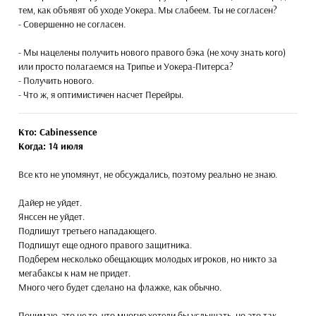
тем, как объявят об уходе Уокера. Мы слабеем. Ты не согласен?
- Совершенно не согласен.
- Мы нацелены получить нового правого бэка (не хочу знать кого)
или просто полагаемся на Трипье и Уокера-Питерса?
- Получить нового.
- Что ж, я оптимистичен насчет Перейры.
Кто: Cabinessence
Когда: 14 июля
Все кто не упомянут, не обсуждались, поэтому реально не знаю.
Дайер не уйдет.
Янссен не уйдет.
Подпишут третьего нападающего.
Подпишут еще одного правого защитника.
Подберем несколько обещающих молодых игроков, но никто за
мегабаксы к нам не придет.
Много чего будет сделано на флажке, как обычно.
Понимаю, это не то, что многие хотели бы услышать, но это так...