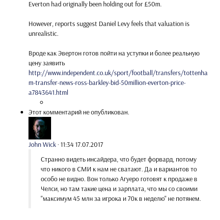
Everton had originally been holding out for £50m.
However, reports suggest Daniel Levy feels that valuation is
unrealistic.
Вроде как Эвертон готов пойти на уступки и более реальную
цену заявить
http://www.independent.co.uk/sport/football/transfers/tottenha
m-transfer-news-ross-barkley-bid-50million-everton-price-
a7843641.html
Этот комментарий не опубликован.
John Wick
·
11:34 17.07.2017
Странно видеть инсайдера, что будет форвард, потому
что никого в СМИ к нам не сватают. Да и вариантов то
особо не видно. Вон только Агуеро готовят к продаже в
Челси, но там такие цена и зарплата, что мы со своими
"максимум 45 млн за игрока и 70к в неделю" не потянем.