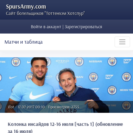
SpursArmy.com
Сайт болельщиков "Тоттенхэм Хотспур"
Войти в аккаунт | Зарегистрироваться
Матчи и таблица
iTot
17.07.2017 00:10
Просмотров: 2755
Колонка инсайдов 12-16 июля [часть 1] (обновление
за 16 июля)