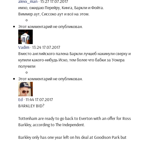
alexx_man
·
15:27 17.07.2017
имхо, ожидаю Перейру, Кинга, Баркли и Фойта.
Виммер аут, Сиссоко аут и всё на этом.
Этот комментарий не опубликован.
Vadim
·
13:24 17.07.2017
Вместо английского палена Баркли лучшеб накинули сверху и
купили какого-нибудь Иско, тем более что бабки за Уокера
получили
Этот комментарий не опубликован.
Ed
·
11:44 17.07.2017
BARKLEY BID?
Tottenham are ready to go back to Everton with an offer for Ross
Barkley, according to The Independent.
Barkley only has one year left on his deal at Goodison Park but