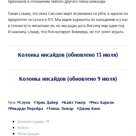
признаков в отношении любого другого члена команды.
Также слышу, что пока Сиссоко ищет возможности уйти, в идеале он
предпочтет остаться в ПЛ. Мы ищем варианты по нападению и у нас
в голове есть несколько их, но мы рады дать Янссену еще один год.
И наконец, слышу, что Поч котирует Виммера, но тот хочет играть.
Колонка инсайдов (обновлено 13 июля)
Колонка инсайдов (обновлено 9 июля)
Теги:
#
Слухи
#
Эрик Дайер
#
Кайл Уокер
#
Росс Баркли
#
Рикардо Перейра
#
Томас Лемар
#
Джош Кинг
Комментариев: 19
Войти
Регистрация