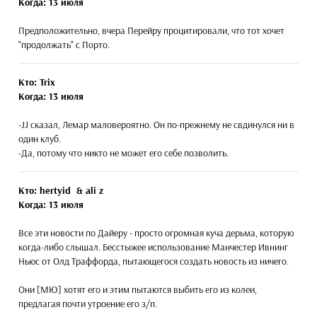
Когда: 13 июля
Предположительно, вчера Перейру процитировали, что тот хочет
"продолжать" с Порто.
Кто: Trix
Когда: 13 июля
-JJ сказал, Лемар маловероятно. Он по-прежнему не свдинулся ни в
один клуб.
-Да, потому что никто не может его себе позволить.
Кто: hertyid & ali z
Когда: 13 июля
Все эти новости по Дайеру - просто огромная куча дерьма, которую
когда-либо слышал. Бесстыжее использование Манчестер Ивнинг
Ньюс от Олд Траффорда, пытающегося создать новость из ничего.
Они [МЮ] хотят его и этим пытаются выбить его из колеи,
предлагая почти утроение его з/п.