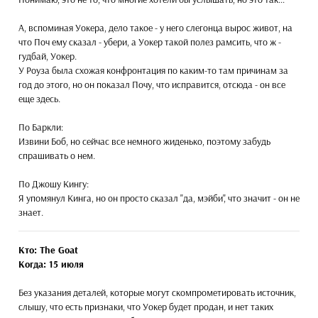
А, вспоминая Уокера, дело такое - у него слегонца вырос живот, на
что Поч ему сказал - убери, а Уокер такой полез рамсить, что ж -
гудбай, Уокер.
У Роуза была схожая конфронтация по каким-то там причинам за
год до этого, но он показал Почу, что исправится, отсюда - он все
еще здесь.
По Баркли:
Извини Боб, но сейчас все немного жиденько, поэтому забудь
спрашивать о нем.
По Джошу Кингу:
Я упомянул Кинга, но он просто сказал "да, мэйби", что значит - он не
знает.
Кто: The Goat
Когда: 15 июля
Без указания деталей, которые могут скомпрометировать источник,
слышу, что есть признаки, что Уокер будет продан, и нет таких