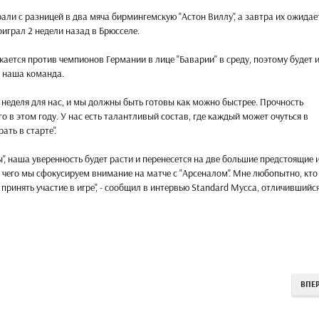
ли с разницей в два мяча бирмингемскую "Астон Виллу", а завтра их ожидае
оиграл 2 недели назад в Брюсселе.
ажается против чемпионов Германии в лице "Баварии" в среду, поэтому будет 
и наша команда.
 неделя для нас, и мы должны быть готовы как можно быстрее. Прочность
ого в этом году. У нас есть талантливый состав, где каждый может очуться в
ать в старте".
", наша уверенность будет расти и перенесется на две большие предстоящие 
е чего мы сфокусируем внимание на матче с "Арсеналом". Мне любопытно, кто
т принять участие в игре", - сообщил в интервью Standard Мусса, отличившийс
ВПЕ