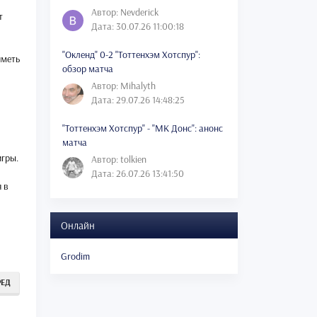
Автор: Nevderick
т
Дата: 30.07.26 11:00:18
"Окленд" 0-2 "Тоттенхэм Хотспур":
иметь
обзор матча
Автор: Mihalyth
Дата: 29.07.26 14:48:25
"Тоттенхэм Хотспур" - "МК Донс": анонс
матча
игры.
Автор: tolkien
Дата: 26.07.26 13:41:50
я в
Онлайн
Grodim
РЕД