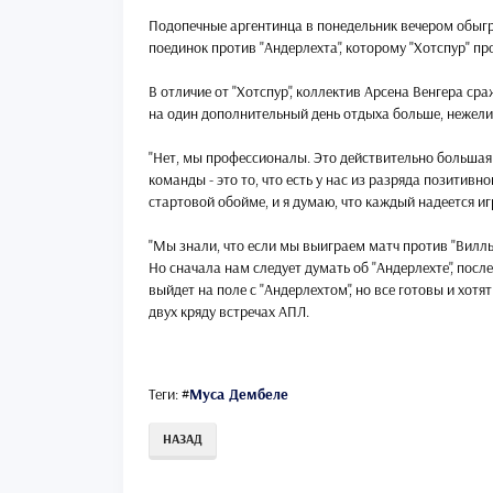
Подопечные аргентинца в понедельник вечером обыгра
поединок против "Андерлехта", которому "Хотспур" пр
В отличие от "Хотспур", коллектив Арсена Венгера ср
на один дополнительный день отдыха больше, нежел
"Нет, мы профессионалы. Это действительно большая
команды - это то, что есть у нас из разряда позитивн
стартовой обойме, и я думаю, что каждый надеется игр
"Мы знали, что если мы выиграем матч против "Виллы
Но сначала нам следует думать об "Андерлехте", посл
выйдет на поле с "Андерлехтом", но все готовы и хотя
двух кряду встречах АПЛ.
Теги:
#
Муса Дембеле
НАЗАД