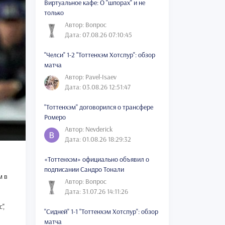
Виртуальное кафе: О "шпорах" и не
только
Автор: Вопрос
Дата: 07.08.26 07:10:45
"Челси" 1-2 "Тоттенхэм Хотспур": обзор
матча
Автор: Pavel-Isaev
Дата: 03.08.26 12:51:47
"Тоттенхэм" договорился о трансфере
Ромеро
Автор: Nevderick
Дата: 01.08.26 18:29:32
«Тоттенхэм» официально объявил о
подписании Сандро Тонали
м в
Автор: Вопрос
Дата: 31.07.26 14:11:26
",
"Сидней" 1-1 "Тоттенхэм Хотспур": обзор
матча