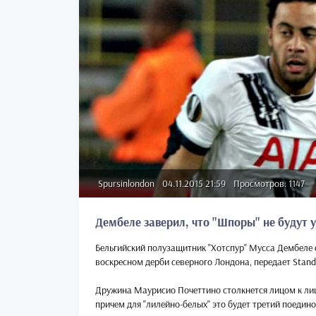
Spursinlondon
04.11.2015 21:59
Просмотров: 1147
Дембеле заверил, что "Шпоры" не будут 
Бельгийский полузащитник "Хотспур" Мусса Дембеле о
воскресном дерби северного Лондона, передает Stand
Дружина Маурисио Почеттино столкнется лицом к лиц
причем для "лилейно-белых" это будет третий поединок