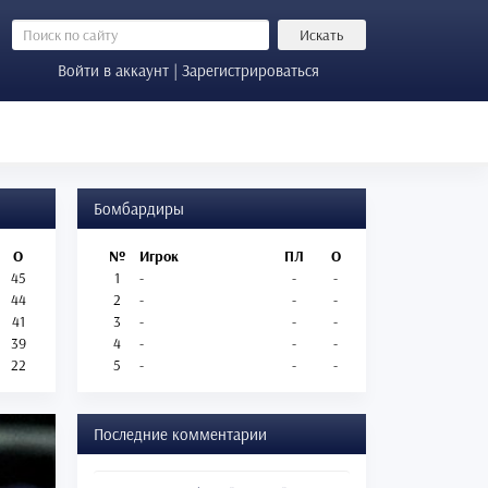
Искать
Войти в аккаунт | Зарегистрироваться
Бомбардиры
О
№
Игрок
ПЛ
О
45
1
-
-
-
44
2
-
-
-
41
3
-
-
-
39
4
-
-
-
22
5
-
-
-
Последние комментарии