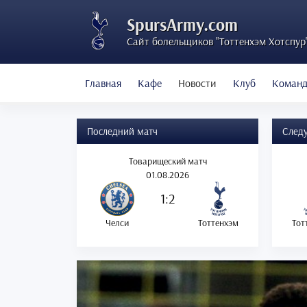
SpursArmy.com
Сайт болельщиков "Тоттенхэм Хотспур
Главная
Кафе
Новости
Клуб
Коман
Последний матч
След
Товарищеский матч
01.08.2026
1:2
Челси
Тоттенхэм
Тот