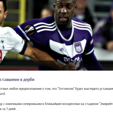
уставшими в дерби
тмел любое предположение о том, что "Тоттенхэм" будет выглядеть уставши
ard.
у с извечными соперниками в ближайшее воскресенье на стадионе "Эмирейтс
 за 7 дней.