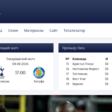
"
да
Сезон
Материалы
Сайт
Тотализатор
ующий матч
Премьер-Лига
Товарищеский матч
№
Команда
И
08.08.2026
15
Кристал Пэлас
38
16
Ноттингем Форест
38
17:00
17
Тоттенхэм
38
18
Вест Хэм
38
тенхэм
Хетафе
19
Бернли
38