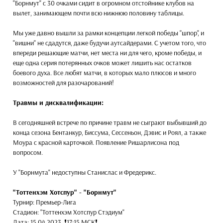
"Борнмут" с 30 очками сидит в огромном отстойнике клубов на
вылет, занимающем почти всю нижнюю половину таблицы.
Мы уже давно вышли за рамки концепции легкой победы "шпор", и
"вишни" не сдадутся, даже будучи аутсайдерами. С учетом того, что
впереди решающие матчи, нет места ни для чего, кроме победы, и
еще одна серия потерянных очков может лишить нас остатков
боевого духа. Все любят матчи, в которых мало плюсов и много
возможностей для разочарований!
Травмы и дисквалификации:
В сегодняшней встрече по причине травм не сыграют выбывший до
конца сезона Бентанкур, Биссума, Сессеньон, Дэвис и Роял, а также
Моура с красной карточкой. Появление Ришарлисона под
вопросом.
У "Борнмута" недоступны Станислас и Фредерикс.
"Тоттенхэм Хотспур" - "Борнмут"
Турнир: Премьер-Лига
Стадион: "Тоттенхэм Хотспур Стэдиум"
Дата: 15.04.2023, ❗17:15 МСК❗