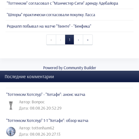
"Тоттенхэм" согласовал с "Манчестер Сити" аренду Адебайора
"Шпоры" практически согласовали покупку Ласса
Реднапп побывал на матче "Твенте" - "Бенфика"
«
‹
1
›
»
Powered by Community Builder
Последние комментарии
"Тоттенхэм Хотспур" - "Хетафе": анонс матча
Автор: Вопрос
Дата: 08.08.26 20:52:29
"Тоттенхэм Хотспур" 1-1 "Хетафе": обзор матча
Автор: tottenham62
Дата: 08.08.26 20:27:13