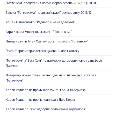
"Тоттенхэм" представил новую форму сезона 2012/13 (+ФОТО)
Заявка "Тоттенхэма" на английскую Премьер-лигу 2011/12
Роман Павлюченко: "Реднапп мне не доверяет"
Гари Кэхилл может оказаться в "Тоттенхэме"
Питер Крауч и Алан Хаттон могут покинуть "Тоттенхэм"
"Уиган" присматривается к Джовани дос Сантосу
"Тоттенхэм" и "Вест Хэм" практически договорились о трансфере
Паркера
Ливермор может стать частью сделки по переходу Паркера в
"Тоттенхэм"
Харри Реднапп не прочь заполучить Оуэна Харгривза
Харри Реднапп не прочь подписать Джо Коула
Харри Реднапп: "Рио одобрил подписание Адебайора"