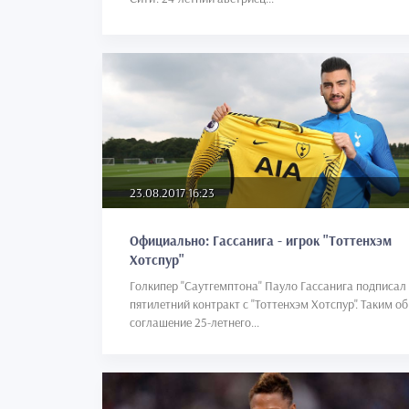
23.08.2017 16:23
Официально: Гассанига - игрок "Тоттенхэм
Хотспур"
Голкипер "Саутгемптона" Пауло Гассанига подписал
пятилетний контракт с "Тоттенхэм Хотспур". Таким о
соглашение 25-летнего...