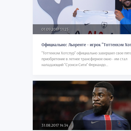
01.09.2017 01:23
Официально: Льоренте - игрок "Тоттенхэм Хо
"Тоттенхэм Хотспур" официально завершил свое пят
приобретение в летнее трансферное окно - им стал
нападающий "Суонси Сити" Фернандо...
31.08.2017 14:34