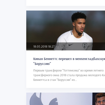
18.05.2018 18:27
Кинан Беннеттс перешел в менхенгладбахску
"Боруссию"
Первым трансфером "Тоттенхэма" во время летнего
трансферного окна 2018 стала продажа молодого К
Беннеттса в стан "Боруссии" из...