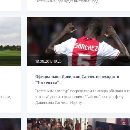
"Тоттенхэма", где будет выступать под...
18.08.2017 19:25
Официально: Давинсон Санчес переходит в
"Тоттенхэм"
"Тоттенхэм Хотспур" посредством твиттера объявил о т
бразом,
что клуб достиг соглашения с "Аяксом" по трансферу
Давинсона Санчеса. Игроку...