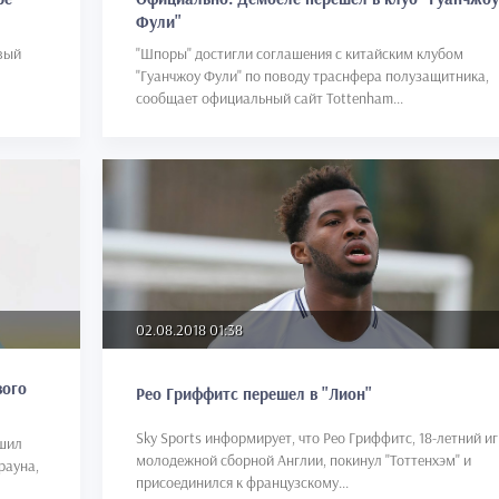
Фули"
"Шпоры" достигли соглашения с китайским клубом
рвый
"Гуанчжоу Фули" по поводу траснфера полузащитника,
сообщает официальный сайт Tottenham...
02.08.2018 01:38
вого
Рео Гриффитс перешел в "Лион"
Sky Sports информирует, что Рео Гриффитс, 18-летний и
ршил
молодежной сборной Англии, покинул "Тоттенхэм" и
рауна,
присоединился к французскому...