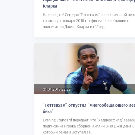
Кларка
Наконец-то! Сегодня "Тоттенхэм" совершил свой пе
трансфер с января 2018 г., официально объявив о
подписании Джека Кларка из "Лидс...
01.01.2019 22:27
"Тоттенхэм" отпустил "многообещающего ле
бека"
Evening Standard передает, что "Хаддерсфилд" заве
подписание игрока сборной Англии U-19 Джэйдена Б
который ранее выступал за...