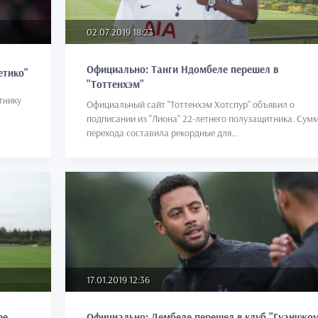
02.07.2019 18:23
Официально: Танги Ндомбеле перешел в
етико"
"Тоттенхэм"
тнику
Официальный сайт "Тоттенхэм Хотспур" объявил о
подписании из "Лиона" 22-летнего полузащитника. Сум
перехода составила рекордные для...
17.01.2019 12:36
Официально: Дембеле перешел в клуб "Гуанчжоу
ре