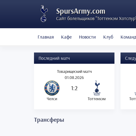
SpursArmy.com
Сайт болельщиков "Тоттенхэм Хотспур
Главная
Кафе
Новости
Клуб
Коман
Последний матч
След
Товарищеский матч
01.08.2026
1:2
Челси
Тоттенхэм
Тот
Трансферы