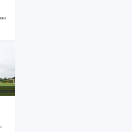
тина
ом