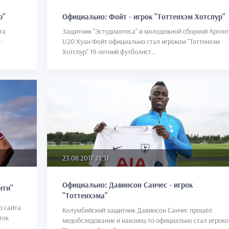
Официально: Фойт - игрок "Тоттенхэм Хотспур"
р"
Защитник "Эстудиантеса" и молодежной сборной Арген
та
U20 Хуан Фойт официально стал игроком "Тоттенхэм
-
Хотспур". 19-летний футболист...
23.08.2017 21:31
Официально: Давинсон Санчес - игрок
ити"
"Тоттенхэма"
о сайта
Колумбийский защитник Давинсон Санчес прошёл
ток
медобследование и наконец-то официально стал игрок