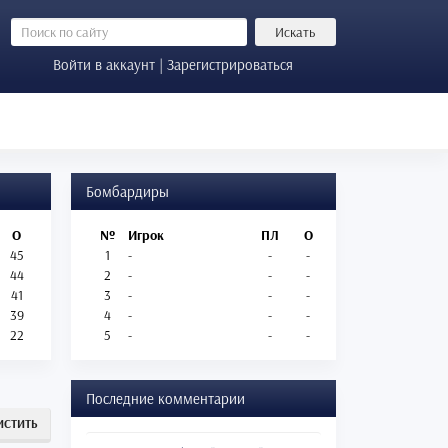
Искать
Войти в аккаунт | Зарегистрироваться
Бомбардиры
О
№
Игрок
ПЛ
О
45
1
-
-
-
44
2
-
-
-
41
3
-
-
-
39
4
-
-
-
22
5
-
-
-
Последние комментарии
ИСТИТЬ