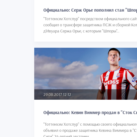
Официально: Серж Орье пополнил стан "Шпо
"Тоттенхэм Хотспур" посредством официального сай
сообщил о трансфере защитника ПСЖ и сборной Кот
д’Ивуара Сержа Орье, с которым "Шпоры"...
29.08.2017 12:12
Официально: Кевин Виммер продан в "Сток С
"Тоттенхэм Хотспур" с помощью своего официальног
объявил о продаже защитника Кевина Виммера в "С
Сити". 24-летний австриец...