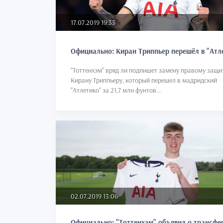
17.07.2019 19:33
Официально: Киран Триппьер перешёл в "Атл
"Тоттенхэм" вряд ли подпишет замену правому защи
Кирану Триппьеру, который перешел в мадридский
"Атлетико" за 21,7 млн фунтов...
02.07.2019 13:06
Официально: "Тоттенхэм" объявил о трансфе