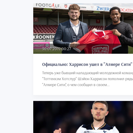
30.07.2019 00:27
Официально: Харрисон ушел в "Алмере Сити"
Теперь уже бывший нападающий молодежной кома
"Тоттенхэм Хотспур" Шэйон Харрисон пополнил ряд
"Алмере Сити", о чем сообщил в своем...