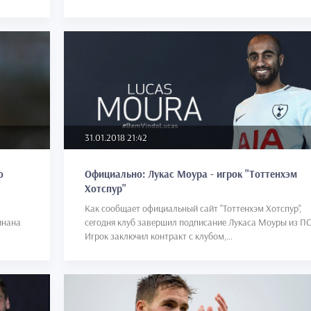
31.01.2018 21:42
ю
Официально: Лукас Моура - игрок "Тоттенхэм
Хотспур"
Как сообщает официальный сайт "Тоттенхэм Хотспур",
инана
сегодня клуб завершил подписание Лукаса Моуры из П
Игрок заключил контракт с клубом,...