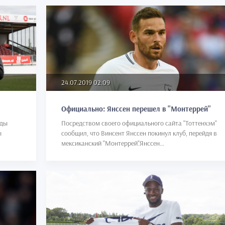
24.07.2019 02:09
Официально: Янссен перешел в "Монтеррей"
нды
Посредством своего официального сайта "Тоттенхэм"
ы
сообщил, что Винсент Янссен покинул клуб, перейдя в
мексиканский "Монтеррей".Янссен...