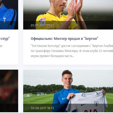
01.09.2017 01:02
тспур"
Официально: Миллер продан в "Бертон"
ое
"Тоттенхэм Хотспур" достиг соглашения с "Бертон Альби
по трансферу Уильяма Миллера. В этом клубе 21-летний
игрок провел большую часть...
30.08.2017 18:13