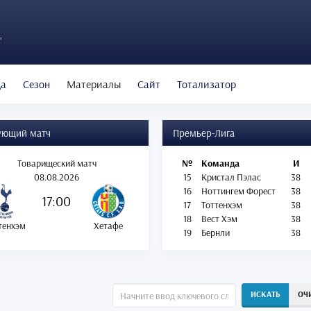
"
да
Сезон
Материалы
Сайт
Тотализатор
ующий матч
Премьер-Лига
Товарищеский матч
№
Команда
И
08.08.2026
15
Кристал Пэлас
38
16
Ноттингем Форест
38
17:00
17
Тоттенхэм
38
18
Вест Хэм
38
тенхэм
Хетафе
19
Бернли
38
ИСКАТЬ
ОЧ