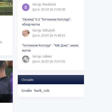
Автор: Nevderick
Дата: 30.07.26 11:00:18
"Окленд" 0-2 "Тоттенхэм Хотспур":
обзор матча
Автор: Mihalyth
Дата: 29.07.26 14:48:25
ма
"Тоттенхэм Хотспур" - "МК Донс": анонс
матча
Автор: tolkien
Дата: 26.07.26 13:41:50
Онлайн
Grodim
Nurik_Uzb