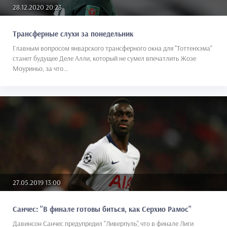
28.12.2020 20:23
Трансферные слухи за понедельник
Главным вопросом январского трансферного окна для "Тоттенхэма"
станет будущее Деле Алли, который не сумел впечатлить Жозе
Моуриньо, за что...
27.05.2019 13:00
Санчес: "В финале готовы биться, как Серхио Рамос"
Давинсон Санчес предупредил "Ливерпуль", что в финале Лиги