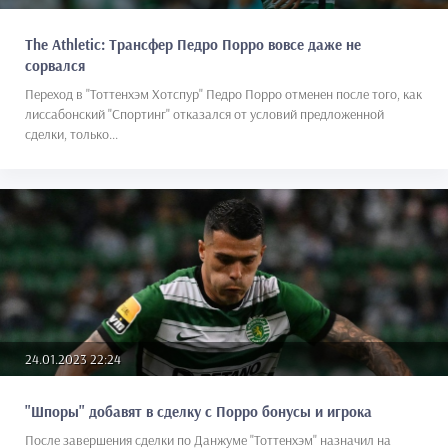
The Athletic: Трансфер Педро Порро вовсе даже не
сорвался
Переход в "Тоттенхэм Хотспур" Педро Порро отменен после того, как
лиссабонский "Спортинг" отказался от условий предложенной
сделки, только...
24.01.2023 22:24
"Шпоры" добавят в сделку с Порро бонусы и игрока
После завершения сделки по Данжуме "Тоттенхэм" назначил на