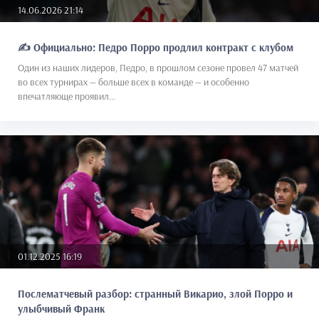
14.06.2026 21:14
✍️ Официально: Педро Порро продлил контракт с клубом
Один из наших лидеров, Педро, в прошлом сезоне провел 47 матчей
во всех турнирах — больше всех в команде — и особенно
впечатляюще проявил...
01.12.2025 16:19
Послематчевый разбор: странный Викарио, злой Порро и
улыбчивый Франк