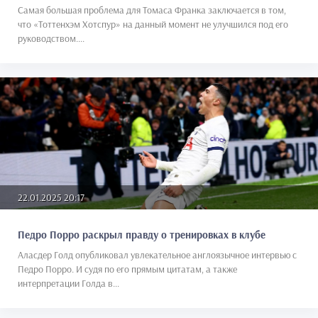
Самая большая проблема для Томаса Франка заключается в том,
что «Тоттенхэм Хотспур» на данный момент не улучшился под его
руководством....
22.01.2025 20:17
Педро Порро раскрыл правду о тренировках в клубе
Аласдер Голд опубликовал увлекательное англоязычное интервью с
Педро Порро. И судя по его прямым цитатам, а также
интерпретации Голда в...