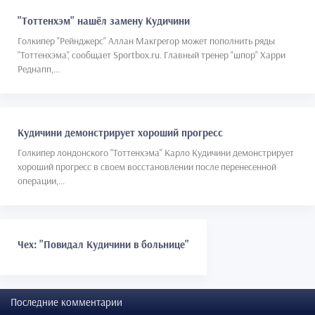
"Тоттенхэм" нашёл замену Кудичини
Голкипер "Рейнджерс" Аллан Макгрегор может пополнить ряды
"Тоттенхэма", сообщает Sportbox.ru. Главный тренер "шпор" Харри
Реднапп,...
Кудичини демонстрирует хороший прогресс
Голкипер лондонского "Тоттенхэма" Карло Кудичини демонстрирует
хороший прогресс в своем восстановлении после перенесенной
операции,...
Чех: "Повидал Кудичини в больнице"
Последние комментарии