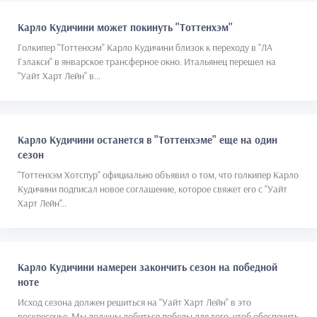
Карло Кудичини может покинуть "Тоттенхэм"
Голкипер "Тоттенхэм" Карло Кудичини близок к переходу в "ЛА
Гэлакси" в январское трансферное окно. Итальянец перешел на
"Уайт Харт Лейн" в...
Карло Кудичини останется в "Тоттенхэме" еще на один
сезон
"Тоттенхэм Хотспур" официально объявил о том, что голкипер Карло
Кудичини подписал новое соглашение, которое свяжет его с "Уайт
Харт Лейн"...
Карло Кудичини намерен закончить сезон на победной
ноте
Исход сезона должен решиться на "Уайт Харт Лейн" в это
воскресенье. Мы должны добиться победы для того, чтоб обеспечить