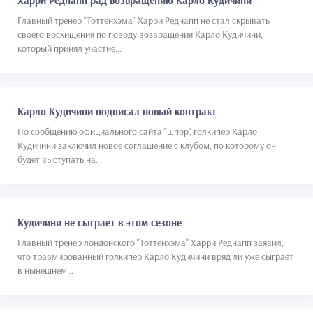
Харри Реднапп рад возвращению Карло Кудичини
Главный тренер "Тоттенхэма" Харри Реднапп не стал скрывать
своего восхищения по поводу возвращения Карло Кудичини,
который принял участие...
Карло Кудичини подписал новый контракт
По сообщению официального сайта "шпор", голкипер Карло
Кудичини заключил новое соглашение с клубом, по которому он
будет выступать на...
Кудичини не сыграет в этом сезоне
Главный тренер лондонского "Тоттенхэма" Харри Реднапп заявил,
что травмированный голкипер Карло Кудичини вряд ли уже сыграет
в нынешнем...