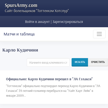
SpursArmy.com
Сайт болельщиков "Тоттенхэм Хотспур"
Войти в аккаунт | Зарегистрироваться
Матчи и таблица
Карло Кудичини
ИСКАТЬ
ОЧИСТИТЬ
Официально: Карло Кудичини перешел в "ЛА Гэлакси"
"Тоттенхэм" официально подтвердил переход Карло Кудичини в "ЛА
Гэлакси". 39-летний голкипер перебрался на "Уайт Харт Лейн" в
январе 2009...