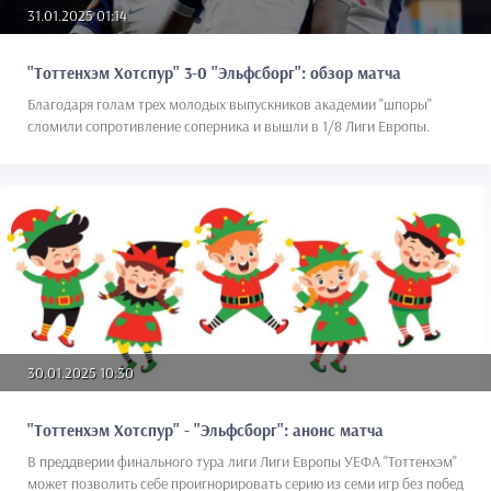
31.01.2025 01:14
"Тоттенхэм Хотспур" 3-0 "Эльфсборг": обзор матча
Благодаря голам трех молодых выпускников академии "шпоры"
сломили сопротивление соперника и вышли в 1/8 Лиги Европы.
30.01.2025 10:30
"Тоттенхэм Хотспур" - "Эльфсборг": анонс матча
В преддверии финального тура лиги Лиги Европы УЕФА "Тоттенхэм"
может позволить себе проигнорировать серию из семи игр без побед