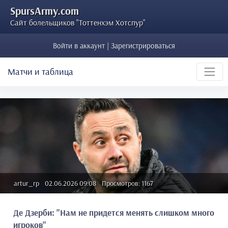
SpursArmy.com
Сайт болельщиков "Тоттенхэм Хотспур"
Войти в аккаунт | Зарегистрироваться
Матчи и таблица
artur_rp
02.06.2026 09:08
Просмотров: 1167
Де Дзерби: "Нам не придется менять слишком много
игроков"