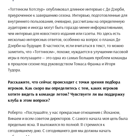
«Тоттенхэм Хотспур» опубликовал длинное интервью с Де Дзерби,
приуроченное к завершению сезона. Интервью, подготовленные для
внутреннего пользования, очевидно, рассчитаны на определенную
аудиторию и иногда могут быть гораздо менее информативными,
чем интервью для новостного издания или газеты. Но здесь есть
несколько интересных ответов, особенно на вопрос о планах Де
Дзерби на будущее. В частности, если вчитаться в текст, то можно
заметить, что «Тоттннхэм», похоже, нуждается в улучшении пасовой
игры в полузащите — это одна из самых больших проблем команды
в прошлом сезоне под руководством Томаса Франка и Игоря
Тудора.
Расскажите, что сейчас происходит с точки зрения подбора
игроков. Как скоро вы определитесь с тем, каких игроков
хотите видеть в команде летом? Чувствуете ли вы поддержку
клуба в этом вопросе?
Роберто: «Послушайте, у нас прекрасные отношения с Йоханом,
Винаем и всем советом директоров. С самого начала моя цель была
предельно ясна. Я выложился по полной. Я стремился к
сегодняшнему дню. С сегодняшнего дня мы должны начать