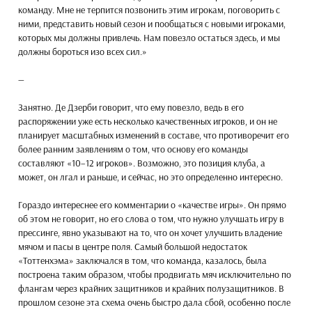
команду. Мне не терпится позвонить этим игрокам, поговорить с
ними, представить новый сезон и пообщаться с новыми игроками,
которых мы должны привлечь. Нам повезло остаться здесь, и мы
должны бороться изо всех сил.»
—
Занятно. Де Дзерби говорит, что ему повезло, ведь в его
распоряжении уже есть несколько качественных игроков, и он не
планирует масштабных изменений в составе, что противоречит его
более ранним заявлениям о том, что основу его команды
составляют «10–12 игроков». Возможно, это позиция клуба, а
может, он лгал и раньше, и сейчас, но это определенно интересно.
Гораздо интереснее его комментарии о «качестве игры». Он прямо
об этом не говорит, но его слова о том, что нужно улучшать игру в
прессинге, явно указывают на то, что он хочет улучшить владение
мячом и пасы в центре поля. Самый большой недостаток
«Тоттенхэма» заключался в том, что команда, казалось, была
построена таким образом, чтобы продвигать мяч исключительно по
флангам через крайних защитников и крайних полузащитников. В
прошлом сезоне эта схема очень быстро дала сбой, особенно после