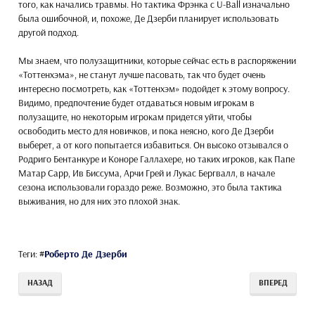
того, как начались травмы. Но тактика Фрэнка с U-Ball изначально
была ошибочной, и, похоже, Де Дзерби планирует использовать
другой подход.
Мы знаем, что полузащитники, которые сейчас есть в распоряжении
«Тоттенхэма», не станут лучше пасовать, так что будет очень
интересно посмотреть, как «Тоттенхэм» подойдет к этому вопросу.
Видимо, предпочтение будет отдаваться новым игрокам в
полузащите, но некоторым игрокам придется уйти, чтобы
освободить место для новичков, и пока неясно, кого Де Дзерби
выберет, а от кого попытается избавиться. Он высоко отзывался о
Родриго Бентанкуре и Коноре Галлахере, но таких игроков, как Папе
Матар Сарр, Ив Биссума, Арчи Грей и Лукас Бергвалл, в начале
сезона использовали гораздо реже. Возможно, это была тактика
выживания, но для них это плохой знак.
Теги:
#
Роберто Де Дзерби
НАЗАД
ВПЕРЕД