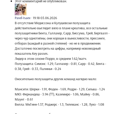
Этот комментарий не опубликован.
Pavel-Isaev
·
19:18 03.06.2026
В отсутствие Медиссона и Кулушевски полузащита
действительно выглядит вяло в плане креатива, все остальные
полузащитники Бента, Галлахер, Сарр, Биссума, Грей, Бергвалл -
через чур однотипны, они хороши в выносливости, прессинге,
отборах (каждый в разной степени) - но не в продвижении.
Достаточно посмотреть на цифры, например новомодный
показатель Key passes.
Лидер в этом сезоне Порро, в среднем 1.62/матч.
Полузащита: Симонс -1.29, Галлахер - 0.81, Сарр - 0.42, Бента -
0.38, Грей - 0.33, Палинья - 0.24
Оносительно полузащиты других команд нагядно мало:
Мансити: Шерки - 1.91, Фоден - 1.69, Родри - 1.29, Сильва - 1.24
МЮ: Фернандеш - 3.94 (!!!), Каземиро - 1.06, Майну - 0.86,
Маунт - 0.61
Вилла: МкГинн-1.37, Роджерс - 1.3, Тилеманс - 1.28, Луиз - 1.08