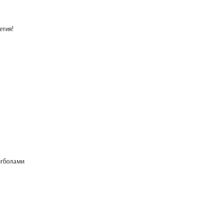
етия!
нгболами