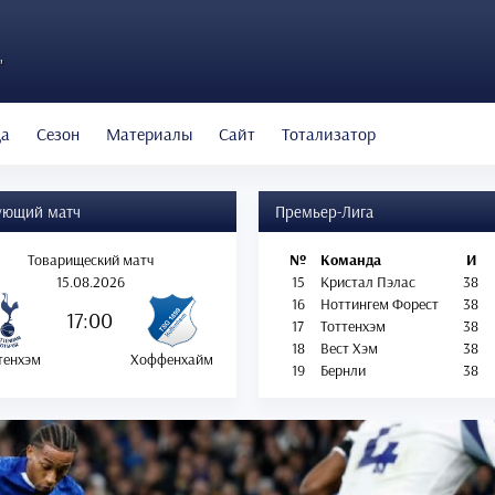
"
да
Сезон
Материалы
Сайт
Тотализатор
ующий матч
Премьер-Лига
Товарищеский матч
№
Команда
И
15.08.2026
15
Кристал Пэлас
38
16
Ноттингем Форест
38
17:00
17
Тоттенхэм
38
18
Вест Хэм
38
тенхэм
Хоффенхайм
19
Бернли
38