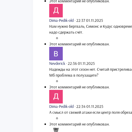
Этот комментарий не опубликован.
Dima-Pedik-old
·
22:37 01.11.2025
Нам нужно Бергваль, Симонс и Кудус одновременн
надо сдержать счёт.
Этот комментарий не опубликован.
Nevderick
·
22:36 01.11.2025
Надежды на этот сезон нет. Считай пристрелива
Мб проблема в полузащите?
Этот комментарий не опубликован.
Dima-Pedik-old
·
22:34 01.11.2025
А смысл от свежей атаки если центр поля обреза
Этот комментарий не опубликован.