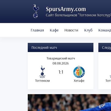
SpursArmy.com
Сайт болельщиков "Тоттенхэм Хотспур
Главная
Кафе
Новости
Клуб
Коман
Последний матч
След
Товарищеский матч
08.08.2026
1:1
Тоттенхэм
Хетафе
Тот