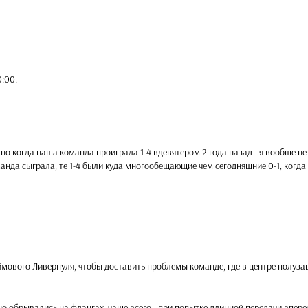
0:00
.
но когда наша команда проиграла 1-4 вдевятером 2 года назад - я вообще не
оманда сыграла, те 1-4 были куда многообещающие чем сегодняшние 0-1, когда
ймового Ливерпуля, чтобы доставить проблемы команде, где в центре полуз
о обрывались на флангах, чаще всего - при попытке длинной передачи впере