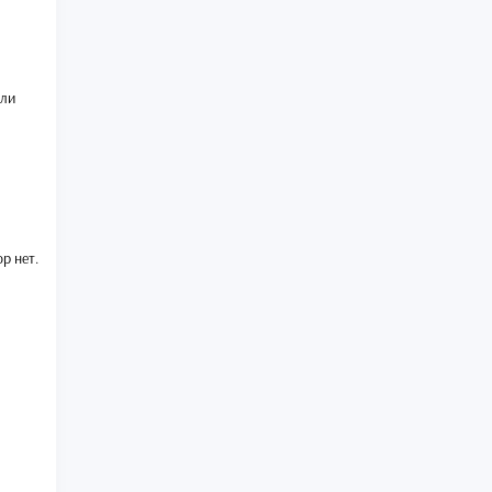
сли
р нет.