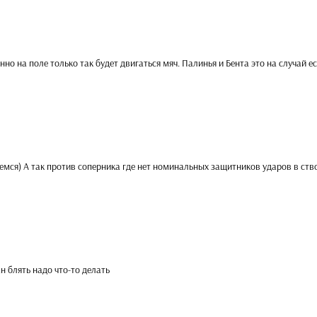
о на поле только так будет двигаться мяч. Палинья и Бента это на случай е
емся) А так против соперника где нет номинальных защитников ударов в ство
н блять надо что-то делать