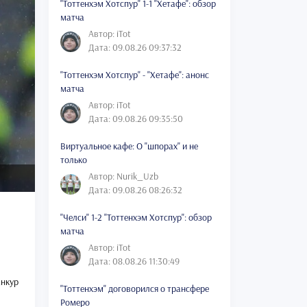
"Тоттенхэм Хотспур" 1-1 "Хетафе": обзор
матча
Автор: iTot
Дата: 09.08.26 09:37:32
"Тоттенхэм Хотспур" - "Хетафе": анонс
матча
Автор: iTot
Дата: 09.08.26 09:35:50
Виртуальное кафе: О "шпорах" и не
только
Автор: Nurik_Uzb
Дата: 09.08.26 08:26:32
"Челси" 1-2 "Тоттенхэм Хотспур": обзор
матча
Автор: iTot
Дата: 08.08.26 11:30:49
анкур
"Тоттенхэм" договорился о трансфере
Ромеро