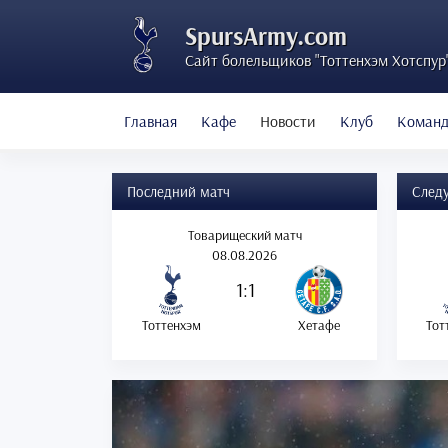
SpursArmy.com
Сайт болельщиков "Тоттенхэм Хотспур
Главная
Кафе
Новости
Клуб
Коман
Последний матч
След
Товарищеский матч
08.08.2026
1:1
Тоттенхэм
Хетафе
Тот