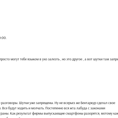
0:00
.
росто могут тебе языком в ухо залезть , но это другое , а вот шутки там зап
 разговоры. Шутки уже запрещены. Ну не всерьез же Бентаркур сделал свое
. Все будут ходить и молчать. Постепенно вся жта лабуда с законами
траны. Как результат фирмы выпускающие смартфоны разорятся, мотому ка