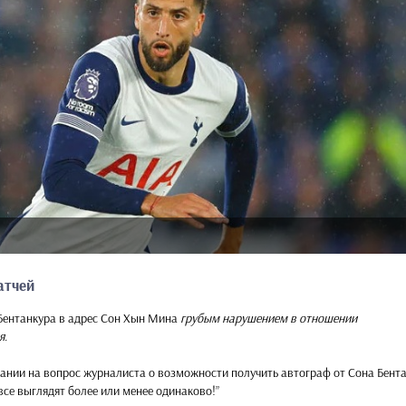
атчей
Бентанкура в адрес Сон Хын Мина
грубым нарушением в отношении
я
.
ании на вопрос журналиста о возможности получить автограф от Сона Бент
все выглядят более или менее одинаково!”