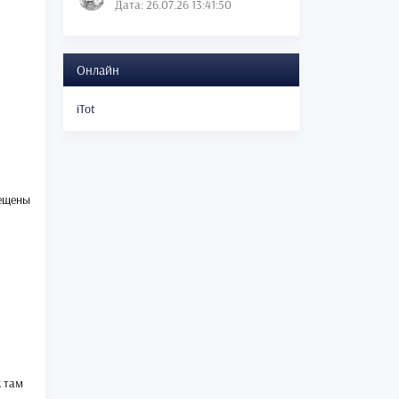
Дата: 26.07.26 13:41:50
Онлайн
iTot
рещены
к там