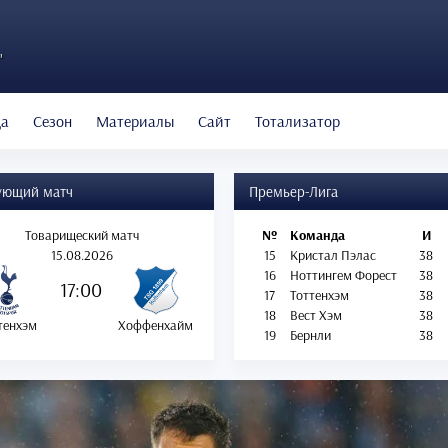
"
да
Сезон
Материалы
Сайт
Тотализатор
ующий матч
Премьер-Лига
Товарищеский матч
№
Команда
И
15.08.2026
15
Кристал Пэлас
38
16
Ноттингем Форест
38
17:00
17
Тоттенхэм
38
18
Вест Хэм
38
тенхэм
Хоффенхайм
19
Бернли
38