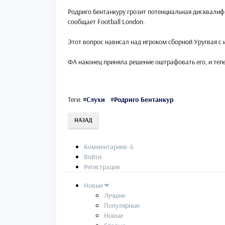
Родриго Бентанкуру грозит потенциальная дисквалифи
сообщает Football London.
Этот вопрос нависал над игроком сборной Уругвая с 
ФА наконец приняла решение оштрафовать его, и тепер
Теги:
#
Слухи
#
Родриго Бентанкур
НАЗАД
Комментариев: 6
Войти
Регистрация
Новые
Лучшие
Популярные
Новые