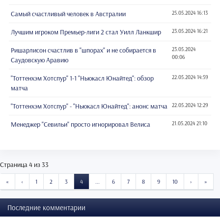
Самый счастливый человек в Австралии
25.05.2024 16:13
Лучшим игроком Премьер-лиги 2 стал Уилл Ланкшир
23.05.2024 16:21
Ришарлисон счастлив в "шпорах" и не собирается в
23.05.2024
00:06
Саудовскую Аравию
"Тоттенхэм Хотспур" 1-1 "Ньюкасл Юнайтед": обзор
22.05.2024 14:59
матча
"Тоттенхэм Хотспур" - "Ньюкасл Юнайтед": анонс матча
22.05.2024 12:29
Менеджер "Севильи" просто игнорировал Велиса
21.05.2024 21:10
Страница 4 из 33
START
PREVIOUS
NEXT
END
«
‹
1
2
3
4
...
6
7
8
9
10
›
»
Последние комментарии