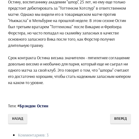
Остину, воспитаннику академии "шпор", 25 лет, но ему еще только
предстоит дебютировать за "Тоттенхэм Хотспур" в ответственном
матче. Однако мы видели его в товарищеском матче против
"Ньюкасла" в Мельбурне на прошлой неделе. В этом сезоне Остин
был третьим вратарем "Тоттенхэма" после Викарио и Фрейзера
Форстера, но часто попадал на скамейку запасных в качестве
основного запасного Вика после того, как Форстер получил
длительную травму.
Срок контракта Остина весьма значителен - пятилетнее соглашение
довольно весомо и необычно для парня, который еще не сыграл ни
одного матча за свой клуб. Это говорит о том, что "шпоры" считают
его достаточно хорошим, чтобы стать надежным запасным кипером
на каком-то уровне.
Теги:
#
Брэндон Остин
НАЗАД
ВПЕРЕД
Комментариев: 3