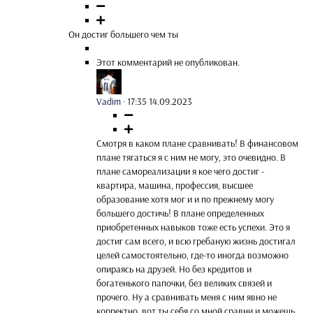
Он достиг большего чем ты
Этот комментарий не опубликован.
Vadim
·
17:35 14.09.2023
Смотря в каком плане сравнивать! В финансовом
плане тягаться я с ним не могу, это очевидно. В
плане самореализации я кое чего достиг -
квартира, машина, профессия, высшее
образование хотя мог и и по прежнему могу
большего достичь! В плане определенных
приобретенных навыков тоже есть успехи. Это я
достиг сам всего, и всю гребаную жизнь достигал
целей самостоятельно, где-то иногда возможно
опираясь на друзей. Но без кредитов и
богатенького папочки, без великих связей и
прочего. Ну а сравнивать меня с ним явно не
корректно, вот ты себя со мной сравни и можешь