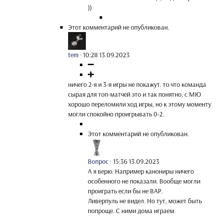
))
Этот комментарий не опубликован.
tem
·
10:28 13.09.2023
ничего 2-я и 3-я игры не покажут. то что команда
сырая для топ-матчей это и так понятно, с МЮ
хорошо переломили ход игры, но к этому моменту
могли спокойно проигрывать 0-2.
Этот комментарий не опубликован.
Вопрос
·
15:36 13.09.2023
А я верю. Например канониры ничего
особенного не показали. Вообще могли
проиграть если бы не ВАР.
Ливерпуль не видел. Но тут, может быть
попроще. С ними дома играем.