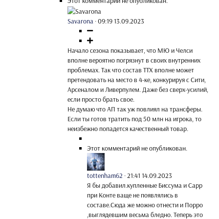
Этот комментарий не опубликован.
Savarona
·
09:19 13.09.2023
Начало сезона показывает, что МЮ и Челси
вполне вероятно погрязнут в своих внутренних
проблемах. Так что состав ТТХ вполне может
претендовать на место в 4-ке, конкурируя с Сити,
Арсеналом и Ливерпулем. Даже без сверх-усилий,
если просто брать свое.
Не думаю что АП так уж повлиял на трансферы.
Если ты готов тратить под 50 млн на игрока, то
неизбежно попадется качественный товар.
Этот комментарий не опубликован.
tottenham62
·
21:41 14.09.2023
Я бы добавил.купленные Биссума и Сарр
при Конте ваще не появлялись в
составе.Сюда же можно отнести и Порро
,выглядевшим весьма бледно. Теперь это