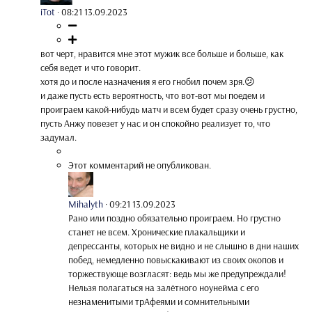
iTot
·
08:21 13.09.2023
вот черт, нравится мне этот мужик все больше и больше, как
себя ведет и что говорит.
хотя до и после назначения я его гнобил почем зря.😕
и даже пусть есть вероятность, что вот-вот мы поедем и
проиграем какой-нибудь матч и всем будет сразу очень грустно,
пусть Анжу повезет у нас и он спокойно реализует то, что
задумал.
Этот комментарий не опубликован.
Mihalyth
·
09:21 13.09.2023
Рано или поздно обязательно проиграем. Но грустно
станет не всем. Хронические плакальщики и
депрессанты, которых не видно и не слышно в дни наших
побед, немедленно повыскакивают из своих окопов и
торжествующе возгласят: ведь мы же предупреждали!
Нельзя полагаться на залётного ноунейма с его
незнаменитыми трАфеями и сомнительными