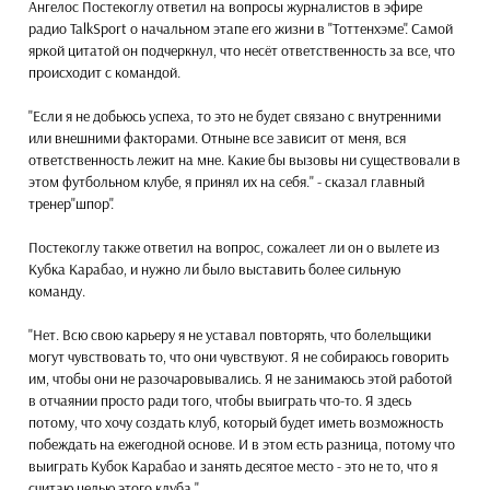
Ангелос Постекоглу ответил на вопросы журналистов в эфире
радио TalkSport о начальном этапе его жизни в "Тоттенхэме". Самой
яркой цитатой он подчеркнул, что несёт ответственность за все, что
происходит с командой.
"Если я не добьюсь успеха, то это не будет связано с внутренними
или внешними факторами. Отныне все зависит от меня, вся
ответственность лежит на мне. Какие бы вызовы ни существовали в
этом футбольном клубе, я принял их на себя." - сказал главный
тренер"шпор".
Постекоглу также ответил на вопрос, сожалеет ли он о вылете из
Кубка Карабао, и нужно ли было выставить более сильную
команду.
"Нет. Всю свою карьеру я не уставал повторять, что болельщики
могут чувствовать то, что они чувствуют. Я не собираюсь говорить
им, чтобы они не разочаровывались. Я не занимаюсь этой работой
в отчаянии просто ради того, чтобы выиграть что-то. Я здесь
потому, что хочу создать клуб, который будет иметь возможность
побеждать на ежегодной основе. И в этом есть разница, потому что
выиграть Кубок Карабао и занять десятое место - это не то, что я
считаю целью этого клуба."