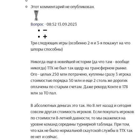
Этот комментарий не опубликован.
Вопрос
·
08:52 13.09.2023
Три следующих игры (особенно 2-я и 3-я покажут на что
шпоры способны)
Никогда еще в новейшей истории (да что там - вообще
никогда) ТТХ не был так щедр на трансферном рынке.
Ого - целых 250 млн потрачено, куплены сразу 3 игрока
стоимостью порядка 50 млн и еще 2 столь же дорогих
оплачены по старым счетам. Даже рекорд Конте в 178
млн за ТО пал.
В абсолютных деньгах это так. Но 8 лет назад и сегодня
совсем другая стоимость игроков. Если покупать игроков
по стоимости 8-летней давности, то мы окажемся на
уровне команд середины турнирной таблицы. При том,
что как не было нормальной скаутской службы в ТТХ так
ее нет и сейчас.