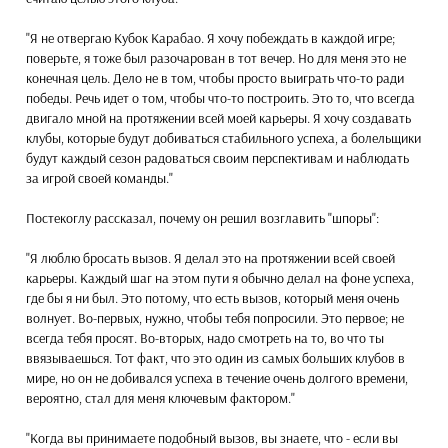
"Я не отвергаю Кубок Карабао. Я хочу побеждать в каждой игре;
поверьте, я тоже был разочарован в тот вечер. Но для меня это не
конечная цель. Дело не в том, чтобы просто выиграть что-то ради
победы. Речь идет о том, чтобы что-то построить. Это то, что всегда
двигало мной на протяжении всей моей карьеры. Я хочу создавать
клубы, которые будут добиваться стабильного успеха, а болельщики
будут каждый сезон радоваться своим перспективам и наблюдать
за игрой своей команды."
Постекоглу рассказал, почему он решил возглавить "шпоры":
"Я люблю бросать вызов. Я делал это на протяжении всей своей
карьеры. Каждый шаг на этом пути я обычно делал на фоне успеха,
где бы я ни был. Это потому, что есть вызов, который меня очень
волнует. Во-первых, нужно, чтобы тебя попросили. Это первое; не
всегда тебя просят. Во-вторых, надо смотреть на то, во что ты
ввязываешься. Тот факт, что это один из самых больших клубов в
мире, но он не добивался успеха в течение очень долгого времени,
вероятно, стал для меня ключевым фактором."
"Когда вы принимаете подобный вызов, вы знаете, что - если вы