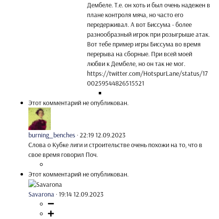
Дембеле. Т.е. он хоть и был очень надежен в
плане контроля мяча, но часто его
передерживал. А вот Биссума - более
разнообразный игрок при розыгрыше атак.
Вот тебе пример игры Биссума во время
перерыва на сборные. При всей моей
любви к Дембеле, но он так не мог.
https://twitter.com/HotspurLane/status/17
00259544826515521
Этот комментарий не опубликован.
burning_benches
·
22:19 12.09.2023
Слова о Кубке лиги и строительстве очень похожи на то, что в
свое время говорил Поч.
Этот комментарий не опубликован.
Savarona
·
19:14 12.09.2023