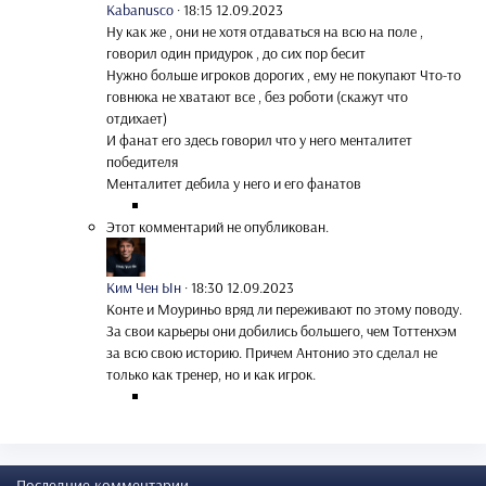
Kabanusco
·
18:15 12.09.2023
Ну как же , они не хотя отдаваться на всю на поле ,
говорил один придурок , до сих пор бесит
Нужно больше игроков дорогих , ему не покупают Что-то
говнюка не хватают все , без роботи (скажут что
отдихает)
И фанат его здесь говорил что у него менталитет
победителя
Менталитет дебила у него и его фанатов
Этот комментарий не опубликован.
Ким Чен Ын
·
18:30 12.09.2023
Конте и Моуриньо вряд ли переживают по этому поводу.
За свои карьеры они добились большего, чем Тоттенхэм
за всю свою историю. Причем Антонио это сделал не
только как тренер, но и как игрок.
Последние комментарии