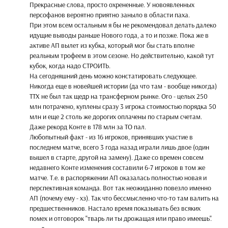
Прекрасные слова, просто охрененные. У новоявленных
персофанов вероятно приятно заныло в области паха.
При этом всем остальным я бы не рекомендовал делать далеко
идущие выводы раньше Нового года, а то и позже. Пока же в
активе АП вылет из кубка, который мог бы стать вполне
реальным трофеем в этом сезоне. Но действительно, какой тут
кубок, когда надо СТРОИТЬ.
На сегодняшний день можно констатировать следующее.
Никогда еще в новейшей истории (да что там - вообще никогда)
ТТХ не был так щедр на трансферном рынке. Ого - целых 250
млн потрачено, куплены сразу 3 игрока стоимостью порядка 50
млн и еще 2 столь же дорогих оплачены по старым счетам.
Даже рекорд Конте в 178 млн за ТО пал.
Любопытный факт - из 16 игроков, принявших участие в
последнем матче, всего 3 года назад играли лишь двое (один
вышел в старте, другой на замену). Даже со времен совсем
недавнего Конте изменения составили 6-7 игроков в том же
матче. Т.е. в распоряжении АП оказалась полностью новая и
перспективная команда. Вот так неожиданно повезло именно
АП (почему ему - хз). Так что бессмысленно что-то там валить на
предшественников. Настало время показывать без всяких
помех и отговорок "тварь ли ты дрожащая или право имеешь".