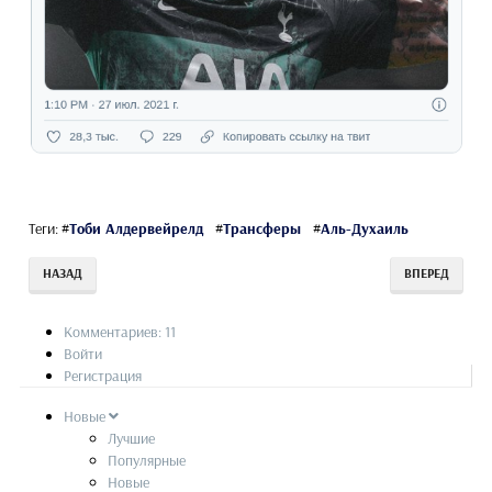
Теги:
#
Тоби Алдервейрелд
#
Трансферы
#
Аль-Духаиль
НАЗАД
ВПЕРЕД
Комментариев: 11
Войти
Регистрация
Новые
Лучшие
Популярные
Новые