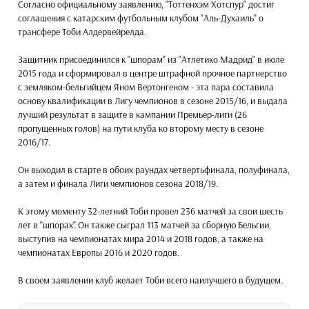
Согласно официальному заявлению, "Тоттенхэм Хотспур" достиг
соглашения с катарским футбольным клубом "Аль-Духаиль" о
трансфере Тоби Алдервейрелда.
Защитник присоединился к "шпорам" из "Атлетико Мадрид" в июле
2015 года и сформировал в центре штрафной прочное партнерство
с земляком-бельгийцем Яном Вертонгеном - эта пара составила
основу квалификации в Лигу чемпионов в сезоне 2015/16, и выдала
лучший результат в защите в кампании Премьер-лиги (26
пропущенных голов) на пути клуба ко второму месту в сезоне
2016/17.
Он выходил в старте в обоих раундах четвертьфинала, полуфинала,
а затем и финала Лиги чемпионов сезона 2018/19.
К этому моменту 32-летний Тоби провел 236 матчей за свои шесть
лет в "шпорах". Он также сыграл 113 матчей за сборную Бельгии,
выступив на чемпионатах мира 2014 и 2018 годов, а также на
чемпионатах Европы 2016 и 2020 годов.
В своем заявлении клуб желает Тоби всего наилучшего в будущем.