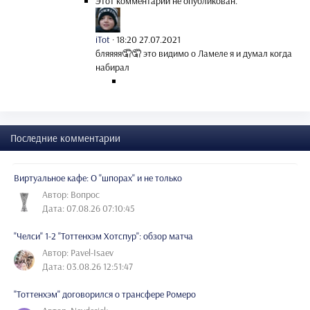
Этот комментарий не опубликован.
iTot
·
18:20 27.07.2021
бляяяя🤦🤦 это видимо о Ламеле я и думал когда
набирал
Последние комментарии
Виртуальное кафе: О "шпорах" и не только
Автор: Вопрос
Дата: 07.08.26 07:10:45
"Челси" 1-2 "Тоттенхэм Хотспур": обзор матча
Автор: Pavel-Isaev
Дата: 03.08.26 12:51:47
"Тоттенхэм" договорился о трансфере Ромеро