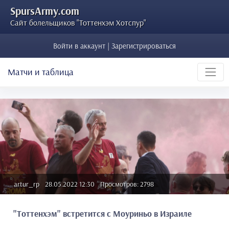
SpursArmy.com
Сайт болельщиков "Тоттенхэм Хотспур"
Войти в аккаунт | Зарегистрироваться
Матчи и таблица
artur_rp
28.05.2022 12:30
Просмотров: 2798
"Тоттенхэм" встретится с Моуриньо в Израиле