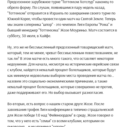
Предсезонное зарубежное турне "Тоттенхэм Хотспур" наконец-то
обрело форму. По слухам, появившимся пару недель назад,
"Тоттенхэм" отправится в Израиль по завершении своего турне по
Южной Корее, чтобы провести один матч на Святой Земле. Теперь
мы знаем соперника "шпор" - это чемпион Лиги Европы "Рома" и
бывший менеджер "Тоттенхэма" Жозе Моуриньо. Матч состоится в
субботу, 30 июля, в Хайфе.
Ну, это же не бессмысленный предсезонный товарищеский матч,
который, тем не менее, чреват бессмысленным повествованием, не
так ли? В этом матче есть много такого, что оставляет некоторое
недоумение. Для начала, несмотря на исторические еврейские связи
с клубом, найдется немалый процент болельщиков, которые будут
как минимум недовольны выбором места проведения матча по...
назовем это социально-экономическими причинами, а также
немалый процент болельщиков, которые совершенно не против,
даже поддерживают его. Но выбор вызывает разногласия.
Во-вторых, есть вопрос о нашем старом друге Жозе. После
завоевания трофея Лиги конференции в типично страдальческой
для Жозе победе 1:0 над "Фейеноордом" в среду, Жозе говорил о
том, что у него есть "семья" со всеми клубами, которыми он
руководил... и не упомянул "шпоры".