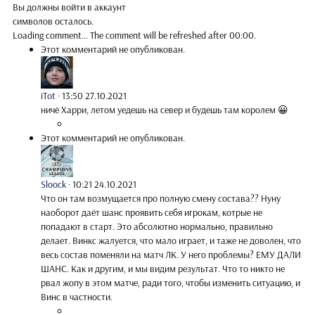
Вы должны войти в аккаунт
символов осталось.
Loading comment...
The comment will be refreshed after
00:00
.
Этот комментарий не опубликован.
iTot
·
13:50 27.10.2021
ничё Харри, летом уедешь на север и будешь там королем 😀
Этот комментарий не опубликован.
Sloock
·
10:21 24.10.2021
Что он там возмущается про полную смену состава?? Нуну
наоборот даёт шанс проявить себя игрокам, котрые не
попадают в старт. Это абсолютно нормально, правильно
делает. Винкс жалуется, что мало играет, и таже не доволен, что
весь состав поменяли на матч ЛК. У него проблемы? ЕМУ ДАЛИ
ШАНС. Как и другим, и мы видим результат. Что то никто не
рвал жопу в этом матче, ради того, чтобы изменить ситуацию, и
Винс в частности.