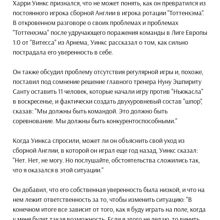
Харри Уинкс признался, что не может понять, как он превратился из
постоянного игрока сборной Англии в игрока ротации "Тоттенхэма".
В откровенном разговоре о своих проблемах и проблемах
"Тоттенхэма" после удручающего поражения команды в Лиге Европы
1:0 от "Витесса" из Арнема, Уинкс рассказал о том, как сильно
пострадала его уверенность в себе.
Он также обсудил проблему отсутствия регулярной игры и, похоже,
поставил под сомнение решение главного тренера Нуну Эшпириту
Санту оставить 11 человек, которые начали игру против "Ньюкасла"
в воскресенье, и фактически создать двухуровневый состав "шпор",
сказав: "Мы должны быть командой. Это должно быть
соревнование. Мы должны быть конкурентоспособными."
Когда Уинкса спросили, может ли он объяснить свой уход из
сборной Англии, в которой он играл еще год назад, Уинкс сказал:
"Нет. Нет, не могу. Но послушайте, обстоятельства сложились так,
что я оказался в этой ситуации."
Он добавил, что его собственная уверенность была низкой, и что на
нем лежит ответственность за то, чтобы изменить ситуацию: "В
конечном итоге все зависит от того, как я буду играть на поле, когда
у меня будет такая возможность. Если я этого не делаю, то винить