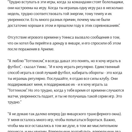
"Трудно вступать в эти игры, когда за командами стоят болельщики,
они настроены на игру. Когда ты играешь одну игру раз в несколько
недель, трудно соответствовать той энергии, тому темпу и их
уверенности. Есть много разных причин, почему мы не были
достаточно хороши в этом и прошлом году в этих соревнованиях".
Отсутствие игрового времени у Уинкса вызвало сообщения о том,
что он хотел бы перейти в аренду в январе, и его спросили об этом
после поражения в Арнеме.
"Я люблю "Тоттенхэм", я всегда давал это понять, но я хочу играть в
футбол", - сказал Уинкс. "И я хочу играть регулярно. Единственный
способ играть в свой лучший футбол, набирать обороты - это когда
ты играешь регулярно. Послушайте, я отдаю все силы клубу. Они
поддерживают меня, я поддерживаю их - и я хочу играть за
"Тоттенхэм". Но это трудно, когда у тебя время от времени случаются
матчи, уверенность падает, и ты не получаешь такой серии игр. Это
трудно."
"Я не думаю так далеко вперед (до январского трансферного окна).
У меня осталось много игр, чтобы попытаться бороться. Важно,
чтобы мы все оставались в том же духе, в том же мыслительном
процессе, и мы увидим. Впереди еще долгий путь, впереди еще два