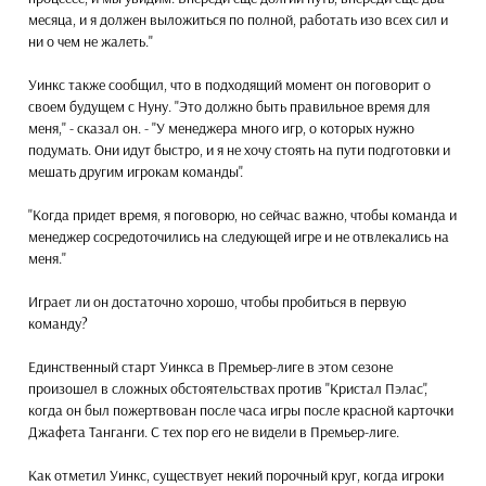
месяца, и я должен выложиться по полной, работать изо всех сил и
ни о чем не жалеть."
Уинкс также сообщил, что в подходящий момент он поговорит о
своем будущем с Нуну. "Это должно быть правильное время для
меня," - сказал он. - "У менеджера много игр, о которых нужно
подумать. Они идут быстро, и я не хочу стоять на пути подготовки и
мешать другим игрокам команды".
"Когда придет время, я поговорю, но сейчас важно, чтобы команда и
менеджер сосредоточились на следующей игре и не отвлекались на
меня."
Играет ли он достаточно хорошо, чтобы пробиться в первую
команду?
Единственный старт Уинкса в Премьер-лиге в этом сезоне
произошел в сложных обстоятельствах против "Кристал Пэлас",
когда он был пожертвован после часа игры после красной карточки
Джафета Танганги. С тех пор его не видели в Премьер-лиге.
Как отметил Уинкс, существует некий порочный круг, когда игроки