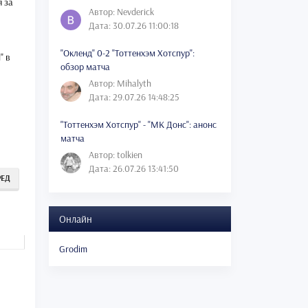
я за
Автор: Nevderick
Дата: 30.07.26 11:00:18
"Окленд" 0-2 "Тоттенхэм Хотспур":
" в
обзор матча
Автор: Mihalyth
Дата: 29.07.26 14:48:25
"Тоттенхэм Хотспур" - "МК Донс": анонс
матча
Автор: tolkien
Дата: 26.07.26 13:41:50
РЕД
Онлайн
Grodim