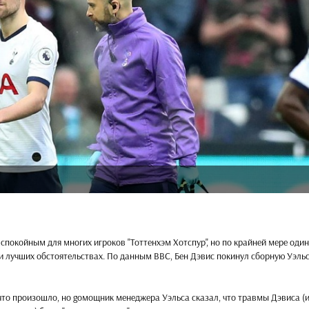
покойным для многих игроков "Тоттенхэм Хотспур", но по крайней мере один
ри лучших обстоятельствах. По данным BBC, Бен Дэвис покинул сборную Уэльс
, что произошло, но gомощник менеджера Уэльса сказал, что травмы Дэвиса (