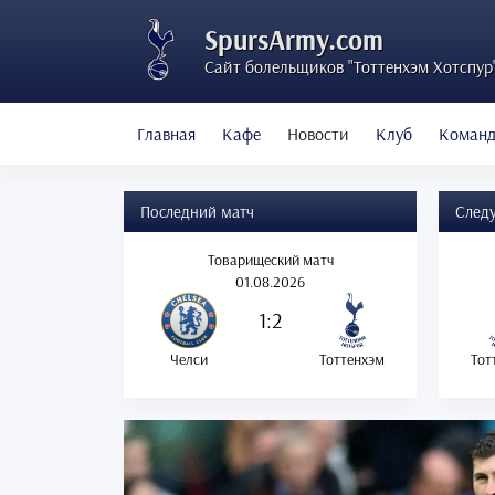
SpursArmy.com
Сайт болельщиков "Тоттенхэм Хотспур
Главная
Кафе
Новости
Клуб
Коман
Последний матч
След
Товарищеский матч
01.08.2026
1:2
Челси
Тоттенхэм
Тот