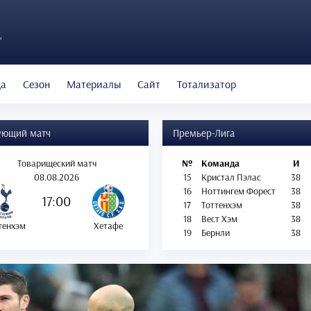
"
да
Сезон
Материалы
Сайт
Тотализатор
ующий матч
Премьер-Лига
Товарищеский матч
№
Команда
И
08.08.2026
15
Кристал Пэлас
38
16
Ноттингем Форест
38
17:00
17
Тоттенхэм
38
18
Вест Хэм
38
тенхэм
Хетафе
19
Бернли
38