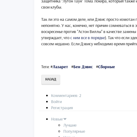
защитника “Лутон Таун” Тома Локира, который также 
свои клубы.
Так ли это на самом деле, или Дэвис просто измотан
непонятно. У нас, конечно, нет причин сомневаться в 
воскресенье против "Астон Виллы" в качестве замены 
утверждает, что
с ним все в порядке
). Так что если з
совсем недавно. Если Дэвису небходимо время прийти в
Теги:
#
Лазарет
#
Бен Дэвис
#
Сборные
НАЗАД
Комментариев: 2
Войти
Регистрация
Новые
Лучшие
Популярные