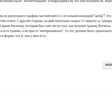
исключен) были "значительными" и подразумевали, что они получили их, игра
 после длительного графика матчей вместе с остальной командой "шпор"? Это
этом отчете. С другой стороны, он действительно сыграл 33 минуты за "шпоры
Серхио Регилону, который был снят после того, как получил травму (Регилон
десь есть травма, а не просто “интернационал”, то это, должно быть, произошло
 форму, что ж, оно у него есть.
ВПЕ