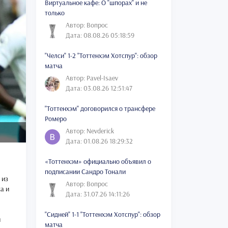
Виртуальное кафе: О "шпорах" и не
только
Автор: Вопрос
Дата: 08.08.26 05:18:59
"Челси" 1-2 "Тоттенхэм Хотспур": обзор
матча
Автор: Pavel-Isaev
Дата: 03.08.26 12:51:47
"Тоттенхэм" договорился о трансфере
Ромеро
Автор: Nevderick
Дата: 01.08.26 18:29:32
«Тоттенхэм» официально объявил о
подписании Сандро Тонали
 из
Автор: Вопрос
а и
Дата: 31.07.26 14:11:26
"Сидней" 1-1 "Тоттенхэм Хотспур": обзор
и
матча