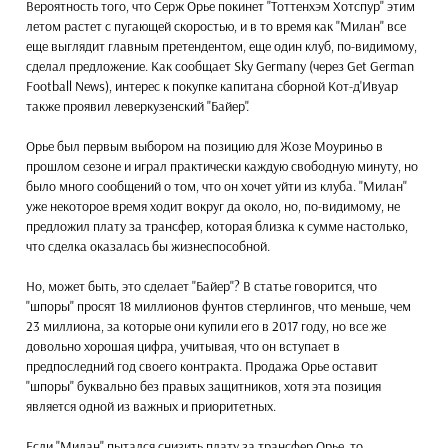
Вероятность того, что Серж Орье покинет "Тоттенхэм Хотспур" этим
летом растет с пугающей скоростью, и в то время как "Милан" все
еще выглядит главным претендентом, еще один клуб, по-видимому,
сделал предложение. Как сообщает Sky Germany (через Get German
Football News), интерес к покупке капитана сборной Кот-д'Ивуар
также проявил леверкузенский "Байер".
Орье был первым выбором на позицию для Жозе Моуриньо в
прошлом сезоне и играл практически каждую свободную минуту, но
было много сообщений о том, что он хочет уйти из клуба. "Милан"
уже некоторое время ходит вокруг да около, но, по-видимому, не
предложил плату за трансфер, которая близка к сумме настолько,
что сделка оказалась бы жизнеспособной.
Но, может быть, это сделает "Байер"? В статье говорится, что
"шпоры" просят 18 миллионов фунтов стерлингов, что меньше, чем
23 миллиона, за которые они купили его в 2017 году, но все же
довольно хорошая цифра, учитывая, что он вступает в
предпоследний год своего контракта. Продажа Орье оставит
"шпоры" буквально без правых защитников, хотя эта позиция
является одной из важных и приоритетных.
Если "Милан" пытался снизить плату за трансфер Орье, то