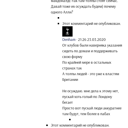
макдоналдс-так там толпы стоят сейчас.
Давай тоже их осуждать будем) почему
одного Алли?
Этот комментарий не опубликован.
Denham
·
21:26 23.03.2020
От клубов были наверняка указания
сидеть по домам и поддерживать
свою форму
По крайней мере в остальных
странах так
А толпы людей - это уже к властям
Британии
Не осуждаю. мне дела к этому нет,
пускай хоть голый по Лондону
бегает
Просто вот пускай люди аккуратнее
там будут, тем более в пабах
Этот комментарий не опубликован.