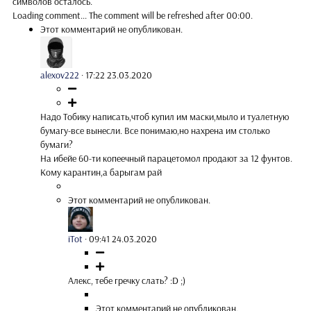
символов осталось.
Loading comment...
The comment will be refreshed after
00:00
.
Этот комментарий не опубликован.
alexov222
·
17:22 23.03.2020
Надо Тобику написать,чтоб купил им маски,мыло и туалетную
бумагу-все вынесли. Все понимаю,но нахрена им столько
бумаги?
На ибейе 60-ти копеечный парацетомол продают за 12 фунтов.
Кому карантин,а барыгам рай
Этот комментарий не опубликован.
iTot
·
09:41 24.03.2020
Алекс, тебе гречку слать? :D ;)
Этот комментарий не опубликован.