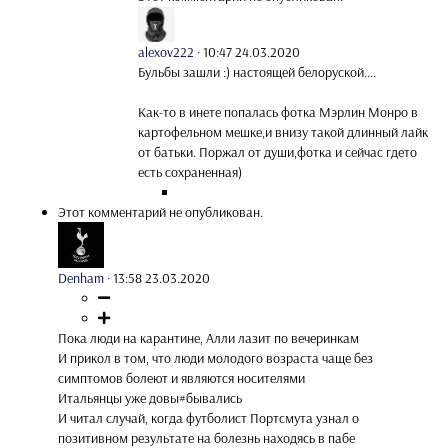
alexov222
·
10:47 24.03.2020
Бульбы зашли :) настоящей белоруской....
Как-то в инете попалась фотка Мэрлин Монро в
картофельном мешке,и внизу такой длинный лайк
от батьки. Поржал от души,фотка и сейчас гдето
есть сохраненная)
Этот комментарий не опубликован.
Denham
·
13:58 23.03.2020
Пока люди на карантине, Алли лазит по вечеринкам
И прикол в том, что люди молодого возраста чаще без
симптомов болеют и являются носителями
Итальянцы уже довы#бывались
И читал случай, когда футболист Портсмута узнал о
позитивном результате на болезнь находясь в пабе