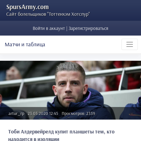
SpursArmy.com
Сайт болельщиков "Тоттенхэм Хотспур"
Войти в аккаунт | Зарегистрироваться
Матчи и таблица
artur_rp
23.03.2020 12:45
Просмотров: 2339
Тоби Алдервейрелд купит планшеты тем, кто
находится в изоляции