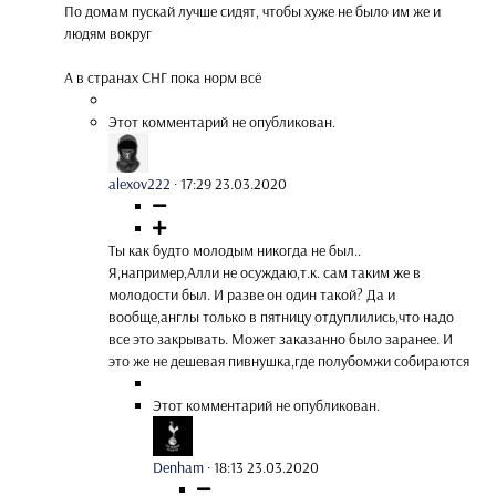
По домам пускай лучше сидят, чтобы хуже не было им же и
людям вокруг
А в странах СНГ пока норм всё
Этот комментарий не опубликован.
alexov222
·
17:29 23.03.2020
Ты как будто молодым никогда не был..
Я,например,Алли не осуждаю,т.к. сам таким же в
молодости был. И разве он один такой? Да и
вообще,англы только в пятницу отдуплились,что надо
все это закрывать. Может заказанно было заранее. И
это же не дешевая пивнушка,где полубомжи собираются
Этот комментарий не опубликован.
Denham
·
18:13 23.03.2020