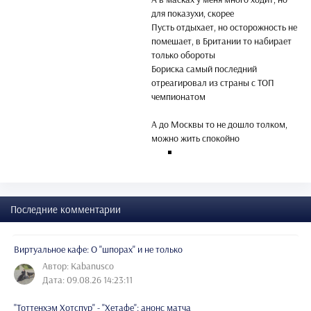
для показухи, скорее
Пусть отдыхает, но осторожность не
помешает, в Британии то набирает
только обороты
Бориска самый последний
отреагировал из страны с ТОП
чемпионатом
А до Москвы то не дошло толком,
можно жить спокойно
Последние комментарии
Виртуальное кафе: О "шпорах" и не только
Автор: Kabanusco
Дата: 09.08.26 14:23:11
"Тоттенхэм Хотспур" - "Хетафе": анонс матча