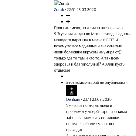
Zurab
·
22:51 23.03.2020
Простите меня, но я лично вчера за часов
5-7гуляния и езды по Москве увидел одного
молодого паренька в маске и ВСЕ! И
почему то все медийные и знаменитые
люди болеющие вирусом не умирают)))
только где то там и кто то. А так всем
здоровья и благополучия!? А Алли пусть
отдыхает.
Этот комментарий не опубликован.
Denham
·
23:11 23.03.2020
Умирают пожилые люди и
проблемы у людей с хроническими
заболеваниями, а у остальных
нормально более-менее оно
проходит
А в масках у меня много ходит, но