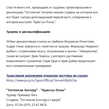
Спустя много лет, прошедших от задумки, проектирования и
реализации, "Тоттенхэм" получил новый стадион, на котором вот-
вот будет сыгран долгожданный первый матч, соперником в
котором выступит "Кристал Пэлас".
Травмы и дисквалификации:
Отбыл двухматчевую ссылку на трибуны Маурисио Почеттино,
Харри Уинкс вернулся в строй после травмы, Фернандо Льоренте
выбыл с сотрясением мозга, полученным в матче с "Ливерпулем",
также не сыграет Эрик Ламела, у которого растяжение
подколенного сухожилия. Серж Орье и Эрик Дайер продолжают
восстановительные тренировки.
Трансляция церемонии открытия доступна по ссылке
:
https://www.pscp.tv/SpursOfficial/1mrxmYBkQVZxy
"Тоттенхэм Хотспур" - "Кристал Пэлас"
Турнир: Премьер-Лига
Стадион: "Тоттенхэм Хотспур Стэдиум"
Дата: 03.04.2019, 22:45 МСК