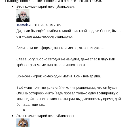
Loading comment...
The comment will be refreshed after
00:00
.
Этот комментарий не опубликован.
Jarmolski
·
01:09 04.04.2019
Да, если бы ещё Ян забил с такой классной подачи Сонни, было
бы может даже чересчур шикарно...
Алли пока не в форме, очень заметно, что стал хуже...
Слава Богу Льорис сегодня не начудил, даже спас в двух или
трёх острых моментах около наших ворот.
Эриксен - игрок номер один матча. Сон - номер два.
Ещё меня приятно удивил Уинкс - я предполагал, что он будет
ОЧЕНЬ осторожничать (ведь провёл только одну тренировку с
командой), но нет, отлично отыграл выделенное ему время, дай
Бог и дальше так.
Этот комментарий не опубликован.