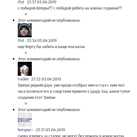
iTot
·
23:37 03.04.2019
с победой Шпоры!!! с победой ребята на новом стадионе!!!
Этот комментарий не опубликован.
iTot
·
23:34 03.04.2019
еще Верту бы забить и ваще изи катка
Этот комментарий не опубликован.
Vadim
·
23:32 03.04.2019
Трипье редкий даун, уже вроде отобрал мяч и стал с ним пол
часа возиться что в следствии привело к удару Заа, какое тупое
создание єтот Трипье
Этот комментарий не опубликован.
hotspur+
·
23:31 03.04.2019
снова взялись за старое, не могут без пожара в конце матча.