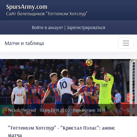
SpursArmy.com
Сайт болельщиков "Тоттенхэм Хотспур"
Войти в аккаунт | Зарегистрироваться
Матчи и таблица
NickolaTheGreat
02.04.2019 23:03
Просмотров: 3374
"Тоттенхэм Хотспур" - "Кристал Пэлас": анонс
матча