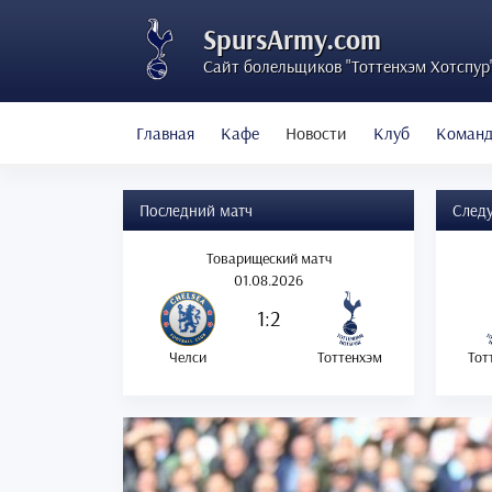
SpursArmy.com
Сайт болельщиков "Тоттенхэм Хотспур
Главная
Кафе
Новости
Клуб
Коман
Последний матч
След
Товарищеский матч
01.08.2026
1:2
Челси
Тоттенхэм
Тот