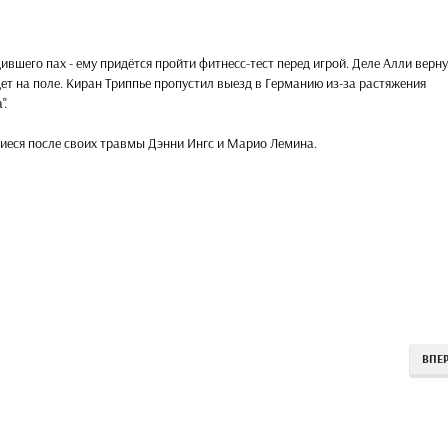
вшего пах - ему придётся пройти фитнесс-тест перед игрой. Деле Алли верну
ет на поле. Киран Триппье пропустил выезд в Германию из-за растяжения
".
шиеся после своих травмы Дэнни Ингс и Марио Лемина.
ВПЕ