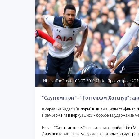
NickolaTheGreat
08.03.2019 21:14
Просмотров: 405
"Саутгемптон" - "Тоттенхэм Хотспур": ан
В середине недели "Шпоры" вышли в четвертьфинал Ли
Премьер-Лиги и вернувшись к борьбе за удержание ме
Игра с "Саутгемптоном", к сожалению, пройдёт без 
Дину повторить на камеру слова, которые он чуть ран