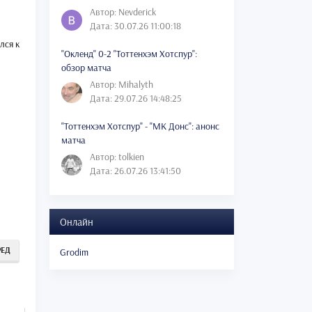
Автор: Nevderick
Дата: 30.07.26 11:00:18
лся к
"Окленд" 0-2 "Тоттенхэм Хотспур":
обзор матча
Автор: Mihalyth
Дата: 29.07.26 14:48:25
"Тоттенхэм Хотспур" - "МК Донс": анонс
матча
Автор: tolkien
Дата: 26.07.26 13:41:50
Онлайн
РЕД
Grodim