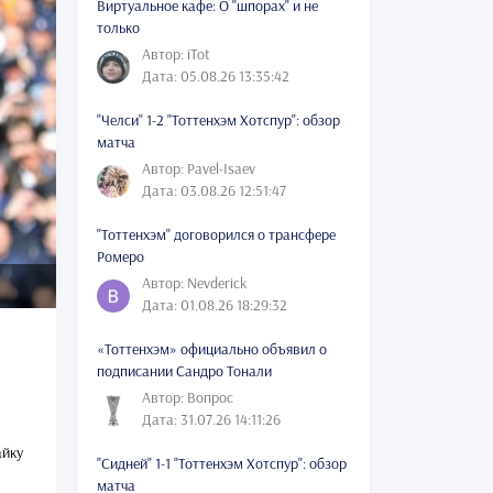
Виртуальное кафе: О "шпорах" и не
только
Автор: iTot
Дата: 05.08.26 13:35:42
"Челси" 1-2 "Тоттенхэм Хотспур": обзор
матча
Автор: Pavel-Isaev
Дата: 03.08.26 12:51:47
"Тоттенхэм" договорился о трансфере
Ромеро
Автор: Nevderick
Дата: 01.08.26 18:29:32
«Тоттенхэм» официально объявил о
подписании Сандро Тонали
Автор: Вопрос
Дата: 31.07.26 14:11:26
айку
"Сидней" 1-1 "Тоттенхэм Хотспур": обзор
матча