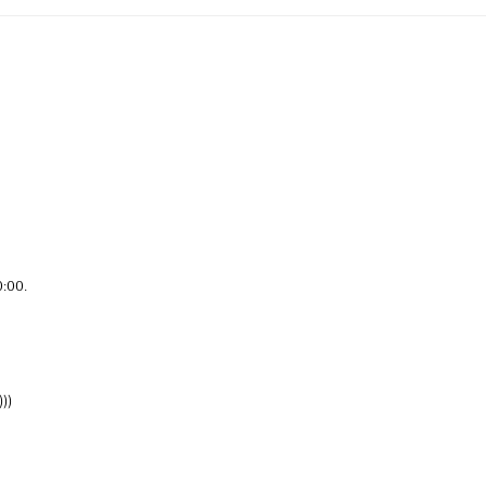
0:00
.
))