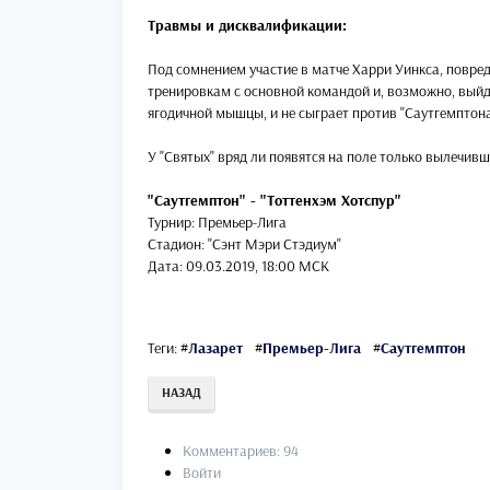
Травмы и дисквалификации:
Под сомнением участие в матче Харри Уинкса, повреди
тренировкам с основной командой и, возможно, выйд
ягодичной мышцы, и не сыграет против "Саутгемптона
У "Святых" вряд ли появятся на поле только вылечив
"Саутгемптон" - "Тоттенхэм Хотспур"
Турнир: Премьер-Лига
Стадион: "Сэнт Мэри Стэдиум"
Дата: 09.03.2019, 18:00 МСК
Теги:
#
Лазарет
#
Премьер-Лига
#
Саутгемптон
НАЗАД
Комментариев: 94
Войти