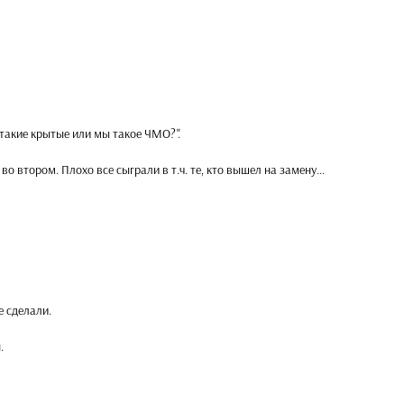
 такие крытые или мы такое ЧМО?".
о втором. Плохо все сыграли в т.ч. те, кто вышел на замену...
е сделали.
.