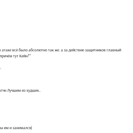
 в атаке всё было абсолютно так же. а за действие защитников главный
"причём тут Кейн?"
.
тче.Лучшим из худших..
ы им и занимался)