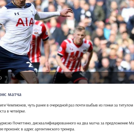
0
онс матча
ги Чемпионов, чуть ранее в очередной раз почти выбыв из гонки за титулом
ста в четвёрке.
Маурисио Почеттино, дисквалифицированного на два матча за предложение М
ее произнёс в адрес аргентинского тренера.