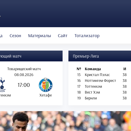
"
да
Сезон
Материалы
Сайт
Тотализатор
ующий матч
Премьер-Лига
Товарищеский матч
№
Команда
И
08.08.2026
15
Кристал Пэлас
38
16
Ноттингем Форест
38
17:00
17
Тоттенхэм
38
18
Вест Хэм
38
тенхэм
Хетафе
19
Бернли
38