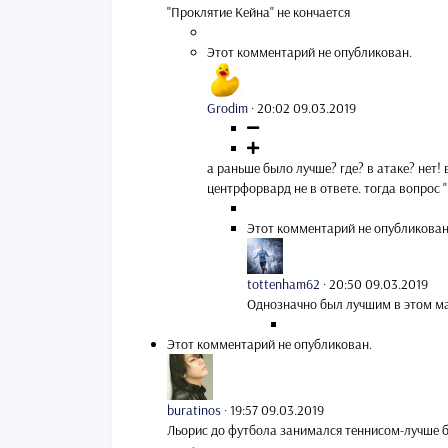
"Проклятие Кейна" не кончается
Этот комментарий не опубликован.
Grodim
·
20:02 09.03.2019
а раньше было лучше? где? в атаке? нет!
центрфорвард не в ответе. тогда вопрос 
Этот комментарий не опубликован
tottenham62
·
20:50 09.03.2019
Однозначно был лучшим в этом ма
Этот комментарий не опубликован.
buratinos
·
19:57 09.03.2019
Льорис до футбола занимался теннисом-лучше б