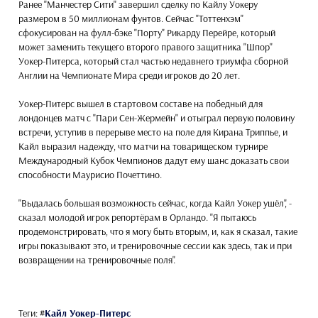
Ранее "Манчестер Сити" завершил сделку по Кайлу Уокеру
размером в 50 миллионам фунтов. Сейчас "Тоттенхэм"
сфокусирован на фулл-бэке "Порту" Рикарду Перейре, который
может заменить текущего второго правого защитника "Шпор"
Уокер-Питерса, который стал частью недавнего триумфа сборной
Англии на Чемпионате Мира среди игроков до 20 лет.
Уокер-Питерс вышел в стартовом составе на победный для
лондонцев матч с "Пари Сен-Жермейн" и отыграл первую половину
встречи, уступив в перерыве место на поле для Кирана Триппье, и
Кайл выразил надежду, что матчи на товарищеском турнире
Международный Кубок Чемпионов дадут ему шанс доказать свои
способности Маурисио Почеттино.
"Выдалась большая возможность сейчас, когда Кайл Уокер ушёл", -
сказал молодой игрок репортёрам в Орландо. "Я пытаюсь
продемонстрировать, что я могу быть вторым, и, как я сказал, такие
игры показывают это, и тренировочные сессии как здесь, так и при
возвращении на тренировочные поля".
Теги:
#
Кайл Уокер-Питерс