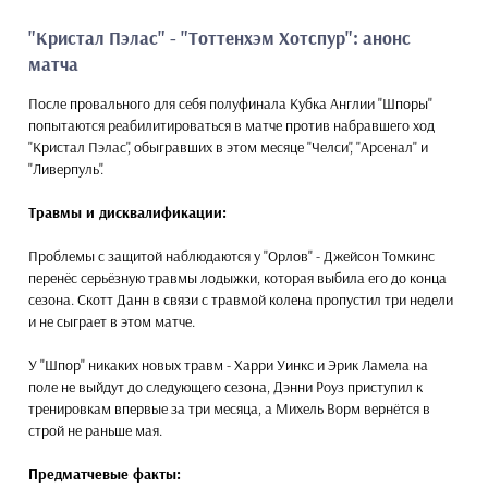
"Кристал Пэлас" - "Тоттенхэм Хотспур": анонс
матча
После провального для себя полуфинала Кубка Англии "Шпоры"
попытаются реабилитироваться в матче против набравшего ход
"Кристал Пэлас", обыгравших в этом месяце "Челси", "Арсенал" и
"Ливерпуль".
Травмы и дисквалификации:
Проблемы с защитой наблюдаются у "Орлов" - Джейсон Томкинс
перенёс серьёзную травмы лодыжки, которая выбила его до конца
сезона. Скотт Данн в связи с травмой колена пропустил три недели
и не сыграет в этом матче.
У "Шпор" никаких новых травм - Харри Уинкс и Эрик Ламела на
поле не выйдут до следующего сезона, Дэнни Роуз приступил к
тренировкам впервые за три месяца, а Михель Ворм вернётся в
строй не раньше мая.
Предматчевые факты: