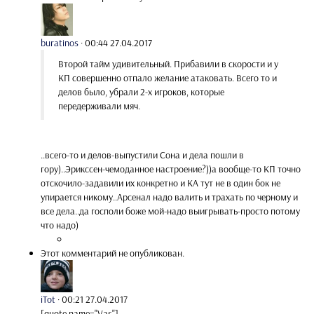
buratinos
·
00:44 27.04.2017
Второй тайм удивительный. Прибавили в скорости и у
КП совершенно отпало желание атаковать. Всего то и
делов было, убрали 2-х игроков, которые
передерживали мяч.
..всего-то и делов-выпустили Сона и дела пошли в
гору)..Эрикссен-чемоданное настроение?))а вообще-то КП точно
отскочило-задавили их конкретно и КА тут не в один бок не
упирается никому..Арсенал надо валить и трахать по черному и
все дела..да госполи боже мой-надо выигрывать-просто потому
что надо)
Этот комментарий не опубликован.
iTot
·
00:21 27.04.2017
[quote name="Vas"]