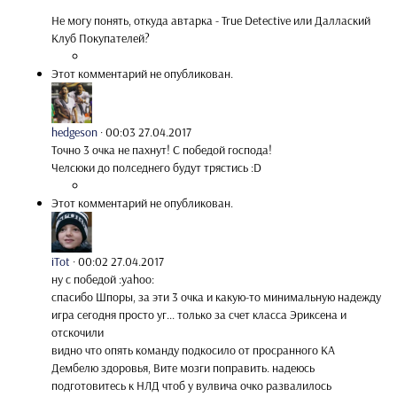
Не могу понять, откуда автарка - True Detective или Даллаский
Клуб Покупателей?
Этот комментарий не опубликован.
hedgeson
·
00:03 27.04.2017
Точно 3 очка не пахнут! С победой господа!
Челсюки до полседнего будут трястись :D
Этот комментарий не опубликован.
iTot
·
00:02 27.04.2017
ну с победой :yahoo:
спасибо Шпоры, за эти 3 очка и какую-то минимальную надежду
игра сегодня просто уг... только за счет класса Эриксена и
отскочили
видно что опять команду подкосило от просранного КА
Дембелю здоровья, Вите мозги поправить. надеюсь
подготовитесь к НЛД чтоб у вулвича очко развалилось