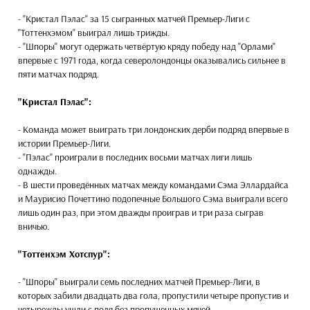
- "Кристал Пэлас" за 15 сыгранных матчей Премьер-Лиги с
"Тоттенхэмом" выиграл лишь трижды.
- "Шпоры" могут одержать четвёртую кряду победу над "Орлами"
впервые с 1971 года, когда северолондонцы оказывались сильнее в
пяти матчах подряд.
"Кристал Пэлас":
- Команда может выиграть три лондонских дерби подряд впервые в
истории Премьер-Лиги.
- "Пэлас" проиграли в последних восьми матчах лиги лишь
однажды.
- В шести проведённых матчах между командами Сэма Эллардайса
и Маурисио Почеттино подопечные Большого Сэма выиграли всего
лишь один раз, при этом дважды проиграв и три раза сыграв
вничью.
"Тоттенхэм Хотспур":
- "Шпоры" выиграли семь последних матчей Премьер-Лиги, в
которых забили двадцать два гола, пропустили четыре пропустив и
четырежды ушли с поля без пропущенных мячей.