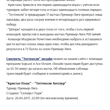
- Кристиан Эриксен в последних одиннадцати играх с учётом всех
турниров забил четыре гола и отдал одиннадцать голевых передач.
- "Тоттенхэм" в предыдущих 17 матчах Премьер-Лиги проиграл лишь
однажды, два раза сыграв вничью и четырнадцать раз одерживал
победу.
- "Шпоры" находятся в двух голах от того, чтобы стать первой
командой, пропустив в выездных матчах Премьер-Лиги 700 мячей.
- Команде Маурисио Почеттино необходимо набрать в оставшихся
шести матчах сезона лишь одно очко, чтобы достичь рекордного
результата в 72 балла за сезон Премьер-Лиги.
Смотреть "Тоттенхэм" онлайн
можно на нашем сайте с помощью
программ Sopcast и Ace Stream. Онлайн трансляция будет доступна
за 45-30 минут до начала матча. Об обновлении таблицы
трансляций будет сообщено в комментариях к анонсу.
"Кристал Пэлас" - "Тоттенхэм Хотспур"
Турнир: Премьер-Лига
Стадион: "Селхёрст Парк"
Дата: 26.04.2017, 22:00 (по московскому времени).