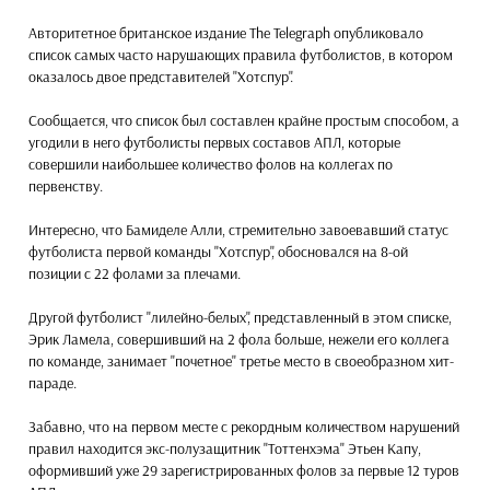
Авторитетное британское издание The Telegraph опубликовало
список самых часто нарушающих правила футболистов, в котором
оказалось двое представителей "Хотспур".
Сообщается, что список был составлен крайне простым способом, а
угодили в него футболисты первых составов АПЛ, которые
совершили наибольшее количество фолов на коллегах по
первенству.
Интересно, что Бамиделе Алли, стремительно завоевавший статус
футболиста первой команды "Хотспур", обосновался на 8-ой
позиции с 22 фолами за плечами.
Другой футболист "лилейно-белых", представленный в этом списке,
Эрик Ламела, совершивший на 2 фола больше, нежели его коллега
по команде, занимает "почетное" третье место в своеобразном хит-
параде.
Забавно, что на первом месте с рекордным количеством нарушений
правил находится экс-полузащитник "Тоттенхэма" Этьен Капу,
оформивший уже 29 зарегистрированных фолов за первые 12 туров