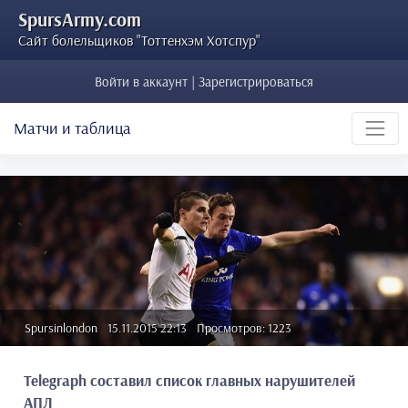
SpursArmy.com
Сайт болельщиков "Тоттенхэм Хотспур"
Войти в аккаунт | Зарегистрироваться
Матчи и таблица
Spursinlondon
15.11.2015 22:13
Просмотров: 1223
Telegraph составил список главных нарушителей
АПЛ