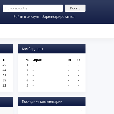
Искать
Войти в аккаунт | Зарегистрироваться
Бомбардиры
О
№
Игрок
ПЛ
О
45
1
-
-
-
44
2
-
-
-
41
3
-
-
-
39
4
-
-
-
22
5
-
-
-
Последние комментарии