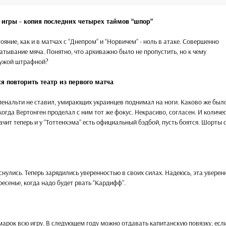
 игры - копия последних четырех таймов “шпор”
ояние, как и в матчах с “Днепром” и “Норвичем” - ноль в атаке. Совершенно
атывание мяча. Понятно, что архиважно было не пропустить, но к чему
чужой штрафной?
я повторить театр из первого матча
 пенальти не ставил, умирающих украинцев поднимал на ноги. Каково же был
огда Вертонген проделал с ним тот же фокус. Некрасиво, согласен. И количе
чит теперь и у “Тоттенхэма” есть официальный бэдбой, пусть боятся. Шорты 
нулись. Теперь зарядились уверенностью в своих силах. Надеюсь, эта уверен
ресенье, когда надо будет рвать “Кардифф”.
марок всю игру. В следующем году можно отдавать капитанскую повязку, есл