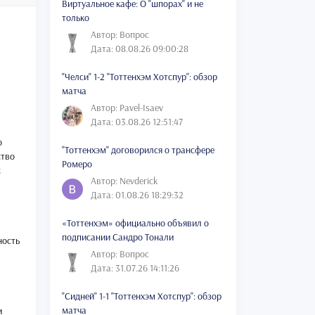
Виртуальное кафе: О "шпорах" и не
только
Автор: Вопрос
Дата: 08.08.26 09:00:28
"Челси" 1-2 "Тоттенхэм Хотспур": обзор
матча
Автор: Pavel-Isaev
Дата: 03.08.26 12:51:47
о
"Тоттенхэм" договорился о трансфере
ство
Ромеро
с
Автор: Nevderick
Дата: 01.08.26 18:29:32
«Тоттенхэм» официально объявил о
подписании Сандро Тонали
ность
Автор: Вопрос
Дата: 31.07.26 14:11:26
"Сидней" 1-1 "Тоттенхэм Хотспур": обзор
матча
и