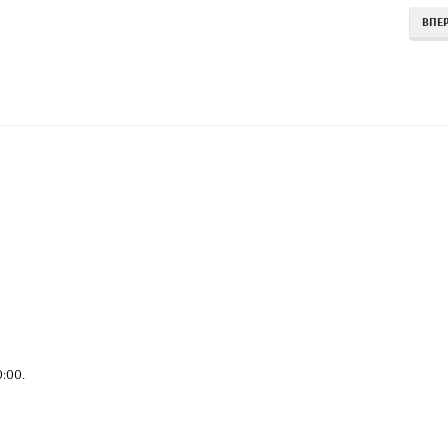
ВПЕ
0:00
.