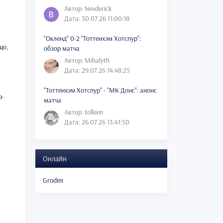
Автор: Nevderick
Дата: 30.07.26 11:00:18
"Окленд" 0-2 "Тоттенхэм Хотспур":
цо,
обзор матча
Автор: Mihalyth
Дата: 29.07.26 14:48:25
"Тоттенхэм Хотспур" - "МК Донс": анонс
р-
матча
Автор: tolkien
Дата: 26.07.26 13:41:50
Онлайн
Grodim