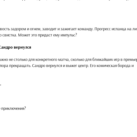
вость задором и огнем, заводит и зажигает команду. Прогресс испанца на ли
до свистка. Может это придаст ему импульс?
Сандро вернулся
жно не столько для конкретного матча, сколько для ближайших игр в премье
 пора прекращать. Сандро вернулся и выжег центр. Его комическая борода и
.
е приключения?