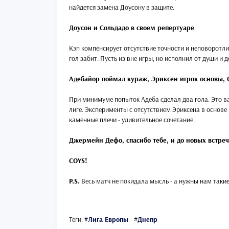
найдется замена Доусону в защите.
Доусон и Сольдадо в своем репертуаре
Кэп компенсирует отсутствие точности и неповоротли
гол забит. Пусть из вне игры, но исполнил от души и 
Адебайор поймал кураж, Эриксен игрок основы, 
При минимуме попыток Адеба сделал два гола. Это ва
лиге. Эксперименты с отсутствием Эриксена в основе
каменные плечи - удивительное сочетание.
Джермейн Дефо, спасибо тебе, и до новых встреч
COYS!
P.S.
Весь матч не покидала мысль - а нужны нам таки
Теги:
#
Лига Европы
#
Днепр