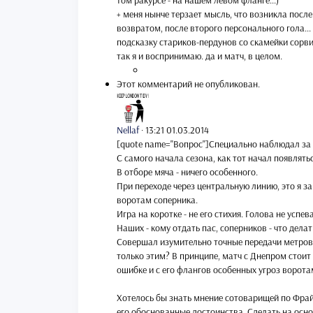
том ракурсе - на нашем левом фланге...)
+ меня нынче терзает мысль, что возникла посл
возвратом, после второго персонального гола...
подсказку стариков-пердунов со скамейки сорвиг
так я и воспринимаю. да и матч, в целом.
Этот комментарий не опубликован.
Nellaf
·
13:21 01.03.2014
[quote name="Вопрос"]Специально наблюдал за
С самого начала сезона, как тот начал появлять
В отборе мяча - ничего особенного.
При переходе через центральную линию, это я з
воротам соперника.
Игра на коротке - не его стихия. Голова не успе
Наших - кому отдать пас, соперников - что делат
Совершал изумительно точные передачи метров н
только этим? В принципе, матч с Днепром стоит 
ошибке и с его флангов особенных угроз ворота
Хотелось бы знать мнение сотоварищей по Фрайе
его обоснованные достоинства. Сделать на осно