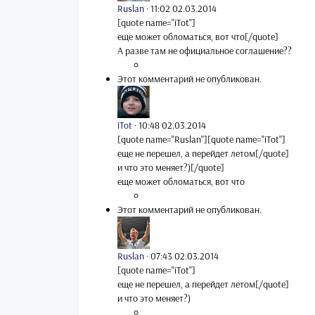
Ruslan
·
11:02 02.03.2014
[quote name="iTot"]
еще может обломаться, вот что[/quote]
А разве там не официальное соглашение??
Этот комментарий не опубликован.
iTot
·
10:48 02.03.2014
[quote name="Ruslan"][quote name="iTot"]
еще не перешел, а перейдет летом[/quote]
и что это меняет?)[/quote]
еще может обломаться, вот что
Этот комментарий не опубликован.
Ruslan
·
07:43 02.03.2014
[quote name="iTot"]
еще не перешел, а перейдет летом[/quote]
и что это меняет?)