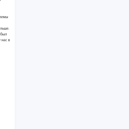
блемы
ольше.
 был
 нас в