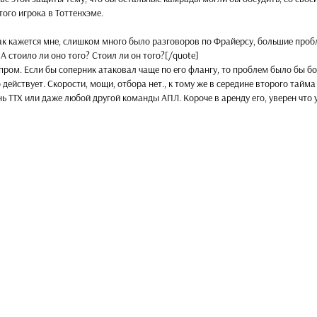
того игрока в Тоттенхэме.
ак кажется мне, слишком много было разговоров по Фрайерсу, большие про
 стоило ли оно того? Стоил ли он того?[/quote]
ром. Если бы соперник атаковал чаще по его флангу, то проблем было бы б
 действует. Скорости, мощи, отбора нет., к тому же в середине второго тайма
 ТТХ или даже любой другой команды АПЛ. Короче в аренду его, уверен что у