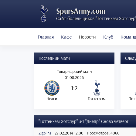
SpursArmy.com
Сайт болельщиков "Тоттенхэм Хотспур
Главная
Кафе
Новости
Клуб
Коман
Последний матч
След
Товарищеский матч
01.08.2026
1:2
Челси
Тоттенхэм
Тот
"Тоттенхэм Хотспур" 3-1 "Днепр". Снова четверг
Zigblins
27.02.2014 12:00
Просмотров: 4060