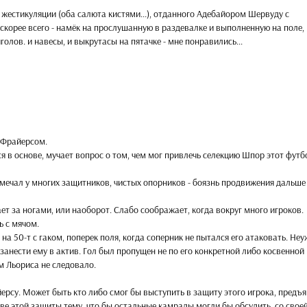
е жестикуляции (оба салюта кистями...), отданного Адебайором Шервуду с
 скорее всего - намёк на прослушанную в раздевалке и выполненную на поле,
олов. и навесы, и выкрутасы на пятачке - мне понравились...
 Фрайерсом.
ся в основе, мучает вопрос о том, чем мог привлечь селекцию Шпор этот футб
амечал у многих защитников, чистых опорников - боязнь продвижения дальше
вает за ногами, или наоборот. Слабо соображает, когда вокруг много игроков.
ь с мячом.
а 50-т с гаком, поперек поля, когда соперник не пытался его атаковать. Не
занести ему в актив. Гол был пропущен не по его конкретной либо косвенной
м Льориса не следовало.
рсу. Может быть кто либо смог бы выступить в защиту этого игрока, предъ
ве этой защиты тему, что бы остальные камрады могли бы обсудить, со свое