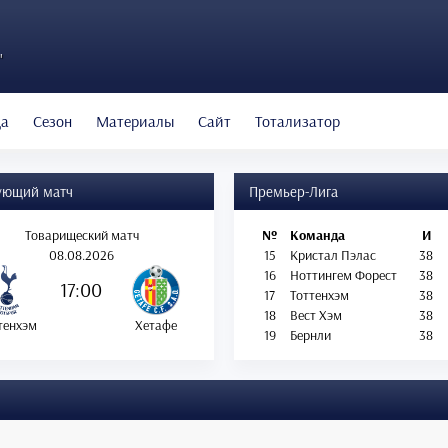
"
да
Сезон
Материалы
Сайт
Тотализатор
ующий матч
Премьер-Лига
Товарищеский матч
№
Команда
И
08.08.2026
15
Кристал Пэлас
38
16
Ноттингем Форест
38
17:00
17
Тоттенхэм
38
18
Вест Хэм
38
тенхэм
Хетафе
19
Бернли
38