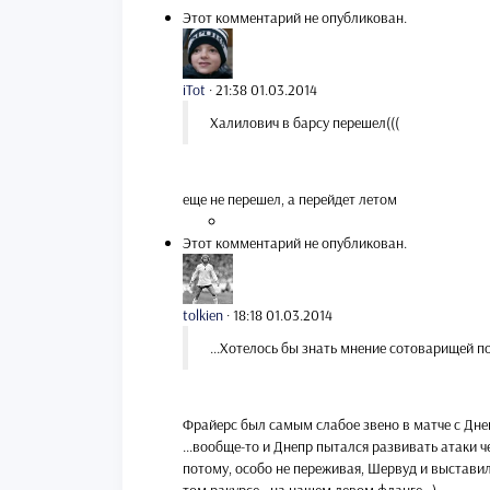
Этот комментарий не опубликован.
iTot
·
21:38 01.03.2014
Халилович в барсу перешел(((
еще не перешел, а перейдет летом
Этот комментарий не опубликован.
tolkien
·
18:18 01.03.2014
...Хотелось бы знать мнение сотоварищей по
Фрайерс был самым слабое звено в матче с Днеп
...вообще-то и Днепр пытался развивать атаки ч
потому, особо не переживая, Шервуд и выставил 