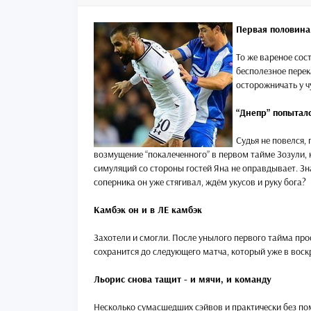
Первая половина
То же вареное сост
бесполезное перек
осторожничать у 
“Днепр” попыталс
Судья не повелся,
возмущение “покалеченного” в первом тайме Зозули, к
симуляций со стороны гостей Яна не оправдывает. Зна
соперника он уже стягивал, ждём укусов и руку бога?
Камбэк он и в ЛЕ камбэк
Захотели и смогли. После унылого первого тайма прос
сохранится до следующего матча, который уже в воск
Льорис снова тащит - и мячи, и команду
Несколько сумасшедших сэйвов и практически без по