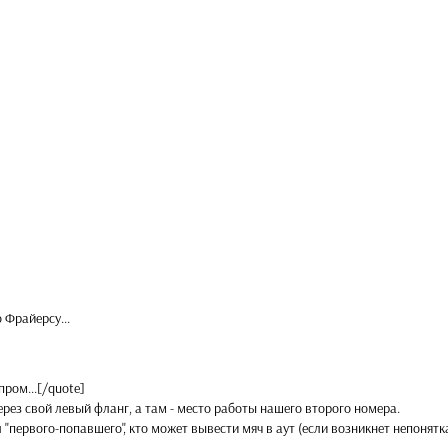
 Фрайерсу...
ром...[/quote]
ерез свой левый фланг, а там - место работы нашего второго номера.
"первого-попавшего", кто может вывести мяч в аут (если возникнет непонятка