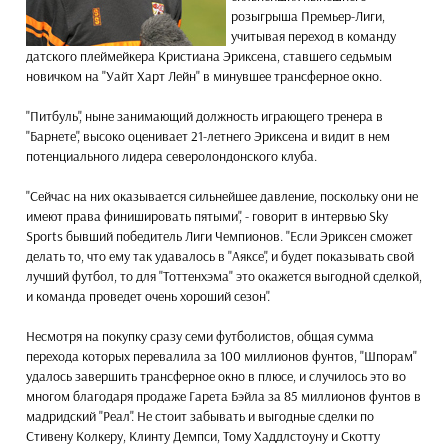
розыгрыша Премьер-Лиги,
учитывая переход в команду
датского плеймейкера Кристиана Эриксена, ставшего седьмым
новичком на "Уайт Харт Лейн" в минувшее трансферное окно.
"Питбуль", ныне занимающий должность играющего тренера в
"Барнете", высоко оценивает 21-летнего Эриксена и видит в нем
потенциального лидера северолондонского клуба.
"Сейчас на них оказывается сильнейшее давление, поскольку они не
имеют права финишировать пятыми", - говорит в интервью Sky
Sports бывший победитель Лиги Чемпионов. "Если Эриксен сможет
делать то, что ему так удавалось в "Аяксе", и будет показывать свой
лучший футбол, то для "Тоттенхэма" это окажется выгодной сделкой,
и команда проведет очень хороший сезон".
Несмотря на покупку сразу семи футболистов, общая сумма
перехода которых перевалила за 100 миллионов фунтов, "Шпорам"
удалось завершить трансферное окно в плюсе, и случилось это во
многом благодаря продаже Гарета Бэйла за 85 миллионов фунтов в
мадридский "Реал". Не стоит забывать и выгодные сделки по
Стивену Колкеру, Клинту Демпси, Тому Хаддлстоуну и Скотту