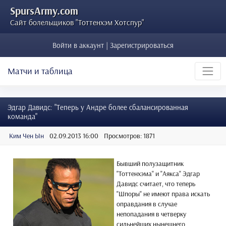
SpursArmy.com
Сайт болельщиков "Тоттенхэм Хотспур"
Войти в аккаунт | Зарегистрироваться
Матчи и таблица
Эдгар Давидс: "Теперь у Андре более сбалансированная
команда"
Ким Чен Ын
02.09.2013 16:00
Просмотров: 1871
Бывший полузащитник
"Тоттенхэма" и "Аякса" Эдгар
Давидс считает, что теперь
"Шпоры" не имеют права искать
оправдания в случае
непопадания в четверку
сильнейших нынешнего