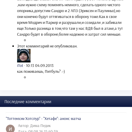
,нам нужно схему поменять немного, сделать одного чистого
опорника,допустим Сандро и 2 АПЗ (Эриксен и Паулиньо),но
они конечно будут оттягиваться в оборону тоже.Как в свое
время Модрич и Паркер и разрушали,и созидали ,и забивали
еще.Только разница в том,что там у нас ВДВ был в атаке,а тут
Сандро будет в обороне,более надежно и затрат сил меньше.
Этот комментарий не опубликован.
iTot
·
10:13 04.09.2013
как поживаешь, Питбуль? :-)
Последние комментарии
"Тоттенхэм Хотспур" - "Хетафе": анонс матча
Автор: Дима Педик
Дата: 08.08.26 15:40:39