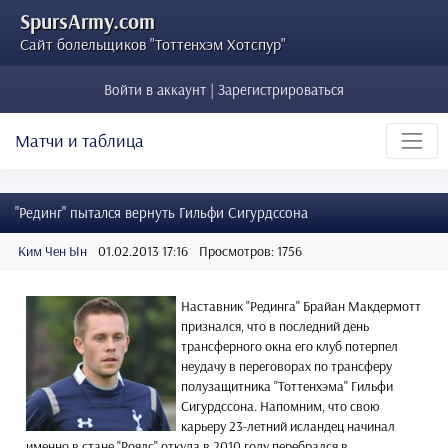
SpursArmy.com
Сайт болельщиков "Тоттенхэм Хотспур"
Войти в аккаунт | Зарегистрироваться
Матчи и таблица
"Рединг" пытался вернуть Гильфи Сигурдссона
Ким Чен Ын
01.02.2013 17:16
Просмотров: 1756
Наставник "Рединга" Брайан Макдермотт
признался, что в последний день
трансферного окна его клуб потерпел
неудачу в переговорах по трансферу
полузащитника "Тоттенхэма" Гильфи
Сигурдссона. Напомним, что свою
карьеру 23-летний исландец начинал
именно в стане "Роялс", откуда в 2010 году перебрался в