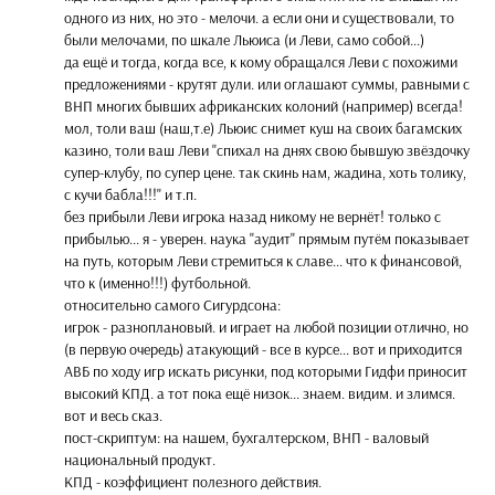
одного из них, но это - мелочи. а если они и существовали, то
были мелочами, по шкале Льюиса (и Леви, само собой...)
да ещё и тогда, когда все, к кому обращался Леви с похожими
предложениями - крутят дули. или оглашают суммы, равными с
ВНП многих бывших африканских колоний (например) всегда!
мол, толи ваш (наш,т.е) Льюис снимет куш на своих багамских
казино, толи ваш Леви "спихал на днях свою бывшую звёздочку
супер-клубу, по супер цене. так скинь нам, жадина, хоть толику,
с кучи бабла!!!" и т.п.
без прибыли Леви игрока назад никому не вернёт! только с
прибылью... я - уверен. наука "аудит" прямым путём показывает
на путь, которым Леви стремиться к славе... что к финансовой,
что к (именно!!!) футбольной.
относительно самого Сигурдсона:
игрок - разноплановый. и играет на любой позиции отлично, но
(в первую очередь) атакующий - все в курсе... вот и приходится
АВБ по ходу игр искать рисунки, под которыми Гидфи приносит
высокий КПД. а тот пока ещё низок... знаем. видим. и злимся.
вот и весь сказ.
пост-скриптум: на нашем, бухгалтерском, ВНП - валовый
национальный продукт.
КПД - коэффициент полезного действия.