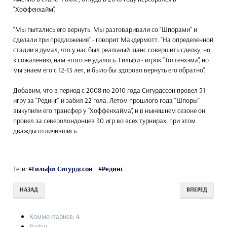
"Хоффенхайм".
"Мы пытались его вернуть. Мы разговаривали со "Шпорами" и
сделали три предложения", - говорит Макдермотт. "На определенной
стадии я думал, что у нас был реальный шанс совершить сделку, но,
к сожалению, нам этого не удалось. Гильфи - игрок "Тоттенхэма", но
мы знаем его с 12-13 лет, и было бы здорово вернуть его обратно".
Добавим, что в период с 2008 по 2010 года Сигурдссон провел 51
игру за "Рединг" и забил 22 гола. Летом прошлого года "Шпоры"
выкупили его трансфер у "Хоффенхайма", и в нынешнем сезоне он
провел за северолондонцев 30 игр во всех турнирах, при этом
дважды отличившись.
Теги:
#
Гильфи Сигурдссон
#
Рединг
НАЗАД
ВПЕРЕД
Комментариев: 4
Войти