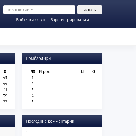
Искать
Войти в аккаунт | Зарегистрироваться
Бомбардиры
О
№
Игрок
ПЛ
О
45
1
-
-
-
44
2
-
-
-
41
3
-
-
-
39
4
-
-
-
22
5
-
-
-
Последние комментарии