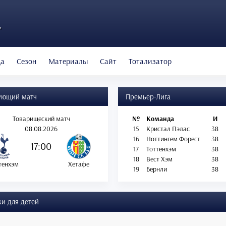
"
да
Сезон
Материалы
Сайт
Тотализатор
ующий матч
Премьер-Лига
Товарищеский матч
№
Команда
И
08.08.2026
15
Кристал Пэлас
38
16
Ноттингем Форест
38
17:00
17
Тоттенхэм
38
18
Вест Хэм
38
тенхэм
Хетафе
19
Бернли
38
и для детей