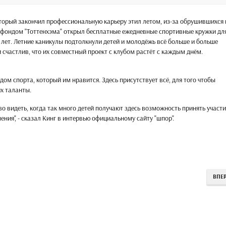
торый закончил профессиональную карьеру этил летом, из-за обрушившихся 
с фондом "Тоттенхэма" открыл бесплатные ежедневные спортивные кружки дл
19 лет. Летние каникулы подтолкнули детей и молодёжь всё больше и больше
 счастлив, что их совместный проект с клубом растёт с каждым днём.
дом спорта, который им нравится. Здесь присутствует всё, для того чтобы
х таланты.
ово видеть, когда так много детей получают здесь возможность принять участи
ния", - сказал Кинг в интервью официальному сайту "шпор".
ВПЕ