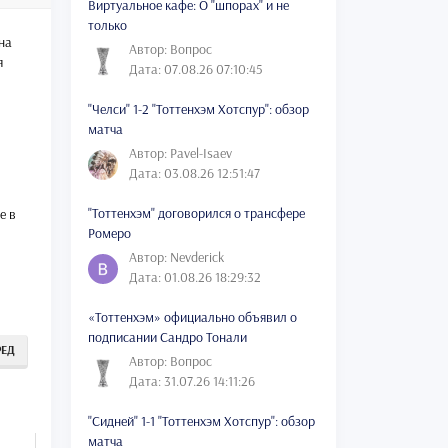
Виртуальное кафе: О "шпорах" и не
только
на
Автор: Вопрос
я
Дата: 07.08.26 07:10:45
"Челси" 1-2 "Тоттенхэм Хотспур": обзор
матча
Автор: Pavel-Isaev
Дата: 03.08.26 12:51:47
"Тоттенхэм" договорился о трансфере
е в
Ромеро
Автор: Nevderick
Дата: 01.08.26 18:29:32
«Тоттенхэм» официально объявил о
подписании Сандро Тонали
РЕД
Автор: Вопрос
Дата: 31.07.26 14:11:26
"Сидней" 1-1 "Тоттенхэм Хотспур": обзор
матча