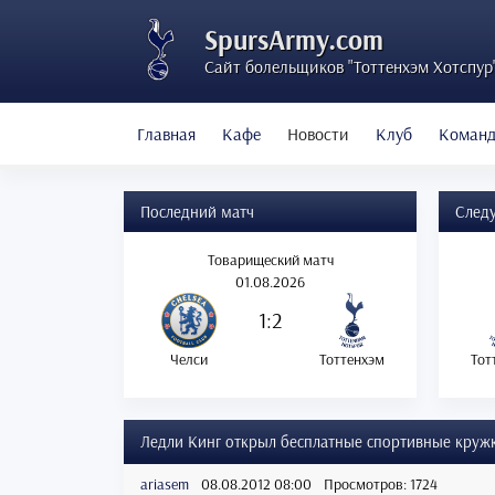
SpursArmy.com
Сайт болельщиков "Тоттенхэм Хотспур
Главная
Кафе
Новости
Клуб
Коман
Последний матч
След
Товарищеский матч
01.08.2026
1:2
Челси
Тоттенхэм
Тот
Ледли Кинг открыл бесплатные спортивные кружк
ariasem
08.08.2012 08:00
Просмотров: 1724