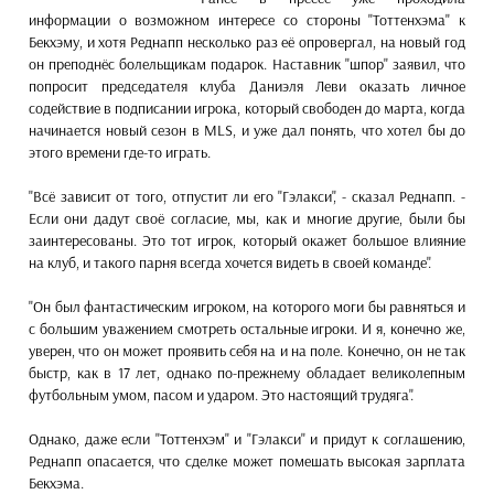
информации о возможном интересе со стороны "Тоттенхэма" к
Бекхэму, и хотя Реднапп несколько раз её опровергал, на новый год
он преподнёс болельщикам подарок. Наставник "шпор" заявил, что
попросит председателя клуба Даниэля Леви оказать личное
содействие в подписании игрока, который свободен до марта, когда
начинается новый сезон в MLS, и уже дал понять, что хотел бы до
этого времени где-то играть.
"Всё зависит от того, отпустит ли его "Гэлакси", - сказал Реднапп. -
Если они дадут своё согласие, мы, как и многие другие, были бы
заинтересованы. Это тот игрок, который окажет большое влияние
на клуб, и такого парня всегда хочется видеть в своей команде".
"Он был фантастическим игроком, на которого моги бы равняться и
с большим уважением смотреть остальные игроки. И я, конечно же,
уверен, что он может проявить себя на и на поле. Конечно, он не так
быстр, как в 17 лет, однако по-прежнему обладает великолепным
футбольным умом, пасом и ударом. Это настоящий трудяга".
Однако, даже если "Тоттенхэм" и "Гэлакси" и придут к соглашению,
Реднапп опасается, что сделке может помешать высокая зарплата
Бекхэма.