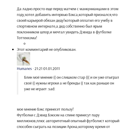
Да ладно.просто еще перед матчем с манкунианцами в этом
году,хотел добавить интервью Бэкса,который признался,что
своей карьерой обязан деду!который оплатил его учебу в
спортивном интернате,а дед собственно был ярым
поклонником шпор,и мечтал увидеть Дэвида в футболке
Тоттенхэма!
Этот комментарий не опубликован.
Humanes
·
21:21 01.01.2011
Блин моё мнение (( он слишком стар ((( и он уже отыграл
своё (( нужны игроки а не бренды (( так как раньше он
уже не играет :sad:
мое мнение Бэкс принесет пользу!
Футболки с Дэвид Бэкхэм на спине принесут пару
миллионов,плюс авторитетный опытный футболист который
способен сыграть на позиции Арона,которому время от