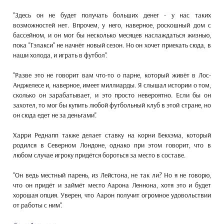
"Здесь он не будет получать больших денег - у нас таких
возможностей нет. Впрочем, у него, наверное, роскошный дом с
бассейном, и он мог бы несколько месяцев наслаждаться жизнью,
пока "Гэлакси" не начнёт новый сезон. Но он хочет приехать сюда, в
наши холода, и играть в футбол".
"Разве это не говорит вам что-то о парне, который живёт в Лос-
Анджелесе и, наверное, имеет миллиарды. Я слышал истории о том,
сколько он зарабатывает, и это просто невероятно. Если бы он
захотел, то мог бы купить любой футбольный клуб в этой стране, но
он сюда едет не за деньгами".
Харри Реднапп также делает ставку на корни Бекхэма, который
родился в Северном Лондоне, однако при этом говорит, что в
любом случае игроку придётся бороться за место в составе.
"Он ведь местный парень, из Лейстона, не так ли? Но я не говорю,
что он придёт и займёт место Аарона Леннона, хотя это и будет
хорошая опция. Уверен, что Аарон получит огромное удовольствии
от работы с ним".