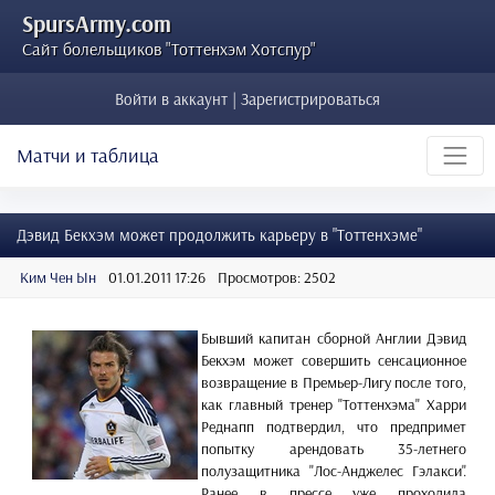
SpursArmy.com
Сайт болельщиков "Тоттенхэм Хотспур"
Войти в аккаунт | Зарегистрироваться
Матчи и таблица
Дэвид Бекхэм может продолжить карьеру в "Тоттенхэме"
Ким Чен Ын
01.01.2011 17:26
Просмотров: 2502
Бывший капитан сборной Англии Дэвид
Бекхэм может совершить сенсационное
возвращение в Премьер-Лигу после того,
как главный тренер "Тоттенхэма" Харри
Реднапп подтвердил, что предпримет
попытку арендовать 35-летнего
полузащитника "Лос-Анджелес Гэлакси".
Ранее в прессе уже проходила