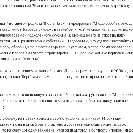
однако лондонский "Челси" не разрешил бирмингемцам пополнить трофейную
авший во многом родным "Вилла Парк" и перебрался в "Миддлсбро" за рекор
стерлингов. Карьера Эхиоджу в стане "речников" не сразу началась успешно
ачился травмой подколенного сухожилия, выбившей его из строя на пару
даптацией и разногласия с собственным здоровьем, Уго удалось застолбить 
ю пару оборонщиков вместе с Гаретом Саутгейтом, в свое время возглавляв
жденно провел в лазарете с травмированным коленом, однако вернулся и сы
лиги против "Болтона".
стать злым гением и главной помехой в карьере Уго, вернулась в 2004 году 
ов, однако "Боро" удалось успешно выступить во втором по силе европейск
 стан которого он покинул в возрасте 19 лет, однако руководство "Миддлсбро"
 к "дроздам", приняло решение отказаться от данной затеи ввиду большого
нту.
д Эхиоджу на правах аренды в свой клуб до начала января. Игрок имел
ежуток, появившись 6 раз в стартовом составе и однажды высветив свою
что на счету Эхиоджу также значится один автогол в бытность игроком "Лидса