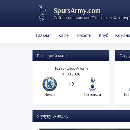
SpursArmy.com
Сайт болельщиков "Тоттенхэм Хотспур
Главная
Кафе
Новости
Клуб
Коман
Последний матч
След
Товарищеский матч
01.08.2026
1:2
Челси
Тоттенхэм
Тот
Угучуку Эхиоджу