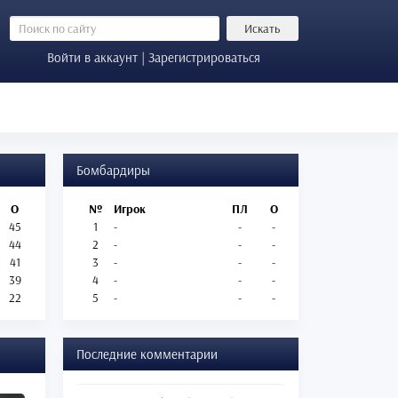
Искать
Войти в аккаунт | Зарегистрироваться
Бомбардиры
О
№
Игрок
ПЛ
О
45
1
-
-
-
44
2
-
-
-
41
3
-
-
-
39
4
-
-
-
22
5
-
-
-
Последние комментарии