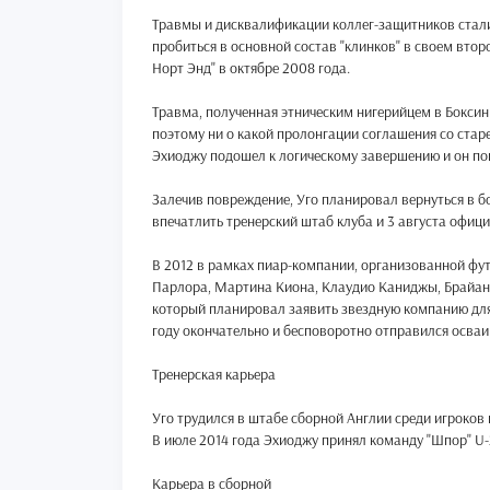
Травмы и дисквалификации коллег-защитников стал
пробиться в основной состав "клинков" в своем втор
Норт Энд" в октябре 2008 года.
Травма, полученная этническим нигерийцем в Боксин
поэтому ни о какой пролонгации соглашения со стар
Эхиоджу подошел к логическому завершению и он пок
Залечив повреждение, Уго планировал вернуться в б
впечатлить тренерский штаб клуба и 3 августа офиц
В 2012 в рамках пиар-компании, организованной футб
Парлора, Мартина Киона, Клаудио Каниджы, Брайана
который планировал заявить звездную компанию для у
году окончательно и бесповоротно отправился осва
Тренерская карьера
Уго трудился в штабе сборной Англии среди игроков
В июле 2014 года Эхиоджу принял команду "Шпор" U-2
Карьера в сборной