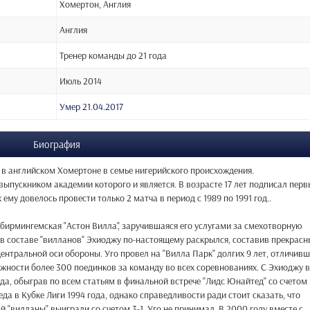
Хомертон, Англия
Англия
Тренер команды до 21 года
Июль 2014
Умер 21.04.2017
Биография
а в английском Хомертоне в семье нигерийского происхождения.
выпускником академии которого и является. В возрасте 17 лет подписал пер
ему довелось провести только 2 матча в период с 1989 по 1991 год..
 бирмингемская "Астон Вилла", заручившаяся его услугами за смехотворную
в составе "вилланов" Эхиоджу по-настоящему раскрылся, составив прекрасн
тральной оси обороны. Уго провел на "Вилла Парк" долгих 9 лет, отличивш
ожности более 300 поединков за команду во всех соревнованиях. С Эхиоджу в
ода, обыграв по всем статьям в финальной встрече "Лидс Юнайтед" со счетом 
еда в Кубке Лиги 1994 года, однако справедливости ради стоит сказать, что
 "вилланы" выиграли со счетом 3-1, Уго не принимал. В 2000 году вместе с