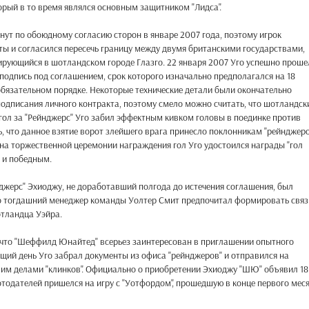
орый в то время являлся основным защитником "Лидса".
ут по обоюдному согласию сторон в январе 2007 года, поэтому игрок
ы и согласился пересечь границу между двумя британскими государствами,
ирующийся в шотландском городе Глазго. 22 января 2007 Уго успешно проше
 подпись под соглашением, срок которого изначально предполагался на 18
обязательном порядке. Некоторые технические детали были окончательно
подписания личного контракта, поэтому смело можно считать, что шотландск
гол за "Рейнджерс" Уго забил эффектным кивком головы в поединке против
ь, что данное взятие ворот злейшего врага принесло поклонникам "рейнджер
 на торжественной церемонии награждения гол Уго удостоился награды "гол
м и победным.
нджерс" Эхиоджу, не доработавший полгода до истечения соглашения, был
что тогдашний менеджер команды Уолтер Смит предпочитал формировать связ
отландца Уэйра.
, что "Шеффилд Юнайтед" всерьез заинтересован в приглашении опытного
ющий день Уго забрал документы из офиса "рейнджеров" и отправился на
им делами "клинков". Официально о приобретении Эхиоджу "ШЮ" объявил 18
тодателей пришелся на игру с "Уотфордом", прошедшую в конце первого мес