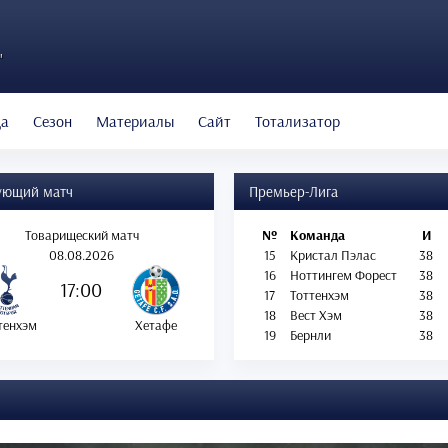
"
да
Сезон
Материалы
Сайт
Тотализатор
ующий матч
Премьер-Лига
Товарищеский матч
№
Команда
И
08.08.2026
15
Кристал Пэлас
38
16
Ноттингем Форест
38
17:00
17
Тоттенхэм
38
18
Вест Хэм
38
тенхэм
Хетафе
19
Бернли
38