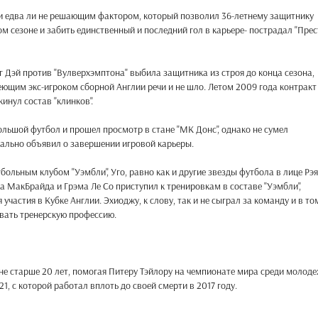
и едва ли не решающим фактором, который позволил 36-летнему защитнику
ом сезоне и забить единственный и последний гол в карьере- пострадал "Пре
г Дэй против "Вулверхэмптона" выбила защитника из строя до конца сезона,
еющим экс-игроком сборной Англии речи и не шло. Летом 2009 года контракт
инул состав "клинков".
ольшой футбол и прошел просмотр в стане "МК Донс", однако не сумел
иально объявил о завершении игровой карьеры.
ольным клубом "Уэмбли", Уго, равно как и другие звезды футбола в лице Рэя
 МакБрайда и Грэма Ле Со приступил к тренировкам в составе "Уэмбли",
частия в Кубке Англии. Эхиоджу, к слову, так и не сыграл за команду и в то
ивать тренерскую профессию.
 не старше 20 лет, помогая Питеру Тэйлору на чемпионате мира среди молоде
1, с которой работал вплоть до своей смерти в 2017 году.