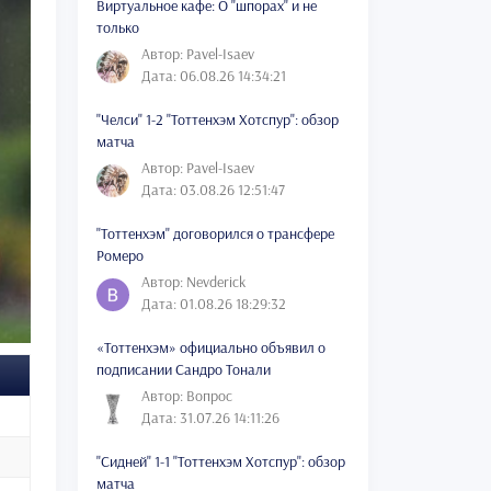
Виртуальное кафе: О "шпорах" и не
только
Автор: Pavel-Isaev
Дата: 06.08.26 14:34:21
"Челси" 1-2 "Тоттенхэм Хотспур": обзор
матча
Автор: Pavel-Isaev
Дата: 03.08.26 12:51:47
"Тоттенхэм" договорился о трансфере
Ромеро
Автор: Nevderick
Дата: 01.08.26 18:29:32
«Тоттенхэм» официально объявил о
подписании Сандро Тонали
Автор: Вопрос
Дата: 31.07.26 14:11:26
"Сидней" 1-1 "Тоттенхэм Хотспур": обзор
матча