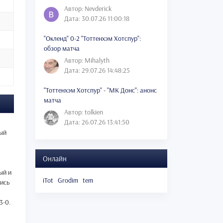
Автор: Nevderick
Дата: 30.07.26 11:00:18
"Окленд" 0-2 "Тоттенхэм Хотспур":
обзор матча
Автор: Mihalyth
Дата: 29.07.26 14:48:25
"Тоттенхэм Хотспур" - "МК Донс": анонс
матча
Автор: tolkien
Дата: 26.07.26 13:41:50
вый
Онлайн
ый и
iTot
Grodim
tem
ись
3-0.