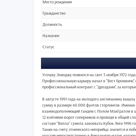
Место рождения
Гражданство
Должность
Назначен
Статус
Угочуку Эхиоджу появился на свет 3 ноября 1972 год
Профессиональную карьеру начал в "Вест Бромвиче", 
профессиональный контракт с "дроздами", за которых 
В августе 1991 года на молодого англичанина вышла
сумму в размере 40.000 фунтов стерлингов. Именно 
взаимодополняющий тандем с Полом МакГратом в цен
12 взятиями ворот соперников и проведя в общей сл
составе "Вилла" сумела завоевать Кубок Лиги 1996 г
Также на счету этнического нигерийца значится и поб
участия непосредственно в финальном матче, который