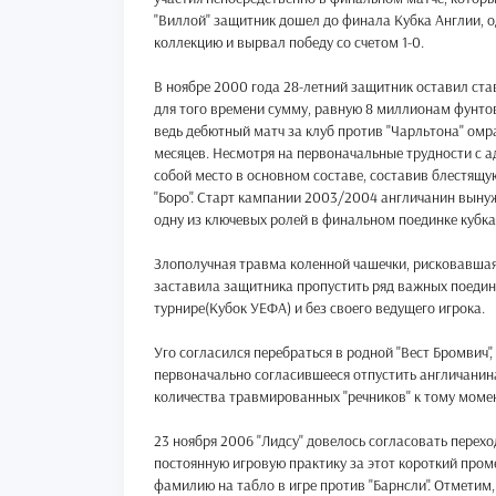
"Виллой" защитник дошел до финала Кубка Англии, 
коллекцию и вырвал победу со счетом 1-0.
В ноябре 2000 года 28-летний защитник оставил ст
для того времени сумму, равную 8 миллионам фунтов 
ведь дебютный матч за клуб против "Чарльтона" омр
месяцев. Несмотря на первоначальные трудности с а
собой место в основном составе, составив блестящу
"Боро". Старт кампании 2003/2004 англичанин выну
одну из ключевых ролей в финальном поединке кубка 
Злополучная травма коленной чашечки, рисковавшая 
заставила защитника пропустить ряд важных поединк
турнире(Кубок УЕФА) и без своего ведущего игрока.
Уго согласился перебраться в родной "Вест Бромвич",
первоначально согласившееся отпустить англичанина
количества травмированных "речников" к тому моме
23 ноября 2006 "Лидсу" довелось согласовать перехо
постоянную игровую практику за этот короткий пром
фамилию на табло в игре против "Барнсли". Отметим, 