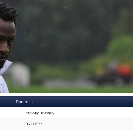
Профиль
Угочуку Эхиоджу
03.11.1972