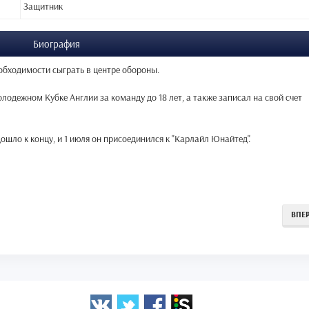
Защитник
Биография
обходимости сыграть в центре обороны.
молодежном Кубке Англии за команду до 18 лет, а также записал на свой счет
ошло к концу, и 1 июля он присоединился к "Карлайл Юнайтед".
ВПЕ