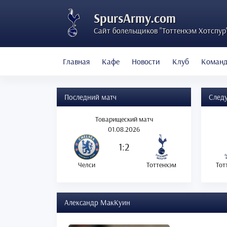
SpursArmy.com
Сайт болельщиков "Тоттенхэм Хотспур
Главная
Кафе
Новости
Клуб
Коман
Последний матч
След
Товарищеский матч
01.08.2026
1:2
Челси
Тоттенхэм
Тот
Александр МакКуин