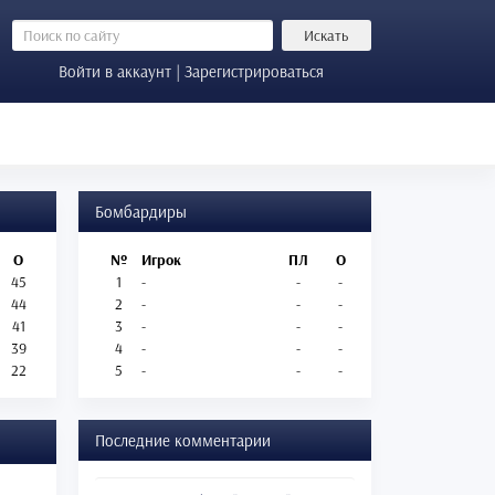
Искать
Войти в аккаунт | Зарегистрироваться
Бомбардиры
О
№
Игрок
ПЛ
О
45
1
-
-
-
44
2
-
-
-
41
3
-
-
-
39
4
-
-
-
22
5
-
-
-
Последние комментарии