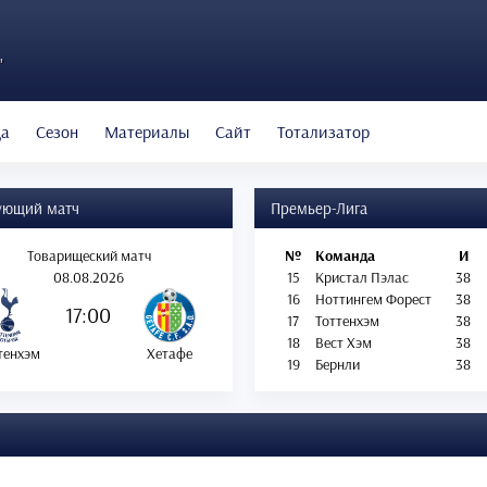
"
да
Сезон
Материалы
Сайт
Тотализатор
ующий матч
Премьер-Лига
Товарищеский матч
№
Команда
И
08.08.2026
15
Кристал Пэлас
38
16
Ноттингем Форест
38
17:00
17
Тоттенхэм
38
18
Вест Хэм
38
тенхэм
Хетафе
19
Бернли
38