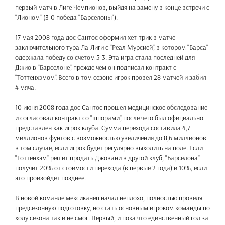
первый матч в Лиге Чемпионов, выйдя на замену в конце встречи с
"Лионом" (3-0 победа "Барселоны").
17 мая 2008 года дос Сантос оформил хет-трик в матче
заключительного тура Ла-Лиги с "Реал Мурсией", в котором "Барса"
одержала победу со счетом 5-3. Эта игра стала последней для
Джио в "Барселоне", прежде чем он подписал контракт с
"Тоттенхэмом". Всего в том сезоне игрок провел 28 матчей и забил
4 мяча.
10 июня 2008 года дос Сантос прошел медицинское обследование
и согласовал контракт со "шпорами", после чего был официально
представлен как игрок клуба. Сумма перехода составила 4,7
миллионов фунтов с возможностью увеличения до 8,6 миллионов
в том случае, если игрок будет регулярно выходить на поле. Если
"Тоттенхэм" решит продать Джовани в другой клуб, "Барселона"
получит 20% от стоимости перехода (в первые 2 года) и 10%, если
это произойдет позднее.
В новой команде мексиканец начал неплохо, полностью проведя
предсезонную подготовку, но стать основным игроком команды по
ходу сезона так и не смог. Первый, и пока что единственный гол за