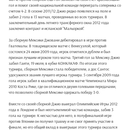
гол и помог своей национальной команде переиграть соперника со
счетом 4-2. В сезоне 2011/12 Джио редко появлялся на поле и
забил 2 гола в 13 матчах, проведенных во всех турнирах. В
заключительный день летнего трансферного окна 2012 года
заключил контракт и испанской "Мальоркой".
За сборную Мексики Джовани дебютировал в игре против
Гватемалы. В товарищеском матче с Венесуэлой, который
состоялся 24 июня 2009 года, игрок отметился дублем и был
признан лучшим игроком того матча. Третий гол за Мексику Джио
забил Гаити, 19 июля, в кубке КОНКАКАФ. По итогам этого
турнира, сборная Мексики стала победителем, а дос Сантос
удосужился звания лучшего игрока турнира. 5 сентября 2009 года
гола игрок забил в квалификационном матче Чемпионата Мира
2010 Коста Рике, где он отличился двумя голевыми передачами,
что позволило сборной Мексике одержать победу 3-0.
Вместе со своей сборной Джио выиграл Олимпийские Игры 2012
года в Лондоне и был неотъемлимой частью команды, забив 3
гола на турнире. К несчастью для него, в полуфинальной игре
против Японии он получил травму и не смог принять участие в
финале, но его общий вклад в выигрыше этого турнира оказался