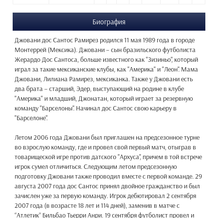
Биография
Джовани дос Сантос Рамирез родился 11 мая 1989 года в городе
Монтеррей (Мексика). Джовани – сын бразильского футболиста
Жерардо Дос Сантоса, больше известного как "Зизиньо", который
играл за такие мексиканские клубы, как "Америка" и "Леон". Мама
Джовани, Лилиана Рамирез, мексиканка. Также у Джовани есть
два брата – старший, Эдер, выступающий на родине в клубе
"Америка" и младший, Джонатан, который играет за резервную
команду "Барселоны". Начинал дос Сантос свою карьеру в
"Барселоне".
Летом 2006 года Джовани был приглашен на предсезонное турне
во взрослую команду, где и провел свой первый матч, отыграв в
товарищеской игре против датского "Архуса", причем в той встрече
игрок сумел отличиться. Следующим летом предсезонную
подготовку Джовани также проводил вместе с первой команде. 29
августа 2007 года дос Сантос принял двойное гражданство и был
зачислен уже за первую команду. Игрок дебютировал 2 сентября
2007 года (в возрасте 18 лет и 114 дней), заменив в матче с
“Атлетик” Бильбао Тьерри Анри. 19 сентября футболист провел и