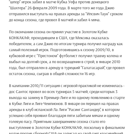
"шпор" игрок забил в матче Кубка Уефа против донецкого
"Шахтера" 26 февраля 2009 года. В марте того же года Джио
отправился выступать на правах аренды за "Ипсвич Таун" сроком
до конца сезона, где провел 8 матчей и забил 4 мяча.
По окончании сезона он принял участие в Золотом Кубке
КОНКАКАФ, проходившем в США, где Мексика оказалась
победителем, а сам Джио по итогам турнира получил награду как
самый полезный игрок. Подготовившись к сезону 2009/10, в
кубковой игре с "Престоном" футболист получил травму колена и
выбыл на долгий срок, а по возвращении в строй, в январе 2010
года, был отправлен в аренду в турецкий "Галатасарай", где провел
остаток сезона, сыграв в общей сложности 16 игр.
В кампании 2010/11 ситуация с игровой практикой не изменилась -
дос Сантос провел во всех турнирах 5 матчей, среди которых 3
выхода на замену в Премьер-Лиге и по одному появлению в старте
в Кубке Лиги и Лиге Чемпионов. В январе он перешел на правах
аренды в клуб испанской Ла Лиги "Расинг Сантандер", в котором
успешно себя проявил благодаря пяти забитым мячам и одному
голевую пасу. Приятным завершением сезона стало его
выступление в Золотом Кубке КОНКАКАФ, поскольку в финальном
матче против сборной США он записал на свой счет красивейший