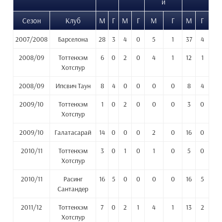
и
Сезон
Клуб
М
Г
М
Г
М
Г
М
Г
2007/2008
Барселона
28
3
4
0
5
1
37
4
2008/09
Тоттенхэм
6
0
2
0
4
1
12
1
Хотспур
2008/09
Ипсвич Таун
8
4
0
0
0
0
8
4
2009/10
Тоттенхэм
1
0
2
0
0
0
3
0
Хотспур
2009/10
Галатасарай
14
0
0
0
2
0
16
0
2010/11
Тоттенхэм
3
0
1
0
1
0
5
0
Хотспур
2010/11
Расинг
16
5
0
0
0
0
16
5
Сантандер
2011/12
Тоттенхэм
7
0
2
1
4
1
13
2
Хотспур