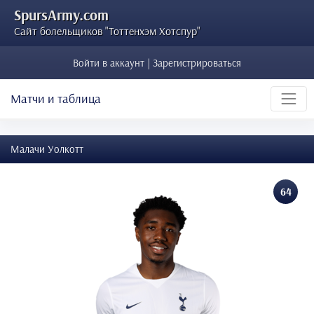
SpursArmy.com
Сайт болельщиков "Тоттенхэм Хотспур"
Войти в аккаунт | Зарегистрироваться
Матчи и таблица
Малачи Уолкотт
64