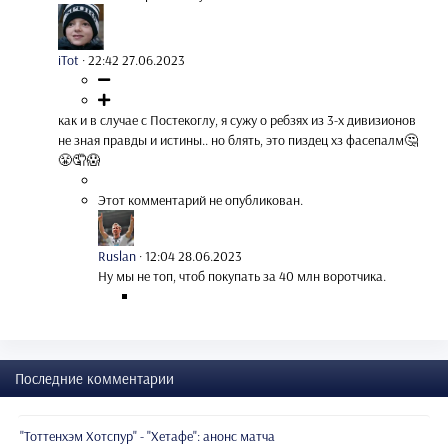
iTot
·
22:42 27.06.2023
как и в случае с Постекоглу, я сужу о ребзях из 3-х дивизионов
не зная правды и истины.. но блять, это пиздец хз фасепалм🤔
😤🤦😱
Этот комментарий не опубликован.
Ruslan
·
12:04 28.06.2023
Ну мы не топ, чтоб покупать за 40 млн воротчика.
Последние комментарии
"Тоттенхэм Хотспур" - "Хетафе": анонс матча