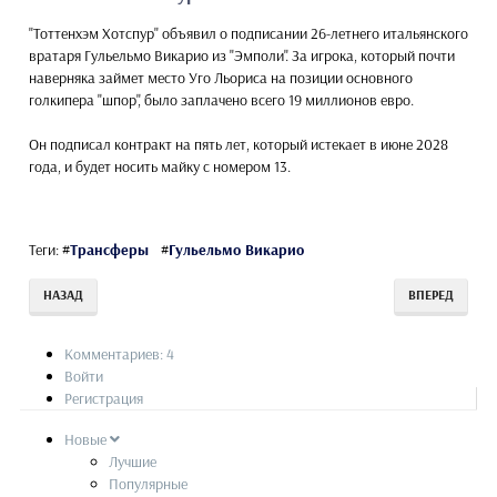
"Тоттенхэм Хотспур" объявил о подписании 26-летнего итальянского
вратаря Гульельмо Викарио из "Эмполи". За игрока, который почти
наверняка займет место Уго Льориса на позиции основного
голкипера "шпор", было заплачено всего 19 миллионов евро.
Он подписал контракт на пять лет, который истекает в июне 2028
года, и будет носить майку с номером 13.
Теги:
#
Трансферы
#
Гульельмо Викарио
НАЗАД
ВПЕРЕД
Комментариев: 4
Войти
Регистрация
Новые
Лучшие
Популярные