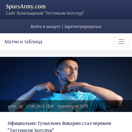
SpursArmy.com
Сайт болельщиков "Тоттенхэм Хотспур"
Войти в аккаунт | Зарегистрироваться
Матчи и таблица
artur_rp
27.06.2023 22:18
Просмотров: 2073
Официально: Гульельмо Викарио стал игроком
"Тоттенхэм Хотспур"