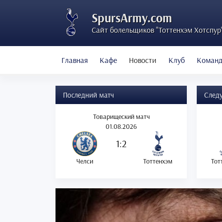
SpursArmy.com
Сайт болельщиков "Тоттенхэм Хотспур
Главная
Кафе
Новости
Клуб
Коман
Последний матч
След
Товарищеский матч
01.08.2026
1:2
Челси
Тоттенхэм
Тот