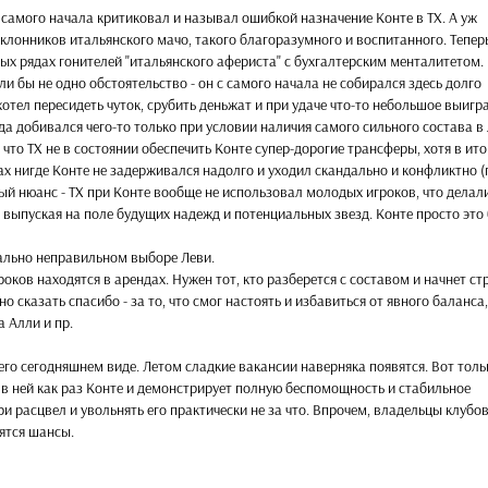
с самого начала критиковал и называл ошибкой назначение Конте в ТХ. А уж
лонников итальянского мачо, такого благоразумного и воспитанного. Теперь
вых рядах гонителей "итальянского афериста" с бухгалтерским менталитетом.
ли бы не одно обстоятельство - он с самого начала не собирался здесь долго
хотел пересидеть чуток, срубить деньжат и при удаче что-то небольшое выигра
а добивался чего-то только при условии наличия самого сильного состава в 
 что ТХ не в состоянии обеспечить Конте супер-дорогие трансферы, хотя в ито
х нигде Конте не задерживался надолго и уходил скандально и конфликтно (
ый нюанс - ТХ при Конте вообще не использовал молодых игроков, что делал
, выпуская на поле будущих надежд и потенциальных звезд. Конте просто это
ачально неправильном выборе Леви.
роков находятся в арендах. Нужен тот, кто разберется с составом и начнет ст
о сказать спасибо - за то, что смог настоять и избавиться от явного баланса,
 Алли и пр.
 его сегодняшнем виде. Летом сладкие вакансии наверняка появятся. Вот толь
 в ней как раз Конте и демонстрирует полную беспомощность и стабильное
и расцвел и увольнять его практически не за что. Впрочем, владельцы клубов
вятся шансы.