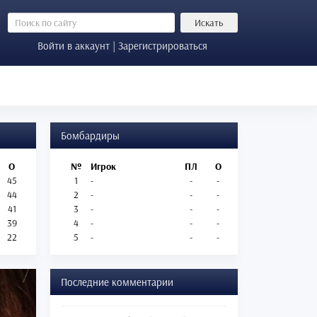
Искать
Войти в аккаунт | Зарегистрироваться
Бомбардиры
О
№
Игрок
ПЛ
О
45
1
-
-
-
44
2
-
-
-
41
3
-
-
-
39
4
-
-
-
22
5
-
-
-
Последние комментарии