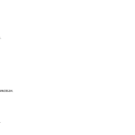
.
икован.
.