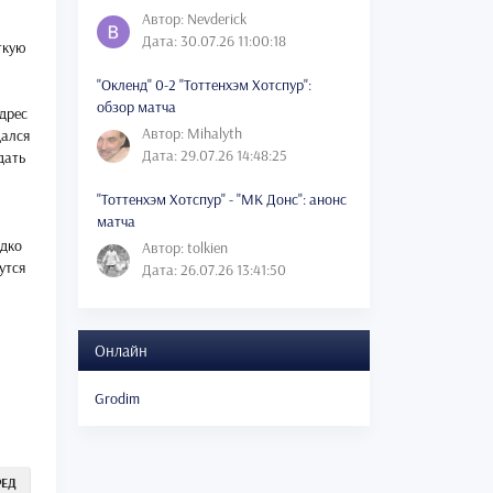
Автор: Nevderick
Дата: 30.07.26 11:00:18
ткую
"Окленд" 0-2 "Тоттенхэм Хотспур":
обзор матча
дрес
Автор: Mihalyth
дался
Дата: 29.07.26 14:48:25
дать
"Тоттенхэм Хотспур" - "МК Донс": анонс
матча
едко
Автор: tolkien
утся
Дата: 26.07.26 13:41:50
Онлайн
Grodim
РЕД