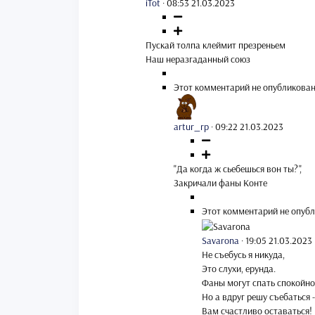
iTot
·
08:53 21.03.2023
Пускай толпа клеймит презреньем
Наш неразгаданный союз
Этот комментарий не опубликован
artur_rp
·
09:22 21.03.2023
"Да когда ж сьебешься вон ты?",
Закричали фаны Конте
Этот комментарий не опубл
Savarona
·
19:05 21.03.2023
Не съебусь я никуда,
Это слухи, ерунда.
Фаны могут спать спокойно
Но а вдруг решу съебаться -
Вам счастливо оставаться!