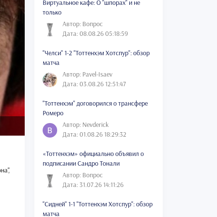
Виртуальное кафе: О "шпорах" и не
только
Автор: Вопрос
Дата: 08.08.26 05:18:59
"Челси" 1-2 "Тоттенхэм Хотспур": обзор
матча
Автор: Pavel-Isaev
Дата: 03.08.26 12:51:47
"Тоттенхэм" договорился о трансфере
Ромеро
Автор: Nevderick
Дата: 01.08.26 18:29:32
«Тоттенхэм» официально объявил о
подписании Сандро Тонали
на",
Автор: Вопрос
Дата: 31.07.26 14:11:26
"Сидней" 1-1 "Тоттенхэм Хотспур": обзор
матча