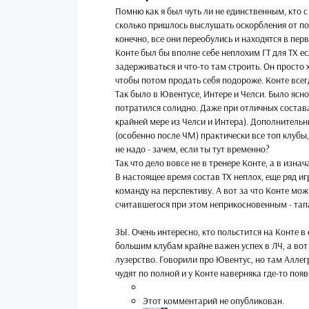
Помню как я был чуть ли не единственным, кто 
сколько пришлось выслушать оскорбления от пок
конечно, все они переобулись и находятся в пер
Конте был бы вполне себе неплохим ГТ для ТХ ес
задерживаться и что-то там строить. Он просто 
чтобы потом продать себя подороже. Конте всегд
Так было в Ювентусе, Интере и Челси. Было ясно
потратился солидно. Даже при отличных состава
крайней мере из Челси и Интера). Дополнительн
(особенно после ЧМ) практически все топ клубы
не надо - зачем, если ты тут временно?
Так что дело вовсе не в тренере Конте, а в изн
В настоящее время состав ТХ неплох, еще ряд иг
команду на перспективу. А вот за что Конте можн
считавшегося при этом неприкосновенным - тапа
ЗЫ. Очень интересно, кто польстится на Конте в
большим клубам крайне важен успех в ЛЧ, а вот
лузерство. Говорили про Ювентус, но там Аллегр
чудят по полной и у Конте наверняка где-то поя
Этот комментарий не опубликован.