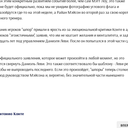
ан этим конкретным развитием событий более, чем сам Мэтт Лоу, это также
о не будет официально, пока мы не увидим фотографию углового флага и
разойдутся где-то на этой неделе, а Райан Мэйсон во второй раз за свою коро
ного тренера.
них игроков "шпор" пришли в ярость из-за эмоциональной критики Конте в а
оков "эгоистичными", заявив, что им не хватает желания и менталитета, и за
дцать лет под управлением Даниэля Леви. После он попытался в этой части с
официального заявления, которое может произойти в любой момент, но это
тся свернуть Даниэль Леви. Это также соответствовало бы шаблону - Леви р
обы не выпроводить последнего. Если это произойдет, "шпоры" теперь столкн
под руководством Мэйсона и, вероятно, без значительной части нынешнего
нтонио Конте
ВПЕ