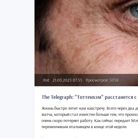
iTot
21.03.2023 07:55
Просмотров: 3058
The Telegraph: "Тоттенхэм" расстанется с
Жизнь быстро летит нам навстречу. Всего через два д
матча, который стал известен больше тем, что произо
очень скоро потеряет работу. Как сейчас передает Мэтт
переменчивым итальянцем в конце этой недели.