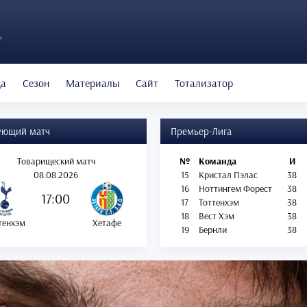
"
да
Сезон
Материалы
Сайт
Тотализатор
ующий матч
Премьер-Лига
Товарищеский матч
№
Команда
И
08.08.2026
15
Кристал Пэлас
38
16
Ноттингем Форест
38
17:00
17
Тоттенхэм
38
18
Вест Хэм
38
тенхэм
Хетафе
19
Бернли
38