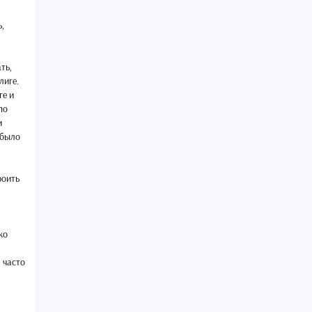
,
ть,
лиге.
ге и
по
и
 было
роить
ко
 часто