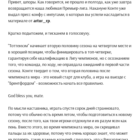
Привет, шпоры. Как говорится, не прошло и полгода, как уже завтра
возвращается наша любимая Премьер-лига. Накануне Конте уже
выдал пресс-конфу с инпутами, о которых вы успели насладиться в
материале от
artur_rp
.
Кратко подытожим, и тисканем в голосовуху.
"Тоттенхэм" начинает вторую половину сезона на четвертом месте и
в хорошей позиции, чтобы финишировать в топ-четверке,
гарантируя себе квалификацию в Лигу чемпионов, но с осознанием
того, что команда, по ходу, не оправдала ожиданий в первой части
сезона. Конте твердит о том, что вторая половина после
чемпионата мира - это новый старт для клуба, а игра на выезде с
"Брентфордом" - возможность начать все правильно.
God bless you, mate.
По мысли наставника, играть спустя сорок дней странновато,
потому что обычно есть время летом, чтобы подготовиться к новому
сезону, после того, как твои игроки отдохнули и их разум ясен как
пень. Вместо этого, во время чемпионата мира, он скрещивал
пальцы за их здоровье, потому что очень хорошо знает, что может
их потерять, таких важных козырей: случалось, что у Ришарлисона