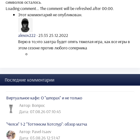
символов осталось.
Loading comment...
The comment will be refreshed after
00:00
.
Этот комментарий не опубликован.
alexov222
·
23:35 25.12.2022
Верю в то,что завтра будет опять тяжелая игра, как все игры в
этом сезоне против любого соперника
Последние комментарии
Виртуальное кафе: О "шпорах" и не только
Автор: Вопрос
Дата: 07.08.26 07:10:45
"Челси" 1-2 "Тоттенхэм Хотспур": обзор матча
Автор: Pavel-Isaev
Дата: 03.08.26 12:51:47