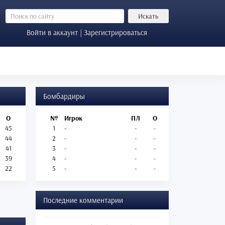
Искать
Войти в аккаунт | Зарегистрироваться
Бомбардиры
О
№
Игрок
ПЛ
О
45
1
-
-
-
44
2
-
-
-
41
3
-
-
-
39
4
-
-
-
22
5
-
-
-
Последние комментарии