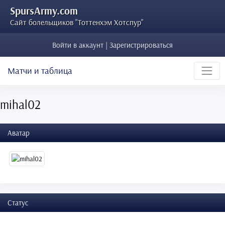
SpursArmy.com
Сайт болельщиков "Тоттенхэм Хотспур"
Войти в аккаунт | Зарегистрироваться
Матчи и таблица
mihal02
Аватар
Статус