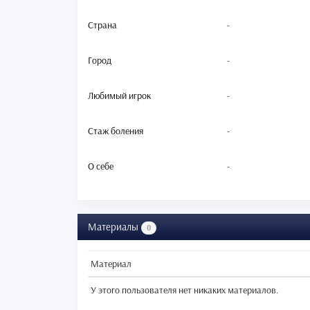
Страна
-
Город
-
Любимый игрок
-
Стаж боления
-
О себе
-
Материалы
0
Материал
У этого пользователя нет никаких материалов.