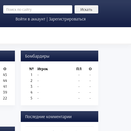
Искать
Войти в аккаунт | Зарегистрироваться
Бомбардиры
О
№
Игрок
ПЛ
О
45
1
-
-
-
44
2
-
-
-
41
3
-
-
-
39
4
-
-
-
22
5
-
-
-
Последние комментарии