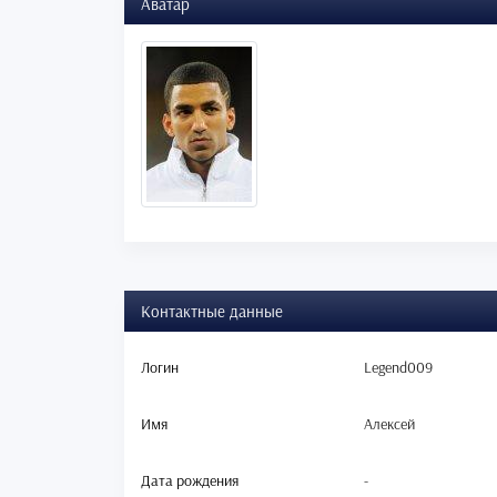
Аватар
Контактные данные
Логин
Legend009
Имя
Алексей
Дата рождения
-