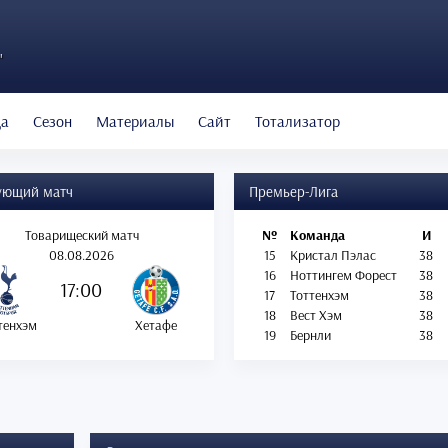
"
да
Сезон
Материалы
Сайт
Тотализатор
ующий матч
Премьер-Лига
Товарищеский матч
№
Команда
И
08.08.2026
15
Кристал Пэлас
38
16
Ноттингем Форест
38
17:00
17
Тоттенхэм
38
18
Вест Хэм
38
тенхэм
Хетафе
19
Бернли
38