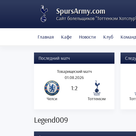
SpursArmy.com
Сайт болельщиков "Тоттенхэм Хотспур
Главная
Кафе
Новости
Клуб
Коман
Последний матч
След
Товарищеский матч
01.08.2026
1:2
Челси
Тоттенхэм
Тот
Legend009