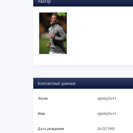
Аватар
Контактные данные
Логин
njnnty[tv#1
Имя
njnnty[tv#1
Дата рождения
26.03.1991