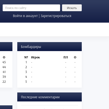
Искать
Войти в аккаунт | Зарегистрироваться
Бомбардиры
О
№
Игрок
ПЛ
О
45
1
-
-
-
44
2
-
-
-
41
3
-
-
-
39
4
-
-
-
22
5
-
-
-
Последние комментарии