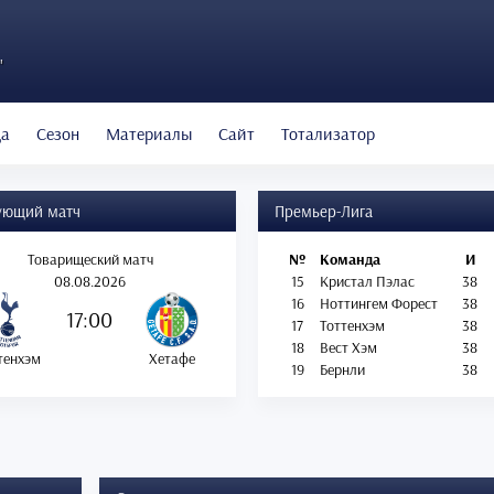
"
да
Сезон
Материалы
Сайт
Тотализатор
ующий матч
Премьер-Лига
Товарищеский матч
№
Команда
И
08.08.2026
15
Кристал Пэлас
38
16
Ноттингем Форест
38
17:00
17
Тоттенхэм
38
18
Вест Хэм
38
тенхэм
Хетафе
19
Бернли
38