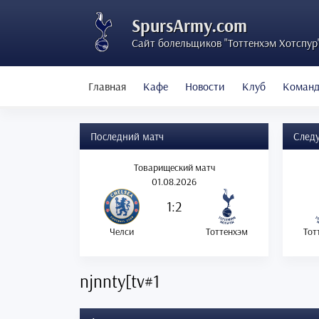
SpursArmy.com
Сайт болельщиков "Тоттенхэм Хотспур
Главная
Кафе
Новости
Клуб
Коман
Последний матч
След
Товарищеский матч
01.08.2026
1:2
Челси
Тоттенхэм
Тот
njnnty[tv#1