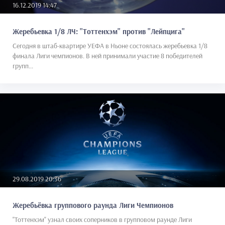
16.12.2019 14:47
Жеребьевка 1/8 ЛЧ: "Тоттенхэм" против "Лейпцига"
Сегодня в штаб-квартире УЕФА в Ньоне состоялась жеребьевка 1/8
финала Лиги чемпионов. В ней принимали участие 8 победителей
групп...
29.08.2019 20:36
Жеребьёвка группового раунда Лиги Чемпионов
"Тоттенхэм" узнал своих соперников в групповом раунде Лиги