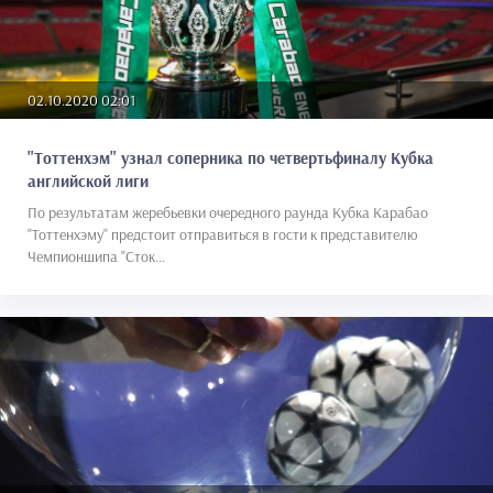
02.10.2020 02:01
"Тоттенхэм" узнал соперника по четвертьфиналу Кубка
английской лиги
По результатам жеребьевки очередного раунда Кубка Карабао
"Тоттенхэму" предстоит отправиться в гости к представителю
Чемпионшипа "Сток...