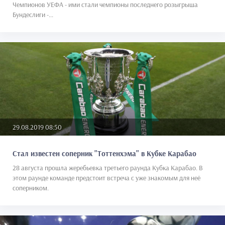
Чемпионов УЕФА - ими стали чемпионы последнего розыгрыша
Бундеслиги -...
29.08.2019 08:50
Стал известен соперник "Тоттенхэма" в Кубке Карабао
28 августа прошла жеребьевка третьего раунда Кубка Карабао. В
этом раунде команде предстоит встреча с уже знакомым для неё
соперником.