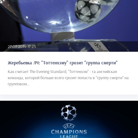
27.08.2019 17:25
Жеребьевка ЛЧ: "Тоттенхэму" грозит "группа смерти"
Как считает The Evening Standard, "Тоттенхэм" - та английская
команда, которой больше всего грозит попасть в "группу смерти" на
групповом...