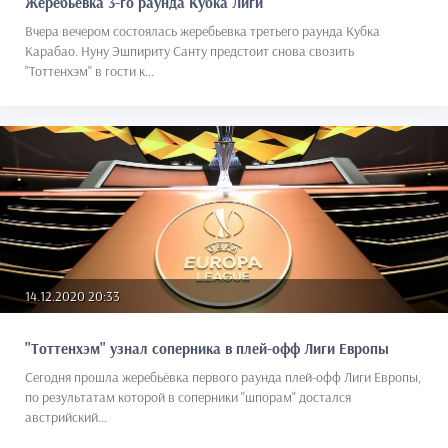
Жеребьевка 3-го раунда Кубка Лиги
Вчера вечером состоялась жеребьевка третьего раунда Кубка
Карабао. Нуну Эшпириту Санту предстоит снова свозить
"Тоттенхэм" в гости к...
14.12.2020 20:33
"Тоттенхэм" узнал соперника в плей-офф Лиги Европы
Сегодня прошла жеребьёвка первого раунда плей-офф Лиги Европы,
по результатам которой в соперники "шпорам" достался
австрийский...