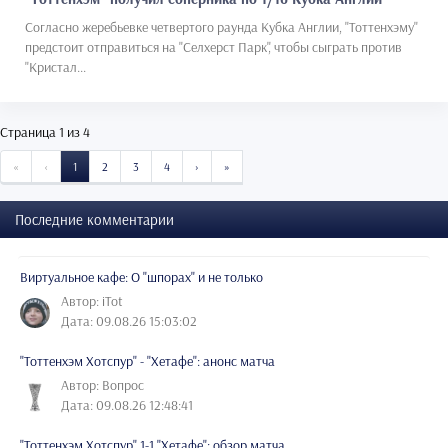
Согласно жеребьевке четвертого раунда Кубка Англии, "Тоттенхэму"
предстоит отправиться на "Селхерст Парк", чтобы сыграть против
"Кристал...
Страница 1 из 4
START
PREVIOUS
NEXT
END
«
‹
1
2
3
4
›
»
Последние комментарии
Виртуальное кафе: О "шпорах" и не только
Автор: iTot
Дата: 09.08.26 15:03:02
"Тоттенхэм Хотспур" - "Хетафе": анонс матча
Автор: Вопрос
Дата: 09.08.26 12:48:41
"Тоттенхэм Хотспур" 1-1 "Хетафе": обзор матча