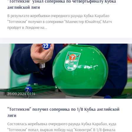
"Тоттенхэм" узнал соперника по четвертьфиналу Кубка
английской лиги
В результате жеребьевки очередного раунда Кубка Карабао
"Тоттенхэм" получил в соперники "Манчестер Юнайтед". Матч
пройдет в Лондоне на...
26.09.2024 01:14
"Тоттенхэм" получил соперника по 1/8 Кубка английской
лиги
Состоялась жеребьевка очередного раунда Кубка Карабао, куда
"Тоттенхэм" попал, вырвав победу над "Ковентри". В 1/8 финала