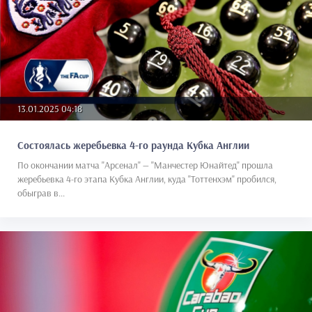
13.01.2025 04:18
Состоялась жеребьевка 4-го раунда Кубка Англии
По окончании матча "Арсенал" — "Манчестер Юнайтед" прошла
жеребьевка 4-го этапа Кубка Англии, куда "Тоттенхэм" пробился,
обыграв в...