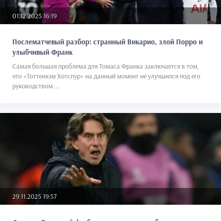
01.12.2025 16:19
Послематчевый разбор: странный Викарио, злой Порро и
улыбчивый Франк
Самая большая проблема для Томаса Франка заключается в том,
что «Тоттенхэм Хотспур» на данный момент не улучшился под его
руководством....
29.11.2025 19:57