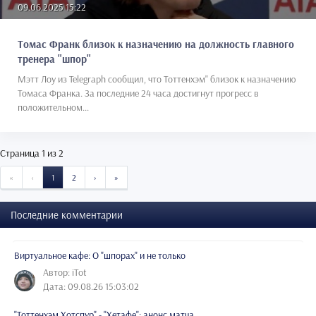
09.06.2025 15:22
Томас Франк близок к назначению на должность главного
тренера "шпор"
Мэтт Лоу из Telegraph сообщил, что Тоттенхэм" близок к назначению
Томаса Франка. За последние 24 часа достигнут прогресс в
положительном...
Страница 1 из 2
START
PREVIOUS
NEXT
END
«
‹
1
2
›
»
Последние комментарии
Виртуальное кафе: О "шпорах" и не только
Автор: iTot
Дата: 09.08.26 15:03:02
"Тоттенхэм Хотспур" - "Хетафе": анонс матча