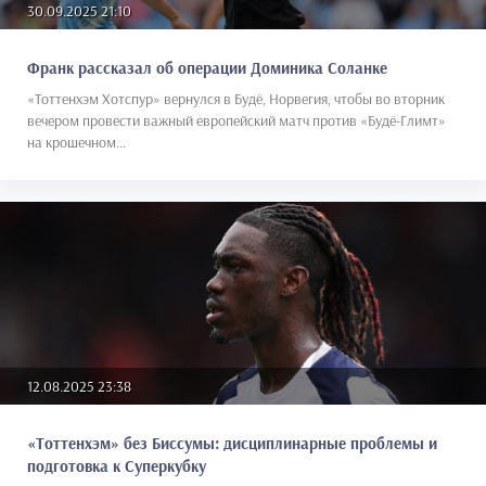
30.09.2025 21:10
Франк рассказал об операции Доминика Соланке
«Тоттенхэм Хотспур» вернулся в Будё, Норвегия, чтобы во вторник
вечером провести важный европейский матч против «Будё-Глимт»
на крошечном...
12.08.2025 23:38
«Тоттенхэм» без Биссумы: дисциплинарные проблемы и
подготовка к Суперкубку