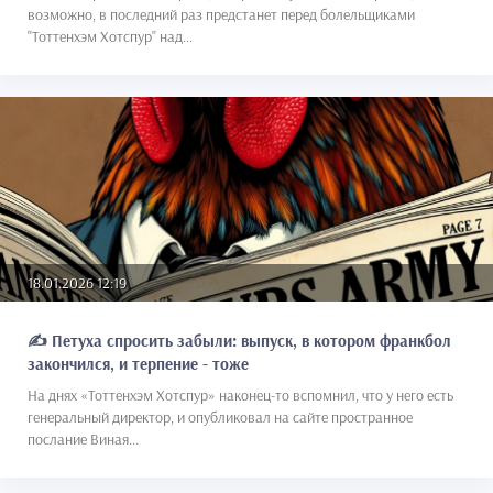
возможно, в последний раз предстанет перед болельщиками
"Тоттенхэм Хотспур" над...
18.01.2026 12:19
✍️ Петуха спросить забыли: выпуск, в котором франкбол
закончился, и терпение - тоже
На днях «Тоттенхэм Хотспур» наконец-то вспомнил, что у него есть
генеральный директор, и опубликовал на сайте пространное
послание Виная...