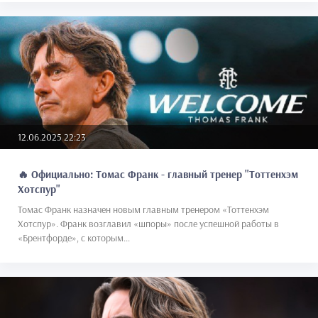
12.06.2025 22:23
🔥 Официально: Томас Франк - главный тренер "Тоттенхэм
Хотспур"
Томас Франк назначен новым главным тренером «Тоттенхэм
Хотспур». Франк возглавил «шпоры» после успешной работы в
«Брентфорде», с которым...