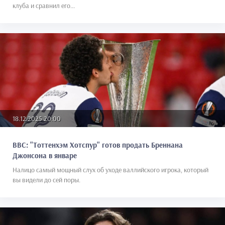
клуба и сравнил его...
18.12.2025 20:00
BBC: "Тоттенхэм Хотспур" готов продать Бреннана
Джонсона в январе
Налицо самый мощный слух об уходе валлийского игрока, который
вы видели до сей поры.