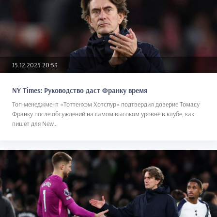
15.12.2025 20:53
NY Times: Руководство даст Франку время
Топ-менеджмент «Тоттенхэм Хотспур» подтвердил доверие Томасу
Франку после обсуждений на самом высоком уровне в клубе, как
пишет для New...