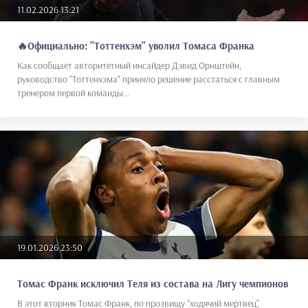
11.02.2026 13:21
🔥Официально: "Тоттенхэм" уволил Томаса Франка
Как сообщает авторитетный инсайдер Дэвид Орнштейн,
руководство "Тоттенхэма" приняло решение расстаться с главным
тренером первой команды...
19.01.2026 23:50
Томас Франк исключил Теля из состава на Лигу чемпионов
В этот вторник Томас Франк, по прозвищу "ходячий мертвец",