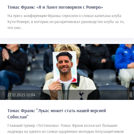
Томас Франк: «Я и Ланге поговорили с Ромеро»
На пресс-конференции Франка спросили о словах капитана клуба
Кути Ромеро, в которых он раскритиковал руководство клуба за то,
что оно...
27.12.2025 12:04
Томас Франк: "Лукас может стать нашей версией
Собослаи"
Главный тренер «Тоттенхэма» Томас Франк возлагает большие
надежды на одного из самых одарённых молодых полузащитников