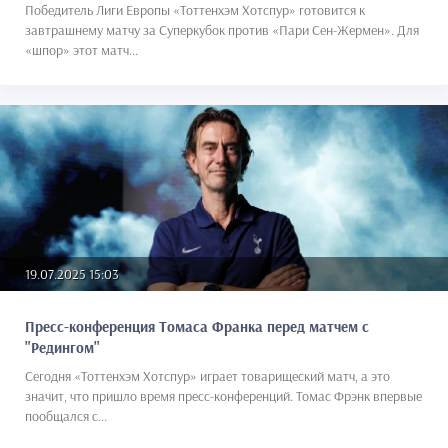
Победитель Лиги Европы «Тоттенхэм Хотспур» готовится к
завтрашнему матчу за Суперкубок против «Пари Сен-Жермен». Для
«шпор» этот матч...
19.07.2025 15:03
Пресс-конференция Томаса Франка перед матчем с
"Редингом"
Сегодня «Тоттенхэм Хотспур» играет товарищеский матч, а это
значит, что пришло время пресс-конференций. Томас Фрэнк впервые
пообщался с...