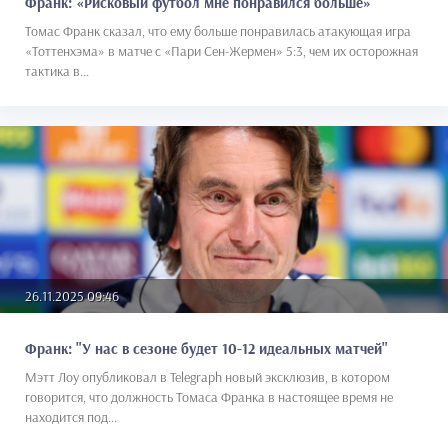
Франк: «Рисковый футбол мне понравился больше»
Томас Франк сказал, что ему больше понравилась атакующая игра
«Тоттенхэма» в матче с «Пари Сен-Жермен» 5:3, чем их осторожная
тактика в...
26.11.2025 09:46
Франк: "У нас в сезоне будет 10-12 идеальных матчей"
Мэтт Лоу опубликовал в Telegraph новый эксклюзив, в котором
говорится, что должность Томаса Франка в настоящее время не
находится под...