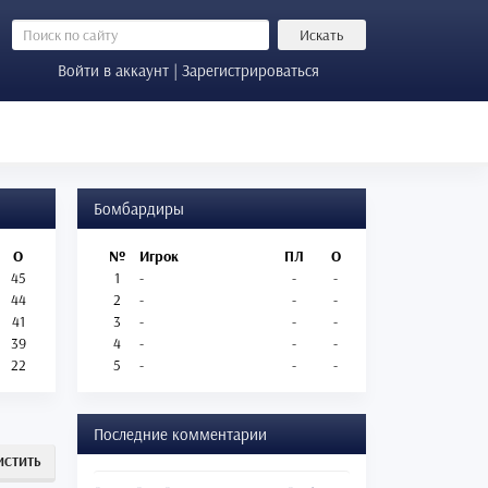
Искать
Войти в аккаунт | Зарегистрироваться
Бомбардиры
О
№
Игрок
ПЛ
О
45
1
-
-
-
44
2
-
-
-
41
3
-
-
-
39
4
-
-
-
22
5
-
-
-
Последние комментарии
ИСТИТЬ