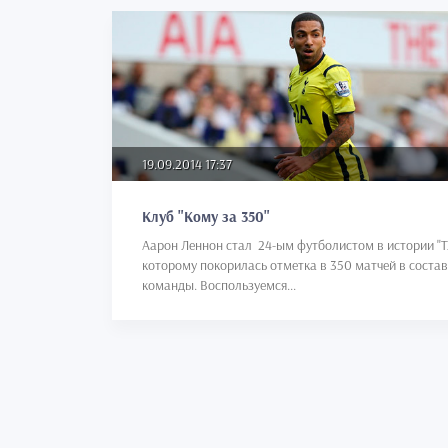
19.09.2014 17:37
Клуб "Кому за 350"
Аарон Леннон стал 24-ым футболистом в истории "ТХ
которому покорилась отметка в 350 матчей в состав
команды. Воспользуемся...