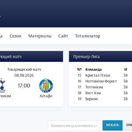
"
да
Сезон
Материалы
Сайт
Тотализатор
ующий матч
Премьер-Лига
Товарищеский матч
№
Команда
И
08.08.2026
15
Кристал Пэлас
38
16
Ноттингем Форест
38
17:00
17
Тоттенхэм
38
18
Вест Хэм
38
тенхэм
Хетафе
19
Бернли
38
ИСКАТЬ
ОЧ