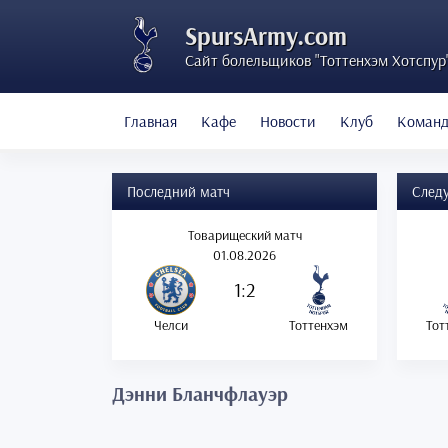
SpursArmy.com
Сайт болельщиков "Тоттенхэм Хотспур
Главная
Кафе
Новости
Клуб
Коман
Последний матч
След
Товарищеский матч
01.08.2026
1:2
Челси
Тоттенхэм
Тот
Дэнни Бланчфлауэр