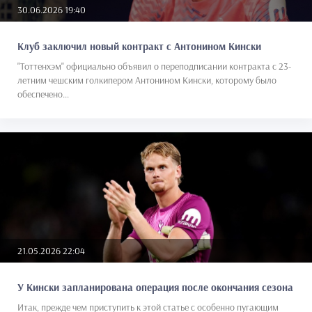
30.06.2026 19:40
Клуб заключил новый контракт с Антонином Кински
"Тоттенхэм" официально объявил о переподписании контракта с 23-
летним чешским голкипером Антонином Кински, которому было
обеспечено...
21.05.2026 22:04
У Кински запланирована операция после окончания сезона
Итак, прежде чем приступить к этой статье с особенно пугающим