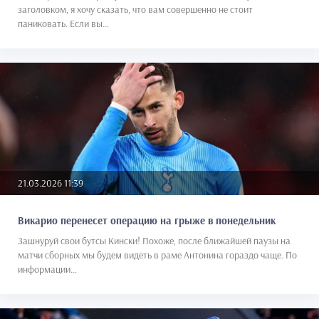
заголовком, я хочу сказать, что вам совершенно не стоит
паниковать. Если вы...
21.03.2026 11:39
Викарио перенесет операцию на грыже в понедельник
Зашнуруй свои бутсы Кински! Похоже, после ближайшей паузы на
матчи сборных мы будем видеть в раме Антонина гораздо чаще. По
информации...