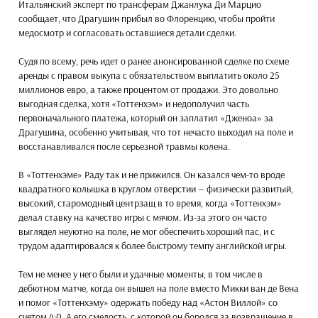
Итальянский эксперт по трансферам Джанлука Ди Марцио
сообщает, что Драгушин прибыл во Флоренцию, чтобы пройти
медосмотр и согласовать оставшиеся детали сделки.
Судя по всему, речь идет о ранее анонсированной сделке по схеме
аренды с правом выкупа с обязательством выплатить около 25
миллионов евро, а также процентом от продажи. Это довольно
выгодная сделка, хотя «Тоттенхэм» и недополучил часть
первоначального платежа, который он заплатил «Дженоа» за
Драгушина, особенно учитывая, что тот нечасто выходил на поле и
восстанавливался после серьезной травмы колена.
В «Тоттенхэме» Раду так и не прижился. Он казался чем-то вроде
квадратного колышка в круглом отверстии — физически развитый,
высокий, старомодный центрзащ в то время, когда «Тоттенхэм»
делал ставку на качество игры с мячом. Из-за этого он часто
выглядел неуютно на поле, не мог обеспечить хороший пас, и с
трудом адаптировался к более быстрому темпу английской игры.
Тем не менее у него были и удачные моменты, в том числе в
дебютном матче, когда он вышел на поле вместо Микки ван де Вена
и помог «Тоттенхэму» одержать победу над «Астон Виллой» со
счетом 4:0. А его смелость, с которой он боролся за возвращение в