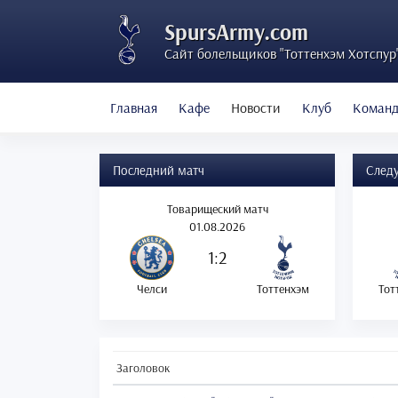
SpursArmy.com
Сайт болельщиков "Тоттенхэм Хотспур
Главная
Кафе
Новости
Клуб
Коман
Последний матч
След
Товарищеский матч
01.08.2026
1:2
Челси
Тоттенхэм
Тот
Заголовок