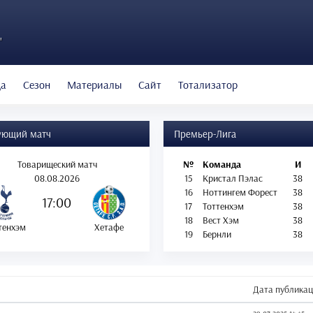
"
да
Сезон
Материалы
Сайт
Тотализатор
ующий матч
Премьер-Лига
Товарищеский матч
№
Команда
И
08.08.2026
15
Кристал Пэлас
38
16
Ноттингем Форест
38
17:00
17
Тоттенхэм
38
18
Вест Хэм
38
тенхэм
Хетафе
19
Бернли
38
Дата публика