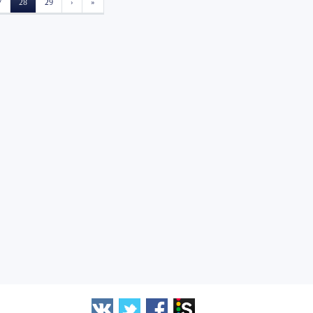
NEXT
END
7
28
29
›
»