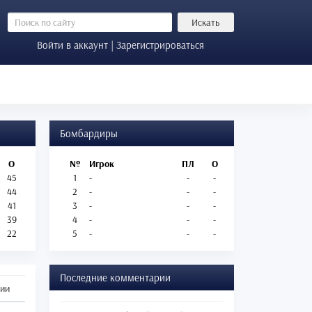
Искать
Войти в аккаунт | Зарегистрироваться
Бомбардиры
О
№
Игрок
ПЛ
О
45
1
-
-
-
44
2
-
-
-
41
3
-
-
-
39
4
-
-
-
22
5
-
-
-
Последние комментарии
ции