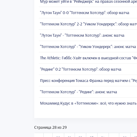
Мур может уйти в "Рейнджерс" на правах сезонной ар
"Лутон Таун" 0-0 "Тоттенхэм Хотспур": обзор матча
"Тоттенхэм Хотспур" 2-2 "Уиком Уондерерс": обзор мат
"Лутон Таун" - "Тоттенхэм Хотспур": анонс матча
"Тоттенхэм Хотспур" - "Уиком Уондерерс": анонс матча
The Athletic: Гиббс-Уайт включен в выездной состав "
"Рединг" 0:2 "Тоттенхэм Хотспур": обзор матча
Пресс-конференция Томаса Франка перед матчем с "Р
"Тоттенхэм Хотспур" - "Рединг": анонс матча
Мохаммед Кудус в «Тоттенхэме»: всё, что нужно знать
Страница 28 из 29