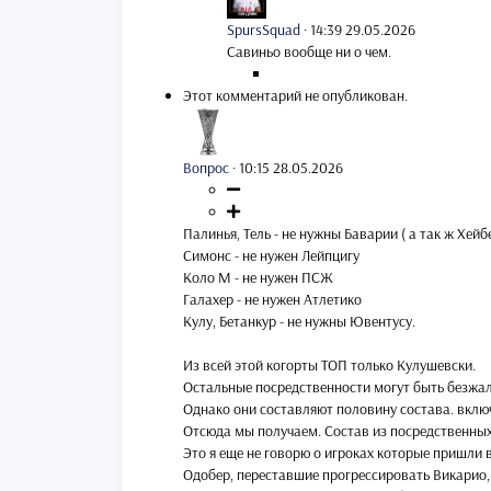
SpursSquad
·
14:39 29.05.2026
Савиньо вообще ни о чем.
Этот комментарий не опубликован.
Вопрос
·
10:15 28.05.2026
Палинья, Тель - не нужны Баварии ( а так ж Хейб
Симонс - не нужен Лейпцигу
Коло М - не нужен ПСЖ
Галахер - не нужен Атлетико
Кулу, Бетанкур - не нужны Ювентусу.
Из всей этой когорты ТОП только Кулушевски.
Остальные посредственности могут быть безжа
Однако они составляют половину состава. вклю
Отсюда мы получаем. Состав из посредственных
Это я еще не говорю о игроках которые пришли 
Одобер, переставшие прогрессировать Викарио,