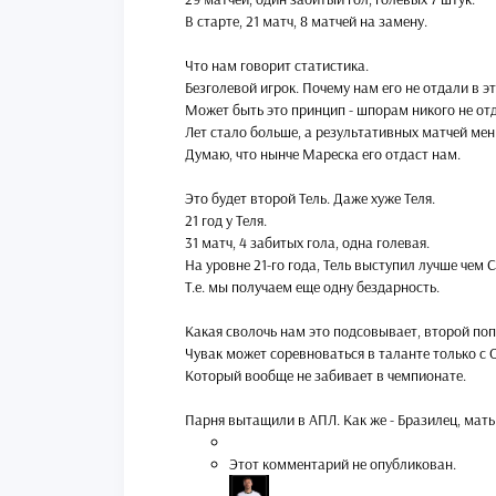
В старте, 21 матч, 8 матчей на замену.
Что нам говорит статистика.
Безголевой игрок. Почему нам его не отдали в э
Может быть это принцип - шпорам никого не отд
Лет стало больше, а результативных матчей мен
Думаю, что нынче Мареска его отдаст нам.
Это будет второй Тель. Даже хуже Теля.
21 год у Теля.
31 матч, 4 забитых гола, одна голевая.
На уровне 21-го года, Тель выступил лучше чем 
Т.е. мы получаем еще одну бездарность.
Какая сволочь нам это подсовывает, второй по
Чувак может соревноваться в таланте только с 
Который вообще не забивает в чемпионате.
Парня вытащили в АПЛ. Как же - Бразилец, мать 
Этот комментарий не опубликован.