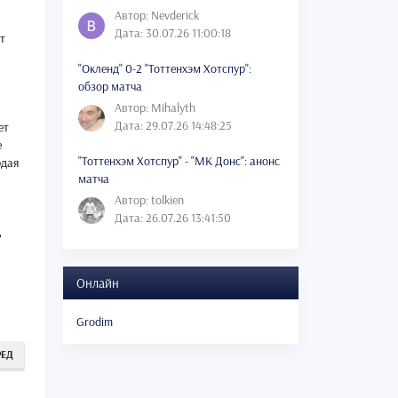
Автор: Nevderick
Дата: 30.07.26 11:00:18
т
"Окленд" 0-2 "Тоттенхэм Хотспур":
обзор матча
Автор: Mihalyth
Дата: 29.07.26 14:48:25
ет
е
"Тоттенхэм Хотспур" - "МК Донс": анонс
рдая
матча
Автор: tolkien
Дата: 26.07.26 13:41:50
ь
Онлайн
Grodim
РЕД