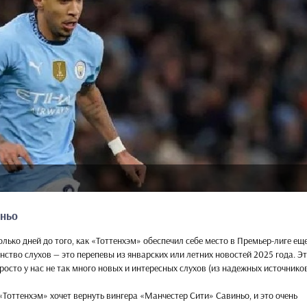
ньо
олько дней до того, как «Тоттенхэм» обеспечил себе место в Премьер-лиге ещ
нство слухов — это перепевы из январских или летних новостей 2025 года. Эт
просто у нас не так много новых и интересных слухов (из надежных источников
Тоттенхэм» хочет вернуть вингера «Манчестер Сити» Савиньо, и это очень