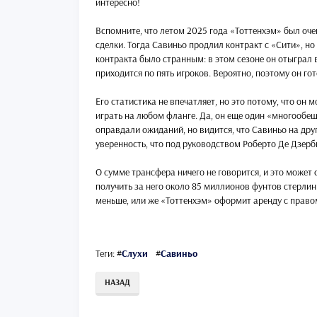
интересно!
Вспомните, что летом 2025 года «Тоттенхэм» был оче
сделки. Тогда Савиньо продлил контракт с «Сити», но
контракта было странным: в этом сезоне он отыграл 
приходится по пять игроков. Вероятно, поэтому он гот
Его статистика не впечатляет, но это потому, что он 
играть на любом фланге. Да, он еще один «многообещ
оправдали ожиданий, но видится, что Савиньо на дру
уверенность, что под руководством Роберто Де Дзерби
О сумме трансфера ничего не говорится, и это може
получить за него около 85 миллионов фунтов стерлин
меньше, или же «Тоттенхэм» оформит аренду с правом
Теги:
#
Слухи
#
Савиньо
НАЗАД