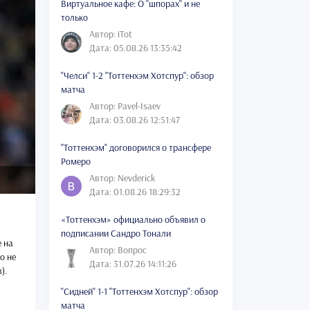
Виртуальное кафе: О "шпорах" и не
только
Автор: iTot
Дата: 05.08.26 13:35:42
"Челси" 1-2 "Тоттенхэм Хотспур": обзор
матча
Автор: Pavel-Isaev
Дата: 03.08.26 12:51:47
"Тоттенхэм" договорился о трансфере
Ромеро
Автор: Nevderick
Дата: 01.08.26 18:29:32
«Тоттенхэм» официально объявил о
подписании Сандро Тонали
е на
Автор: Вопрос
о не
Дата: 31.07.26 14:11:26
).
"Сидней" 1-1 "Тоттенхэм Хотспур": обзор
матча