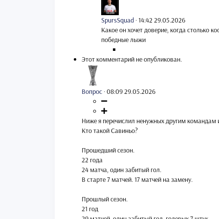
SpursSquad
·
14:42 29.05.2026
Какое он хочет доверие, когда столько ко
победные лыжи
Этот комментарий не опубликован.
Вопрос
·
08:09 29.05.2026
Ниже я перечислил ненужных другим командам и
Кто такой Савиньо?
Прошедший сезон.
22 года
24 матча, один забитый гол.
В старте 7 матчей. 17 матчей на замену.
Прошлый сезон.
21 год
29 матчей, один забитый гол, голевых 7 штук.