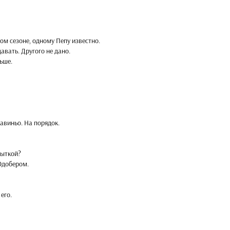
том сезоне, одному Пепу известно.
авать. Другого не дано.
ьше.
Савиньо. На порядок.
пыткой?
Одобером.
его.