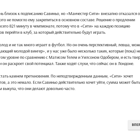
нь близок к подписанию Савиньо, но «Манчестер Сити» внезапно отказался о
 это не помогло ему закрепиться в основном составе. Решение о продлении
всего 821 минуту в чемпионате, потому что в «Сити» на каждую позицию
ов перейти в клуб, за который действительно будут играть.
молод и не так много играет в футбол. Но он очень перспективный, левша, мож
ающий молодой вингер», и у нас уже было несколько таких, которые (пока) н
гом уровне по сравнению с Матисом Телем и Уилсоном Одобером, и есть тве
 он раскроет свой потенциал. Также ходят слухи, что сейчас он в Лондоне.
т стать камнем преткновения. По неподтвержденным данным, «Сити» хочет
гов, а это немало. Если Савиньо действительно хочет уйти, сумма может быт
 выкупа, что они делают довольно часто.
ВПЕ