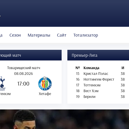
"
да
Сезон
Материалы
Сайт
Тотализатор
ующий матч
Премьер-Лига
Товарищеский матч
№
Команда
И
08.08.2026
15
Кристал Пэлас
38
16
Ноттингем Форест
38
17:00
17
Тоттенхэм
38
18
Вест Хэм
38
тенхэм
Хетафе
19
Бернли
38