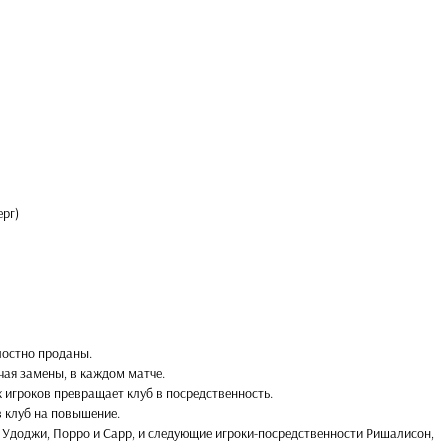
ерг)
лостно проданы.
чая замены, в каждом матче.
 игроков превращает клуб в посредственность.
в клуб на повышение.
 Удоджи, Порро и Сарр, и следующие игроки-посредственности Ришалисон,