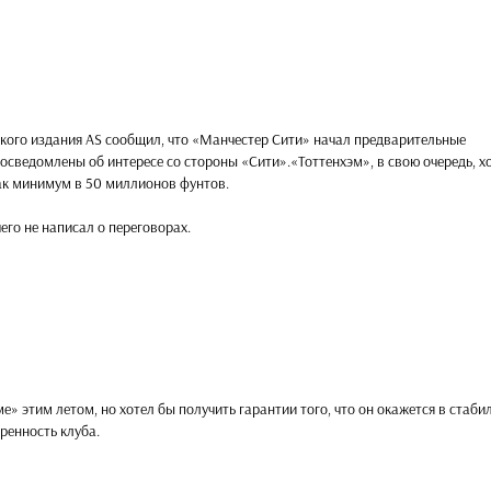
ского издания AS сообщил, что «Манчестер Сити» начал предварительные
 осведомлены об интересе со стороны «Сити».«Тоттенхэм», в свою очередь, х
как минимум в 50 миллионов фунтов.
его не написал о переговорах.
ме» этим летом, но хотел бы получить гарантии того, что он окажется в стаби
еренность клуба.