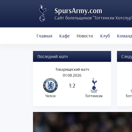
SpursArmy.com
Сайт болельщиков "Тоттенхэм Хотспур
Главная
Кафе
Новости
Клуб
Коман
Последний матч
След
Товарищеский матч
01.08.2026
1:2
Челси
Тоттенхэм
Тот