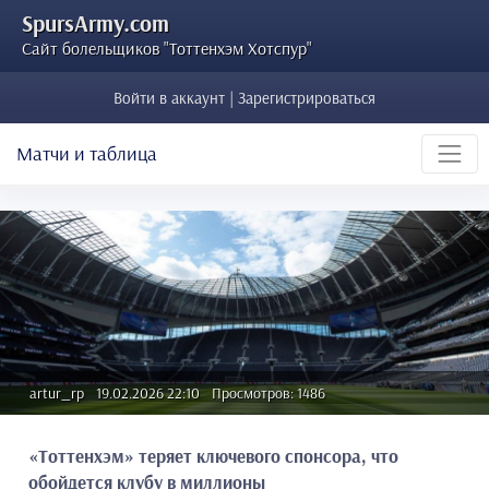
SpursArmy.com
Сайт болельщиков "Тоттенхэм Хотспур"
Войти в аккаунт | Зарегистрироваться
Матчи и таблица
artur_rp
19.02.2026 22:10
Просмотров: 1486
«Тоттенхэм» теряет ключевого спонсора, что
обойдется клубу в миллионы