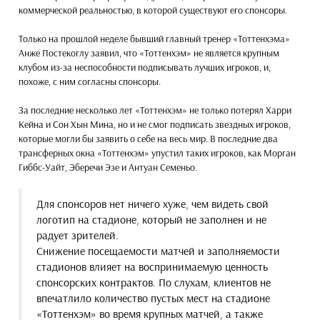
коммерческой реальностью, в которой существуют его спонсоры.
Только на прошлой неделе бывший главный тренер «Тоттенхэма»
Анже Постекоглу заявил, что «Тоттенхэм» не является крупным
клубом из-за неспособности подписывать лучших игроков, и,
похоже, с ним согласны спонсоры.
За последние несколько лет «Тоттенхэм» не только потерял Харри
Кейна и Сон Хын Мина, но и не смог подписать звездных игроков,
которые могли бы заявить о себе на весь мир. В последние два
трансферных окна «Тоттенхэм» упустил таких игроков, как Морган
Гиббс-Уайт, Эберечи Эзе и Антуан Семеньо.
Для спонсоров нет ничего хуже, чем видеть свой
логотип на стадионе, который не заполнен и не
радует зрителей.
Снижение посещаемости матчей и заполняемости
стадионов влияет на воспринимаемую ценность
спонсорских контрактов. По слухам, клиентов не
впечатлило количество пустых мест на стадионе
«Тоттенхэм» во время крупных матчей, а также