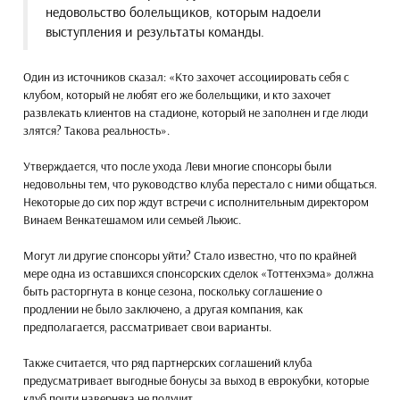
недовольство болельщиков, которым надоели
выступления и результаты команды.
Один из источников сказал: «Кто захочет ассоциировать себя с
клубом, который не любят его же болельщики, и кто захочет
развлекать клиентов на стадионе, который не заполнен и где люди
злятся? Такова реальность».
Утверждается, что после ухода Леви многие спонсоры были
недовольны тем, что руководство клуба перестало с ними общаться.
Некоторые до сих пор ждут встречи с исполнительным директором
Винаем Венкатешамом или семьей Льюис.
Могут ли другие спонсоры уйти? Стало известно, что по крайней
мере одна из оставшихся спонсорских сделок «Тоттенхэма» должна
быть расторгнута в конце сезона, поскольку соглашение о
продлении не было заключено, а другая компания, как
предполагается, рассматривает свои варианты.
Также считается, что ряд партнерских соглашений клуба
предусматривает выгодные бонусы за выход в еврокубки, которые
клуб почти наверняка не получит.