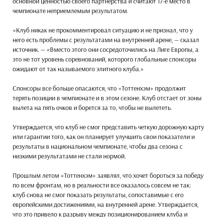
основной ценностью своего партнерства и считают 17-е место в
чемпионате неприемлемым результатом.
«Клуб никак не прокомментировал ситуацию и не признал, что у
него есть проблемы с результатами на внутренней арене, — сказал
источник. — «Вместо этого они сосредоточились на Лиге Европы, а
это не тот уровень соревнований, которого глобальные спонсоры
ожидают от так называемого элитного клуба.»
Спонсоры все больше опасаются, что «Тоттенхэм» продолжит
терять позиции в чемпионате и в этом сезоне. Клуб отстает от зоны
вылета на пять очков и борется за то, чтобы не вылететь.
Утверждается, что клуб не смог представить четкую дорожную карту
или гарантии того, как он планирует улучшить свои показатели и
результаты в национальном чемпионате, чтобы два сезона с
низкими результатами не стали нормой.
Прошлым летом «Тоттенхэм» заявлял, что хочет бороться за победу
по всем фронтам, но в реальности все оказалось совсем не так:
клуб снова не смог показать результаты, сопоставимые с его
европейскими достижениями, на внутренней арене. Утверждается,
что это привело к разрыву между позиционированием клуба и